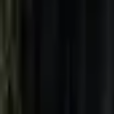
くまウォッチ
BETA
通知
探す
学ぶ
対策グッズ
法人
クマの威嚇突進 (ブラフチャー
クマの突進の多くは威嚇 (ブラフチャージ)。耳・口・後肢