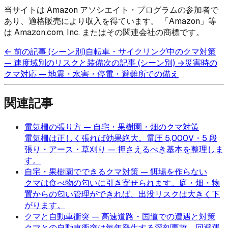
当サイトは Amazon アソシエイト・プログラムの参加者で
あり、適格販売により収入を得ています。 「Amazon」等
は Amazon.com, Inc. またはその関連会社の商標です。
← 前の記事
(シーン別)
自転車・サイクリング中のクマ対策
— 速度域別のリスクと装備
次の記事
(シーン別)
→
災害時の
クマ対応 — 地震・水害・停電・避難所での備え
関連記事
電気柵の張り方 — 自宅・果樹園・畑のクマ対策
電気柵は正しく張れば効果絶大。電圧 5,000V・5 段
張り・アース・草刈り — 押さえるべき基本を整理しま
す。
自宅・果樹園でできるクマ対策 — 餌場を作らない
クマは食べ物の匂いに引き寄せられます。庭・畑・物
置からの匂い管理ができれば、出没リスクは大きく下
がります。
クマと自動車衝突 — 高速道路・国道での遭遇と対策
クマとの自動車衝突は毎年発生する深刻事故。回避運