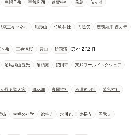
烏帽子岳
宇曽利湖
猿賀神社
蕪島
仏ヶ浦
城蔵王キツネ村
船形山
竹駒神社
円通院
定義如来 西方寺
ほか
272
件
魔ヶ岳
三春滝桜
霊山
雄国沼
足尾銅山観光
竜頭滝
鑁阿寺
東武ワールドスクウェア
龍が昇る聖天宮
御花畑
高麗神社
所澤神明社
鷲宮神社
華街
幸福の科学
総持寺
氷川丸
建長寺
円覚寺