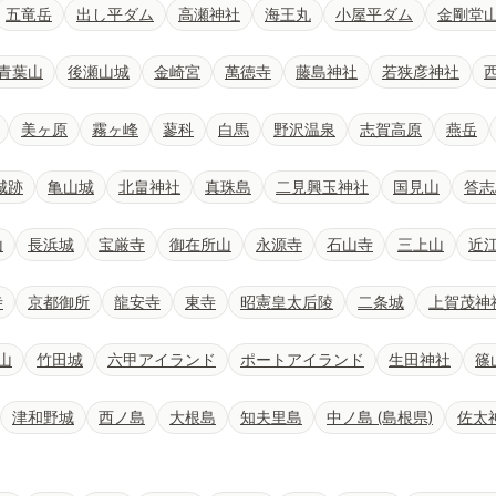
五竜岳
出し平ダム
高瀬神社
海王丸
小屋平ダム
金剛堂
青葉山
後瀬山城
金崎宮
萬徳寺
藤島神社
若狭彦神社
美ヶ原
霧ヶ峰
蓼科
白馬
野沢温泉
志賀高原
燕岳
城跡
亀山城
北畠神社
真珠島
二見興玉神社
国見山
答志
山
長浜城
宝厳寺
御在所山
永源寺
石山寺
三上山
近
寺
京都御所
龍安寺
東寺
昭憲皇太后陵
二条城
上賀茂神
山
竹田城
六甲アイランド
ポートアイランド
生田神社
篠
津和野城
西ノ島
大根島
知夫里島
中ノ島 (島根県)
佐太