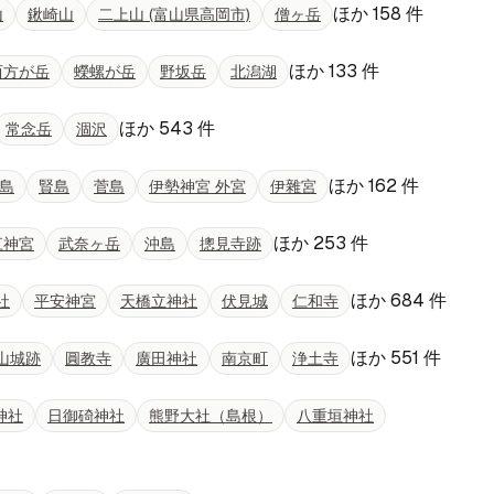
ほか
158
件
山
鍬崎山
二上山 (富山県高岡市)
僧ヶ岳
ほか
133
件
西方が岳
蠑螺が岳
野坂岳
北潟湖
ほか
543
件
常念岳
涸沢
ほか
162
件
島
賢島
菅島
伊勢神宮 外宮
伊雜宮
ほか
253
件
江神宮
武奈ヶ岳
沖島
摠見寺跡
ほか
684
件
社
平安神宮
天橋立神社
伏見城
仁和寺
ほか
551
件
山城跡
圓教寺
廣田神社
南京町
浄土寺
神社
日御碕神社
熊野大社（島根）
八重垣神社