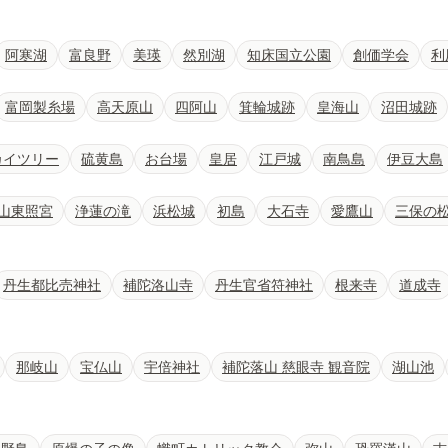
阿寒湖
富良野
美瑛
然別湖
知床国立公園
創価学会
利
富岡製糸場
高天原山
四阿山
箕輪城跡
皇海山
沼田城跡
カイツリー
硫黄島
お台場
皇居
江戸城
南鳥島
伊豆大島
山東照宮
浄蓮の滝
浜松城
初島
大石寺
愛鷹山
三保の
丹生都比売神社
補陀洛山寺
丹生官省符神社
根来寺
道成寺
那岐山
宝仏山
宇倍神社
補陀落山 慈眼寺 観音院
湖山池