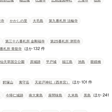
田郡山城
福山城
仏通寺
広島護国神社
三瀧寺
似島
日寺
かかしの里
大毛島
第九番札所 法輪寺
第三十八番札所 金剛福寺
第25番札所 津照寺
ほか
132
件
6番札所 青龍寺
仙天草国立公園
原城跡
平戸城
福江島
池島
眼鏡橋
ほか
101
件
鰐塚山
夷守岳
天岩戸神社（西本宮）
ほか
241
島
今帰仁城跡
南大東島
座間味島
久米島
黒島