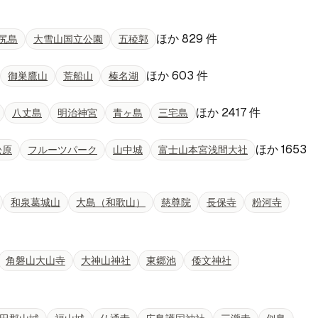
ほか
829
件
尻島
大雪山国立公園
五稜郭
ほか
603
件
御巣鷹山
荒船山
榛名湖
ほか
2417
件
八丈島
明治神宮
青ヶ島
三宅島
ほか
1653
松原
フルーツパーク
山中城
富士山本宮浅間大社
和泉葛城山
大島（和歌山）
慈尊院
長保寺
粉河寺
角磐山大山寺
大神山神社
東郷池
倭文神社