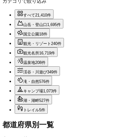
カテゴリで絞り込み
すべて
21,410
件
山岳・登山口
1,695
件
国立公園
18
件
観光・リゾート
240
件
観光名所
16,719
件
温泉地
208
件
渓谷・川遊び
349
件
滝・自然
576
件
キャンプ場
1,073
件
湖・湖畔
527
件
トレイル
5
件
都道府県別一覧