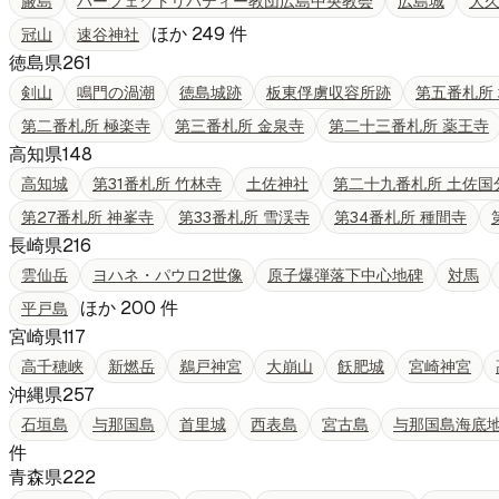
厳島
パーフェクトリバティー教団広島中央教会
広島城
大
ほか
249
件
冠山
速谷神社
徳島県
261
剣山
鳴門の渦潮
徳島城跡
板東俘虜収容所跡
第五番札所
第二番札所 極楽寺
第三番札所 金泉寺
第二十三番札所 薬王寺
高知県
148
高知城
第31番札所 竹林寺
土佐神社
第二十九番札所 土佐国
第27番札所 神峯寺
第33番札所 雪渓寺
第34番札所 種間寺
長崎県
216
雲仙岳
ヨハネ・パウロ2世像
原子爆弾落下中心地碑
対馬
ほか
200
件
平戸島
宮崎県
117
高千穂峡
新燃岳
鵜戸神宮
大崩山
飫肥城
宮崎神宮
沖縄県
257
石垣島
与那国島
首里城
西表島
宮古島
与那国島海底
件
青森県
222