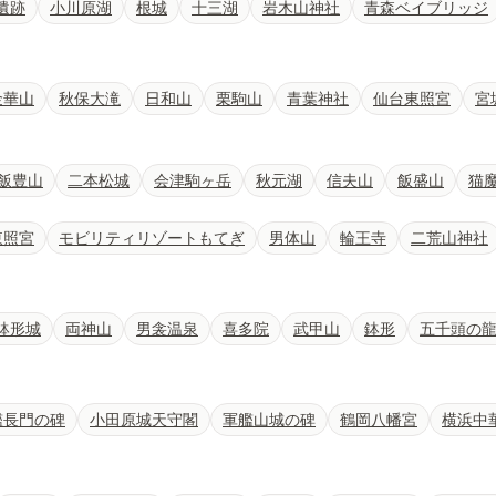
遺跡
小川原湖
根城
十三湖
岩木山神社
青森ベイブリッジ
金華山
秋保大滝
日和山
栗駒山
青葉神社
仙台東照宮
宮
飯豊山
二本松城
会津駒ヶ岳
秋元湖
信夫山
飯盛山
猫
東照宮
モビリティリゾートもてぎ
男体山
輪王寺
二荒山神社
鉢形城
両神山
男衾温泉
喜多院
武甲山
鉢形
五千頭の
艦長門の碑
小田原城天守閣
軍艦山城の碑
鶴岡八幡宮
横浜中