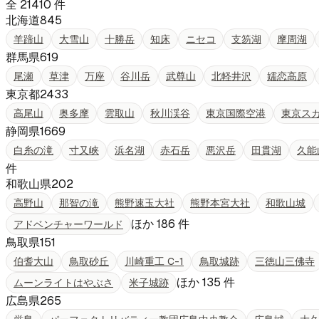
全
21410
件
北海道
845
羊蹄山
大雪山
十勝岳
知床
ニセコ
支笏湖
摩周湖
群馬県
619
尾瀬
草津
万座
谷川岳
武尊山
北軽井沢
嬬恋高原
東京都
2433
高尾山
奥多摩
雲取山
秋川渓谷
東京国際空港
東京ス
静岡県
1669
白糸の滝
寸又峡
浜名湖
赤石岳
悪沢岳
田貫湖
久能
件
和歌山県
202
高野山
那智の滝
熊野速玉大社
熊野本宮大社
和歌山城
ほか
186
件
アドベンチャーワールド
鳥取県
151
伯耆大山
鳥取砂丘
川崎重工 C-1
鳥取城跡
三徳山三佛寺
ほか
135
件
ムーンライトはやぶさ
米子城跡
広島県
265