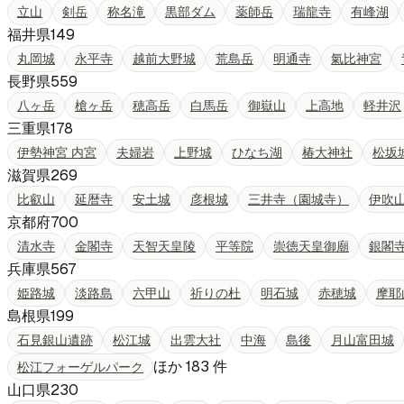
立山
剣岳
称名滝
黒部ダム
薬師岳
瑞龍寺
有峰湖
福井県
149
丸岡城
永平寺
越前大野城
荒島岳
明通寺
氣比神宮
長野県
559
八ヶ岳
槍ヶ岳
穂高岳
白馬岳
御嶽山
上高地
軽井沢
三重県
178
伊勢神宮 内宮
夫婦岩
上野城
ひなち湖
椿大神社
松坂
滋賀県
269
比叡山
延暦寺
安土城
彦根城
三井寺（園城寺）
伊吹
京都府
700
清水寺
金閣寺
天智天皇陵
平等院
崇徳天皇御廟
銀閣
兵庫県
567
姫路城
淡路島
六甲山
祈りの杜
明石城
赤穂城
摩耶
島根県
199
石見銀山遺跡
松江城
出雲大社
中海
島後
月山富田城
ほか
183
件
松江フォーゲルパーク
山口県
230