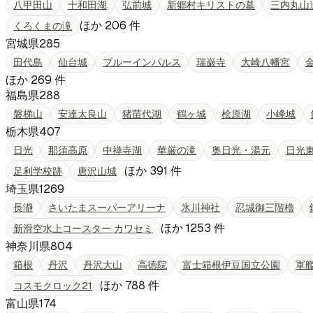
八甲田山
十和田湖
弘前城
新郷村キリストの墓
三内丸山
ほか
206
件
くろくまの滝
宮城県
285
田代島
仙台城
ブルーインパルス
瑞巌寺
大崎八幡宮
ほか
269
件
福島県
288
磐梯山
安達太良山
猪苗代湖
鶴ヶ城
桧原湖
小峰城
栃木県
407
日光
那須高原
中禅寺湖
華厳の滝
奥日光・湯元
日光
ほか
391
件
足利学校跡
唐沢山城
埼玉県
1269
長瀞
さいたまスーパーアリーナ
氷川神社
忍城御三階櫓
ほか
1253
件
新滑空水上コースター カワセミ
神奈川県
804
箱根
丹沢
丹沢大山
高徳院
富士箱根伊豆国立公園
軍
ほか
788
件
コスモクロック21
富山県
174