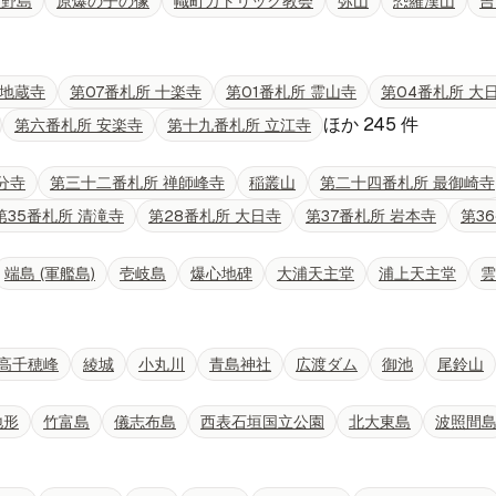
久野島
原爆の子の像
幟町カトリック教会
弥山
恐羅漢山
吉
 地蔵寺
第07番札所 十楽寺
第01番札所 霊山寺
第04番札所 大
ほか
245
件
第六番札所 安楽寺
第十九番札所 立江寺
分寺
第三十二番札所 禅師峰寺
稲叢山
第二十四番札所 最御崎寺
第35番札所 清滝寺
第28番札所 大日寺
第37番札所 岩本寺
第3
端島 (軍艦島)
壱岐島
爆心地碑
大浦天主堂
浦上天主堂
雲
高千穂峰
綾城
小丸川
青島神社
広渡ダム
御池
尾鈴山
地形
竹富島
儀志布島
西表石垣国立公園
北大東島
波照間