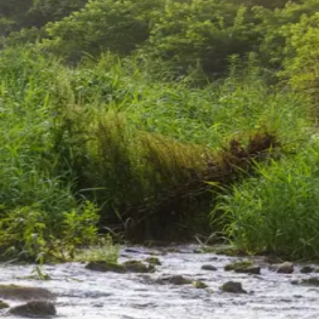
くまウォッチ
BETA
通知
探す
学ぶ
対策グッズ
法人
#渓流
「渓流」に関する記事を 1 本まとめています。
ホーム
›
記事一覧
›
タグ:
渓流
通年
2026-04-29