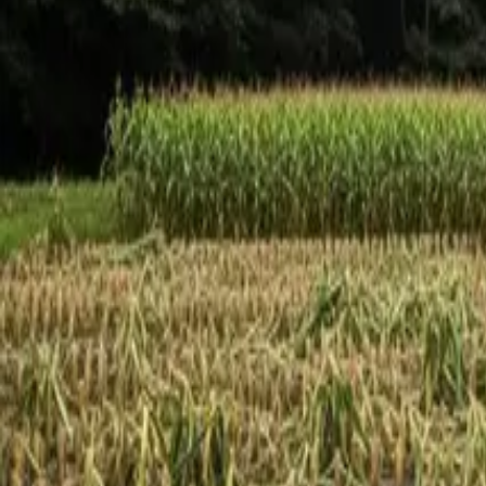
くまウォッチ
BETA
通知
探す
学ぶ
対策グッズ
法人
#経済損失
「経済損失」に関する記事を 1 本まとめています。
ホーム
›
記事一覧
›
タグ:
経済損失
通年
2026-05-14