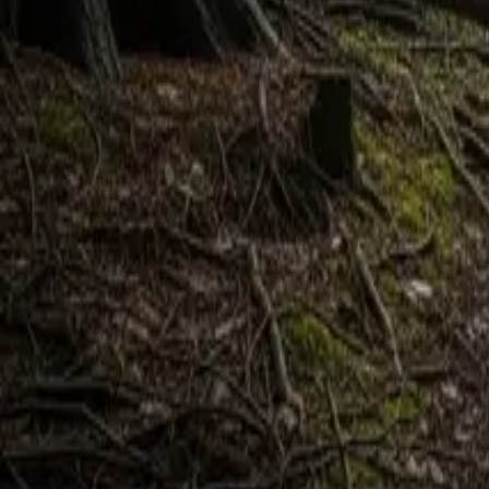
くまウォッチ
BETA
通知
探す
学ぶ
対策グッズ
法人
#Herrero 2011
「Herrero 2011」に関する記事を 1 本まとめています。
ホーム
›
記事一覧
›
タグ:
Herrero 2011
通年
2026-05-20