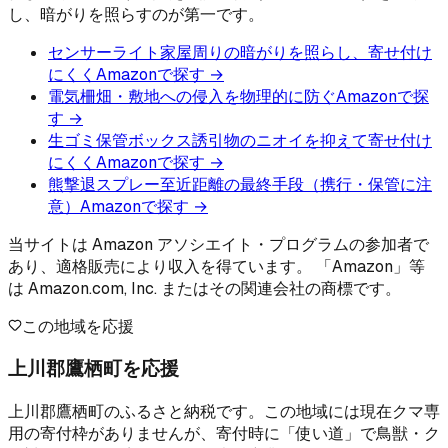
し、暗がりを照らすのが第一です。
センサーライト
家屋周りの暗がりを照らし、寄せ付け
にくく
Amazonで探す →
電気柵
畑・敷地への侵入を物理的に防ぐ
Amazonで探
す →
生ゴミ保管ボックス
誘引物のニオイを抑えて寄せ付け
にくく
Amazonで探す →
熊撃退スプレー
至近距離の最終手段（携行・保管に注
意）
Amazonで探す →
当サイトは Amazon アソシエイト・プログラムの参加者で
あり、適格販売により収入を得ています。 「Amazon」等
は Amazon.com, Inc. またはその関連会社の商標です。
この地域を応援
上川郡鷹栖町を応援
上川郡鷹栖町のふるさと納税です。この地域には現在クマ専
用の寄付枠がありませんが、寄付時に「使い道」で鳥獣・ク