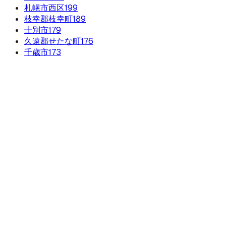
札幌市西区
199
枝幸郡枝幸町
189
士別市
179
久遠郡せたな町
176
千歳市
173