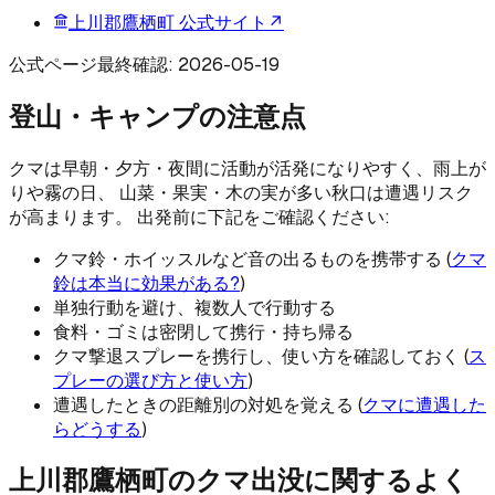
上川郡鷹栖町
公式サイト
↗
公式ページ最終確認:
2026-05-19
登山・キャンプの注意点
クマは早朝・夕方・夜間に活動が活発になりやすく、雨上が
りや霧の日、 山菜・果実・木の実が多い秋口は遭遇リスク
が高まります。 出発前に下記をご確認ください:
クマ鈴・ホイッスルなど音の出るものを携帯する (
クマ
鈴は本当に効果がある?
)
単独行動を避け、複数人で行動する
食料・ゴミは密閉して携行・持ち帰る
クマ撃退スプレーを携行し、使い方を確認しておく (
ス
プレーの選び方と使い方
)
遭遇したときの距離別の対処を覚える (
クマに遭遇した
らどうする
)
上川郡鷹栖町
のクマ出没に関するよく