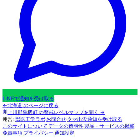
LINEで通知を受け取る
←
北海道
のページに戻る
上川郡鷹栖町
の警戒レベルマップを開く →
運営:
獣医工学ラボ
·
お問合せ
·
クマ出没通知を受け取る
このサイトについて
·
データの透明性
·
製品・サービスの掲載
·
免責事項
·
プライバシー
·
通知設定