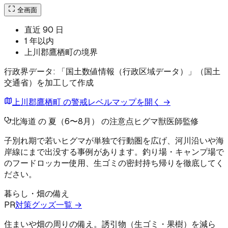
全画面
直近 90 日
1 年以内
上川郡鷹栖町の境界
行政界データ: 「国土数値情報（行政区域データ）」（国土
交通省）を加工して作成
上川郡鷹栖町 の警戒レベルマップを開く →
北海道 の 夏（6〜8月） の注意点
ヒグマ
獣医師監修
子別れ期で若いヒグマが単独で行動圏を広げ、河川沿いや海
岸線にまで出没する事例があります。釣り場・キャンプ場で
のフードロッカー使用、生ゴミの密封持ち帰りを徹底してく
ださい。
暮らし・畑の備え
PR
対策グッズ一覧 →
住まいや畑の周りの備え。誘引物（生ゴミ・果樹）を減ら