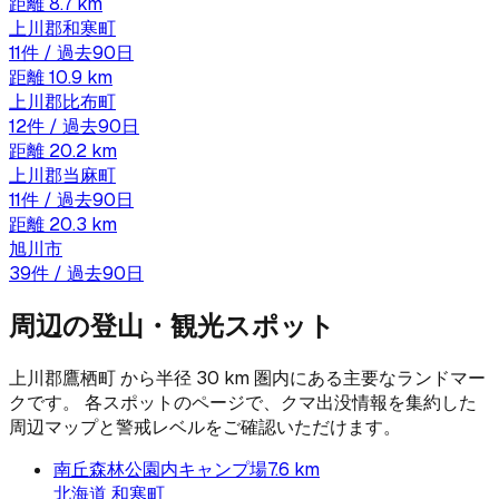
距離
8.7
km
上川郡和寒町
11
件 / 過去90日
距離
10.9
km
上川郡比布町
12
件 / 過去90日
距離
20.2
km
上川郡当麻町
11
件 / 過去90日
距離
20.3
km
旭川市
39
件 / 過去90日
周辺の登山・観光スポット
上川郡鷹栖町
から半径
30
km 圏内にある主要なランドマー
クです。 各スポットのページで、クマ出没情報を集約した
周辺マップと警戒レベルをご確認いただけます。
南丘森林公園内キャンプ場
7.6
km
北海道
和寒町