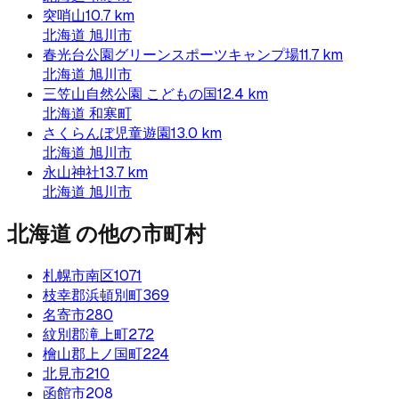
突哨山
10.7
km
北海道
旭川市
春光台公園グリーンスポーツキャンプ場
11.7
km
北海道
旭川市
三笠山自然公園 こどもの国
12.4
km
北海道
和寒町
さくらんぼ児童遊園
13.0
km
北海道
旭川市
永山神社
13.7
km
北海道
旭川市
北海道
の他の市町村
札幌市南区
1071
枝幸郡浜頓別町
369
名寄市
280
紋別郡滝上町
272
檜山郡上ノ国町
224
北見市
210
函館市
208