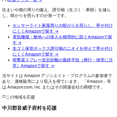
住まいや畑の周りの備え。誘引物（生ゴミ・果樹）を減ら
し、暗がりを照らすのが第一です。
センサーライト
家屋周りの暗がりを照らし、寄せ付け
にくく
Amazonで探す →
電気柵
畑・敷地への侵入を物理的に防ぐ
Amazonで探
す →
生ゴミ保管ボックス
誘引物のニオイを抑えて寄せ付け
にくく
Amazonで探す →
熊撃退スプレー
至近距離の最終手段（携行・保管に注
意）
Amazonで探す →
当サイトは Amazon アソシエイト・プログラムの参加者で
あり、適格販売により収入を得ています。 「Amazon」等
は Amazon.com, Inc. またはその関連会社の商標です。
この地域を応援
中川郡音威子府村を応援