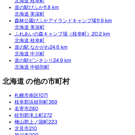
北海道
枝幸町
道の駅びふか
11.8
km
北海道
美深町
森林公園びふかアイランドキャンプ場
11.9
km
北海道
美深町
ふれあいの森キャンプ場（枝幸町）
20.2
km
北海道
枝幸町
道の駅 なかがわ
24.6
km
北海道
中川町
道の駅ピンネシリ
24.9
km
北海道
中頓別町
北海道
の他の市町村
札幌市南区
1071
枝幸郡浜頓別町
369
名寄市
280
紋別郡滝上町
272
檜山郡上ノ国町
223
北見市
210