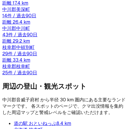
距離
17.4
km
中川郡美深町
14
件 / 過去90日
距離
26.4
km
中川郡中川町
43
件 / 過去90日
距離
29.2
km
枝幸郡中頓別町
29
件 / 過去90日
距離
33.4
km
枝幸郡枝幸町
25
件 / 過去90日
周辺の登山・観光スポット
中川郡音威子府村
から半径
30
km 圏内にある主要なランド
マークです。 各スポットのページで、クマ出没情報を集約
した周辺マップと警戒レベルをご確認いただけます。
道の駅 おといねっぷ
8.4
km