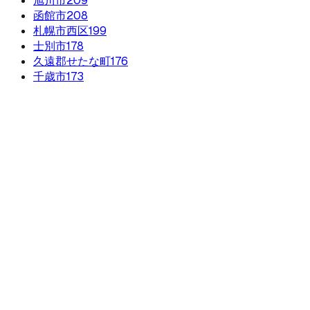
旭川市
209
函館市
208
札幌市西区
199
士別市
178
久遠郡せたな町
176
千歳市
173