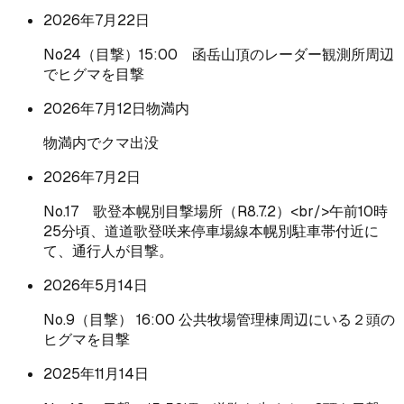
2026年7月22日
No24（目撃）15:00 函岳山頂のレーダー観測所周辺
でヒグマを目撃
2026年7月12日
物満内
物満内でクマ出没
2026年7月2日
No.17 歌登本幌別目撃場所（R8.7.2）<br/>午前10時
25分頃、道道歌登咲来停車場線本幌別駐車帯付近に
て、通行人が目撃。
2026年5月14日
No.9（目撃） 16:00 公共牧場管理棟周辺にいる２頭の
ヒグマを目撃
2025年11月14日