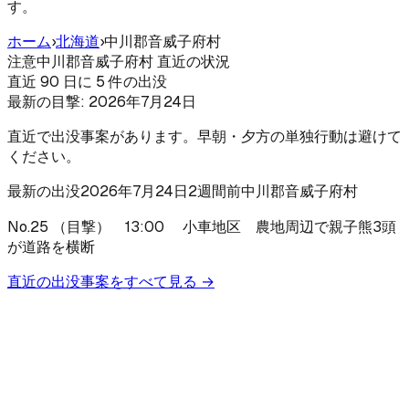
す。
ホーム
›
北海道
›
中川郡音威子府村
注意
中川郡音威子府村 直近の状況
直近 90 日に 5 件の出没
最新の目撃:
2026年7月24日
直近で出没事案があります。早朝・夕方の単独行動は避けて
ください。
最新の出没
2026年7月24日
2週間前
中川郡音威子府村
No.25 （目撃） 13:00 小車地区 農地周辺で親子熊3頭
が道路を横断
直近の出没事案をすべて見る →