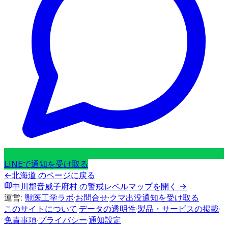
LINEで通知を受け取る
←
北海道
のページに戻る
中川郡音威子府村
の警戒レベルマップを開く →
運営:
獣医工学ラボ
·
お問合せ
·
クマ出没通知を受け取る
このサイトについて
·
データの透明性
·
製品・サービスの掲載
·
免責事項
·
プライバシー
·
通知設定