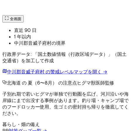
全画面
直近 90 日
1 年以内
中川郡音威子府村の境界
行政界データ: 「国土数値情報（行政区域データ）」（国土
交通省）を加工して作成
中川郡音威子府村 の警戒レベルマップを開く →
北海道 の 夏（6〜8月） の注意点
ヒグマ
獣医師監修
子別れ期で若いヒグマが単独で行動圏を広げ、河川沿いや海
岸線にまで出没する事例があります。釣り場・キャンプ場で
のフードロッカー使用、生ゴミの密封持ち帰りを徹底してく
ださい。
暮らし・畑の備え
PR
対策グッズ一覧 →