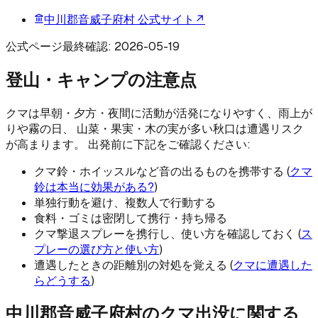
中川郡音威子府村
公式サイト
↗
公式ページ最終確認:
2026-05-19
登山・キャンプの注意点
クマは早朝・夕方・夜間に活動が活発になりやすく、雨上が
りや霧の日、 山菜・果実・木の実が多い秋口は遭遇リスク
が高まります。 出発前に下記をご確認ください:
クマ鈴・ホイッスルなど音の出るものを携帯する (
クマ
鈴は本当に効果がある?
)
単独行動を避け、複数人で行動する
食料・ゴミは密閉して携行・持ち帰る
クマ撃退スプレーを携行し、使い方を確認しておく (
ス
プレーの選び方と使い方
)
遭遇したときの距離別の対処を覚える (
クマに遭遇した
らどうする
)
中川郡音威子府村
のクマ出没に関する