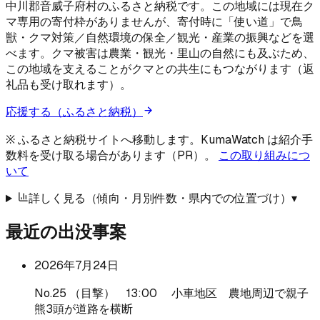
中川郡音威子府村のふるさと納税です。この地域には現在ク
マ専用の寄付枠がありませんが、寄付時に「使い道」で鳥
獣・クマ対策／自然環境の保全／観光・産業の振興などを選
べます。クマ被害は農業・観光・里山の自然にも及ぶため、
この地域を支えることがクマとの共生にもつながります（返
礼品も受け取れます）。
応援する（ふるさと納税）
※ ふるさと納税サイトへ移動します。KumaWatch は紹介手
数料を受け取る場合があります（PR）。
この取り組みにつ
いて
詳しく見る（傾向・月別件数・県内での位置づけ）
▾
最近の出没事案
2026年7月24日
No.25 （目撃） 13:00 小車地区 農地周辺で親子
熊3頭が道路を横断