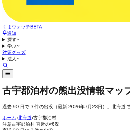
くまウォッチ
BETA
通知
探す
学ぶ
対策グッズ
法人
古宇郡泊村の熊出没情報マッ
過去 90 日で 3 件の出没（最新 2026年7月23日）。北
ホーム
›
北海道
›
古宇郡泊村
注意
古宇郡泊村 直近の状況