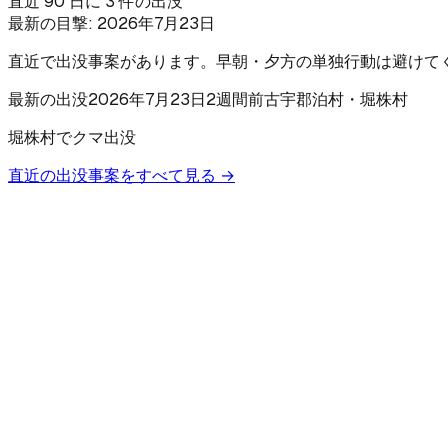
直近 90 日に 3 件の出没
最新の目撃:
2026年7月23日
直近で出没事案があります。早朝・夕方の単独行動は避けて
最新の出没
2026年7月23日
2週間前
古宇郡泊村
・堀株村
堀株村でクマ出没
直近の出没事案をすべて見る →