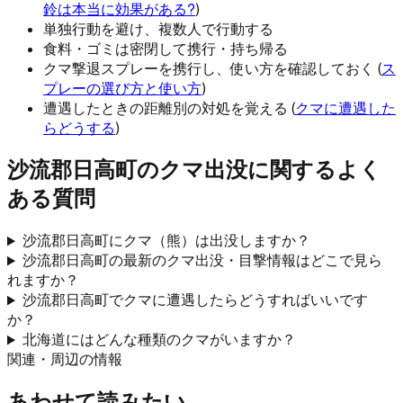
鈴は本当に効果がある?
)
単独行動を避け、複数人で行動する
食料・ゴミは密閉して携行・持ち帰る
クマ撃退スプレーを携行し、使い方を確認しておく (
ス
プレーの選び方と使い方
)
遭遇したときの距離別の対処を覚える (
クマに遭遇した
らどうする
)
沙流郡日高町
のクマ出没に関するよく
ある質問
沙流郡日高町にクマ（熊）は出没しますか？
沙流郡日高町の最新のクマ出没・目撃情報はどこで見ら
れますか？
沙流郡日高町でクマに遭遇したらどうすればいいです
か？
北海道にはどんな種類のクマがいますか？
関連・周辺の情報
あわせて読みたい