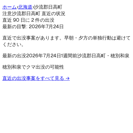
ホーム
›
北海道
›
沙流郡日高町
注意
沙流郡日高町 直近の状況
直近 90 日に 2 件の出没
最新の目撃:
2026年7月24日
直近で出没事案があります。早朝・夕方の単独行動は避けて
ください。
最新の出没
2026年7月24日
1週間前
沙流郡日高町
・穂別和泉
穂別和泉でクマ出没の可能性
直近の出没事案をすべて見る →