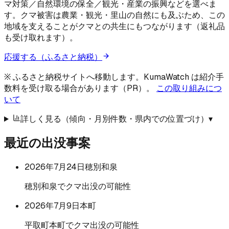
マ対策／自然環境の保全／観光・産業の振興などを選べま
す。クマ被害は農業・観光・里山の自然にも及ぶため、この
地域を支えることがクマとの共生にもつながります（返礼品
も受け取れます）。
応援する（ふるさと納税）
※ ふるさと納税サイトへ移動します。KumaWatch は紹介手
数料を受け取る場合があります（PR）。
この取り組みにつ
いて
詳しく見る（傾向・月別件数・県内での位置づけ）
▾
最近の出没事案
2026年7月24日
穂別和泉
穂別和泉でクマ出没の可能性
2026年7月9日
本町
平取町本町でクマ出没の可能性