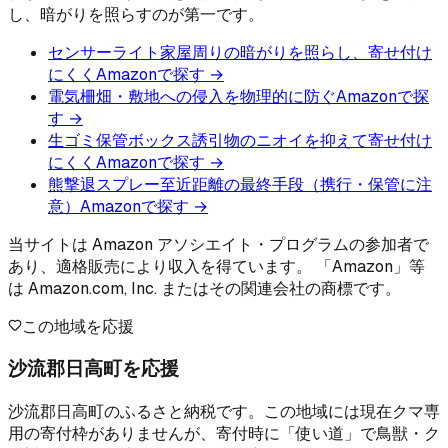
し、暗がりを照らすのが第一です。
センサーライト
家屋周りの暗がりを照らし、寄せ付け
にくく
Amazonで探す →
電気柵
畑・敷地への侵入を物理的に防ぐ
Amazonで探
す →
生ゴミ保管ボックス
誘引物のニオイを抑えて寄せ付け
にくく
Amazonで探す →
熊撃退スプレー
至近距離の最終手段（携行・保管に注
意）
Amazonで探す →
当サイトは Amazon アソシエイト・プログラムの参加者で
あり、適格販売により収入を得ています。 「Amazon」等
は Amazon.com, Inc. またはその関連会社の商標です。
この地域を応援
沙流郡日高町を応援
沙流郡日高町のふるさと納税です。この地域には現在クマ専
用の寄付枠がありませんが、寄付時に「使い道」で鳥獣・ク