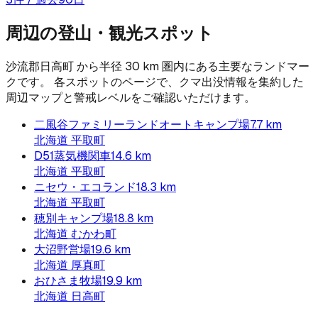
周辺の登山・観光スポット
沙流郡日高町
から半径
30
km 圏内にある主要なランドマー
クです。 各スポットのページで、クマ出没情報を集約した
周辺マップと警戒レベルをご確認いただけます。
二風谷ファミリーランドオートキャンプ場
7.7
km
北海道
平取町
D51蒸気機関車
14.6
km
北海道
平取町
ニセウ・エコランド
18.3
km
北海道
平取町
穂別キャンプ場
18.8
km
北海道
むかわ町
大沼野営場
19.6
km
北海道
厚真町
おひさま牧場
19.9
km
北海道
日高町