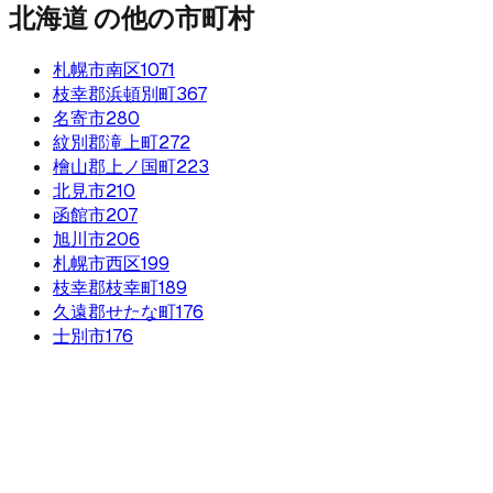
北海道
の他の市町村
札幌市南区
1071
枝幸郡浜頓別町
367
名寄市
280
紋別郡滝上町
272
檜山郡上ノ国町
223
北見市
210
函館市
207
旭川市
206
札幌市西区
199
枝幸郡枝幸町
189
久遠郡せたな町
176
士別市
176