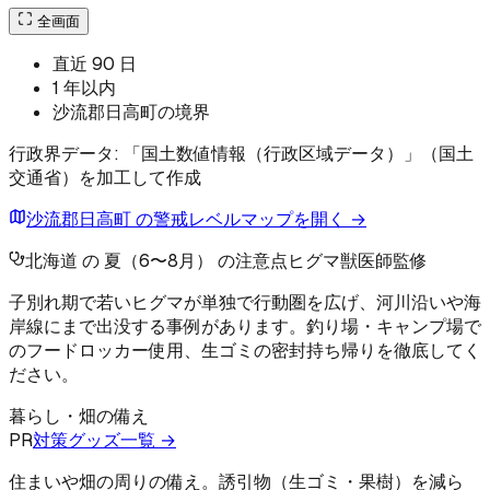
全画面
直近 90 日
1 年以内
沙流郡日高町の境界
行政界データ: 「国土数値情報（行政区域データ）」（国土
交通省）を加工して作成
沙流郡日高町 の警戒レベルマップを開く →
北海道 の 夏（6〜8月） の注意点
ヒグマ
獣医師監修
子別れ期で若いヒグマが単独で行動圏を広げ、河川沿いや海
岸線にまで出没する事例があります。釣り場・キャンプ場で
のフードロッカー使用、生ゴミの密封持ち帰りを徹底してく
ださい。
暮らし・畑の備え
PR
対策グッズ一覧 →
住まいや畑の周りの備え。誘引物（生ゴミ・果樹）を減ら