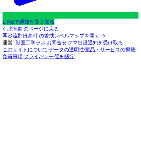
LINEで通知を受け取る
←
北海道
のページに戻る
沙流郡日高町
の警戒レベルマップを開く →
運営:
獣医工学ラボ
·
お問合せ
·
クマ出没通知を受け取る
このサイトについて
·
データの透明性
·
製品・サービスの掲載
·
免責事項
·
プライバシー
·
通知設定