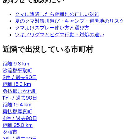
クマに遭遇したら
距離別の正しい対処
夏のクマ対策
川遊び・キャンプ・避暑地のリスク
クマよけスプレー
使い方と選び方
ツキノワグマとヒグマ
行動・対処の違い
近隣で出没している市町村
距離
9.3
km
沙流郡平取町
2
件 / 過去90日
距離
15.3
km
勇払郡むかわ町
11
件 / 過去90日
距離
19.4
km
勇払郡厚真町
4
件 / 過去90日
距離
25.0
km
夕張市
3
件 / 過去90日