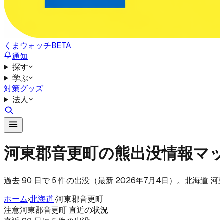
くまウォッチ
BETA
通知
探す
学ぶ
対策グッズ
法人
河東郡音更町の熊出没情報マ
過去 90 日で 5 件の出没（最新 2026年7月4日）。北海
ホーム
›
北海道
›
河東郡音更町
注意
河東郡音更町 直近の状況