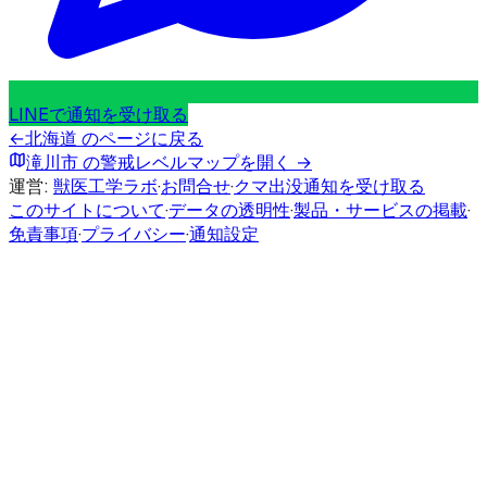
LINEで通知を受け取る
←
北海道
のページに戻る
滝川市
の警戒レベルマップを開く →
運営:
獣医工学ラボ
·
お問合せ
·
クマ出没通知を受け取る
このサイトについて
·
データの透明性
·
製品・サービスの掲載
·
免責事項
·
プライバシー
·
通知設定