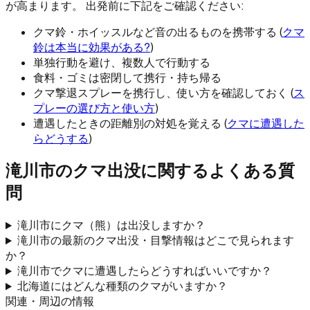
が高まります。 出発前に下記をご確認ください:
クマ鈴・ホイッスルなど音の出るものを携帯する (
クマ
鈴は本当に効果がある?
)
単独行動を避け、複数人で行動する
食料・ゴミは密閉して携行・持ち帰る
クマ撃退スプレーを携行し、使い方を確認しておく (
ス
プレーの選び方と使い方
)
遭遇したときの距離別の対処を覚える (
クマに遭遇した
らどうする
)
滝川市
のクマ出没に関するよくある質
問
滝川市にクマ（熊）は出没しますか？
滝川市の最新のクマ出没・目撃情報はどこで見られます
か？
滝川市でクマに遭遇したらどうすればいいですか？
北海道にはどんな種類のクマがいますか？
関連・周辺の情報