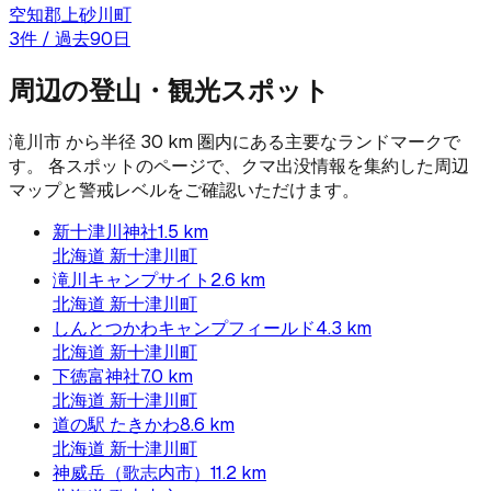
空知郡上砂川町
3
件 / 過去90日
周辺の登山・観光スポット
滝川市
から半径
30
km 圏内にある主要なランドマークで
す。 各スポットのページで、クマ出没情報を集約した周辺
マップと警戒レベルをご確認いただけます。
新十津川神社
1.5
km
北海道
新十津川町
滝川キャンプサイト
2.6
km
北海道
新十津川町
しんとつかわキャンプフィールド
4.3
km
北海道
新十津川町
下徳富神社
7.0
km
北海道
新十津川町
道の駅 たきかわ
8.6
km
北海道
新十津川町
神威岳（歌志内市）
11.2
km