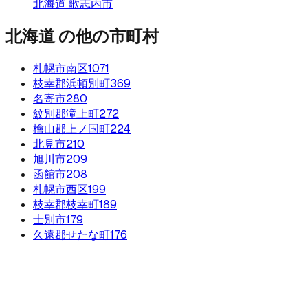
北海道
歌志内市
北海道
の他の市町村
札幌市南区
1071
枝幸郡浜頓別町
369
名寄市
280
紋別郡滝上町
272
檜山郡上ノ国町
224
北見市
210
旭川市
209
函館市
208
札幌市西区
199
枝幸郡枝幸町
189
士別市
179
久遠郡せたな町
176