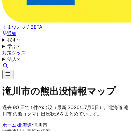
くまウォッチ
BETA
通知
探す
学ぶ
対策グッズ
法人
滝川市の熊出没情報マップ
過去 90 日で 1 件の出没（最新 2026年7月5日）。北海道 滝
川市 の熊（クマ）出没状況をまとめています。
ホーム
›
北海道
›
滝川市