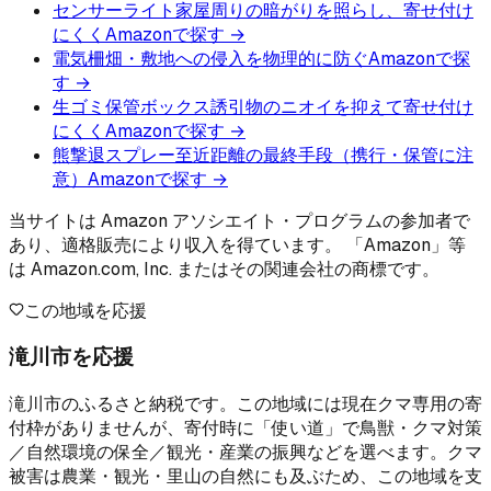
センサーライト
家屋周りの暗がりを照らし、寄せ付け
にくく
Amazonで探す →
電気柵
畑・敷地への侵入を物理的に防ぐ
Amazonで探
す →
生ゴミ保管ボックス
誘引物のニオイを抑えて寄せ付け
にくく
Amazonで探す →
熊撃退スプレー
至近距離の最終手段（携行・保管に注
意）
Amazonで探す →
当サイトは Amazon アソシエイト・プログラムの参加者で
あり、適格販売により収入を得ています。 「Amazon」等
は Amazon.com, Inc. またはその関連会社の商標です。
この地域を応援
滝川市を応援
滝川市のふるさと納税です。この地域には現在クマ専用の寄
付枠がありませんが、寄付時に「使い道」で鳥獣・クマ対策
／自然環境の保全／観光・産業の振興などを選べます。クマ
被害は農業・観光・里山の自然にも及ぶため、この地域を支