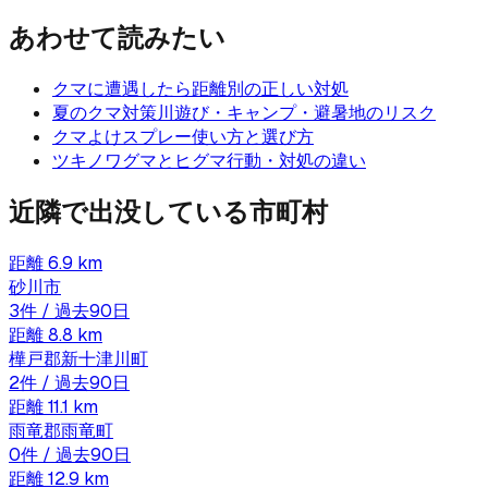
あわせて読みたい
クマに遭遇したら
距離別の正しい対処
夏のクマ対策
川遊び・キャンプ・避暑地のリスク
クマよけスプレー
使い方と選び方
ツキノワグマとヒグマ
行動・対処の違い
近隣で出没している市町村
距離
6.9
km
砂川市
3
件 / 過去90日
距離
8.8
km
樺戸郡新十津川町
2
件 / 過去90日
距離
11.1
km
雨竜郡雨竜町
0
件 / 過去90日
距離
12.9
km