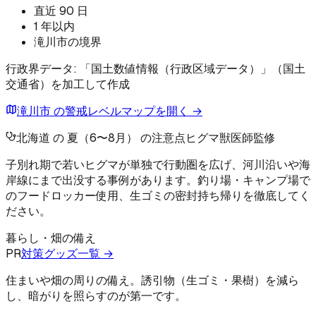
直近 90 日
1 年以内
滝川市の境界
行政界データ: 「国土数値情報（行政区域データ）」（国土
交通省）を加工して作成
滝川市 の警戒レベルマップを開く →
北海道 の 夏（6〜8月） の注意点
ヒグマ
獣医師監修
子別れ期で若いヒグマが単独で行動圏を広げ、河川沿いや海
岸線にまで出没する事例があります。釣り場・キャンプ場で
のフードロッカー使用、生ゴミの密封持ち帰りを徹底してく
ださい。
暮らし・畑の備え
PR
対策グッズ一覧 →
住まいや畑の周りの備え。誘引物（生ゴミ・果樹）を減ら
し、暗がりを照らすのが第一です。