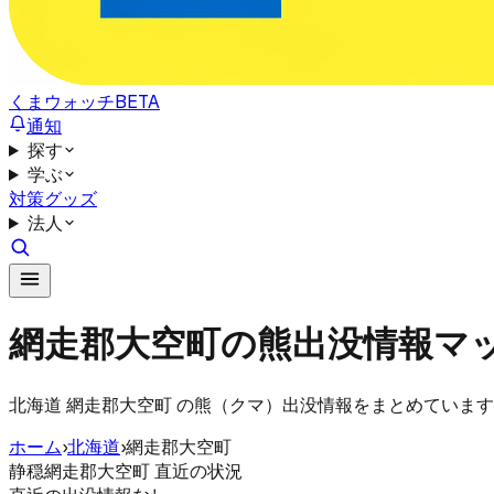
くまウォッチ
BETA
通知
探す
学ぶ
対策グッズ
法人
網走郡大空町の熊出没情報マ
北海道 網走郡大空町 の熊（クマ）出没情報をまとめていま
ホーム
›
北海道
›
網走郡大空町
静穏
網走郡大空町 直近の状況