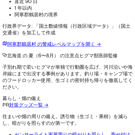
直近 90 日
1 年以内
阿寒郡鶴居村の境界
行政界データ: 「国土数値情報（行政区域データ）」（国土
交通省）を加工して作成
阿寒郡鶴居村 の警戒レベルマップを開く →
北海道 の 夏（6〜8月） の注意点
ヒグマ
獣医師監修
子別れ期で若いヒグマが単独で行動圏を広げ、河川沿いや海
岸線にまで出没する事例があります。釣り場・キャンプ場で
のフードロッカー使用、生ゴミの密封持ち帰りを徹底してく
ださい。
暮らし・畑の備え
PR
対策グッズ一覧 →
住まいや畑の周りの備え。誘引物（生ゴミ・果樹）を減ら
し、暗がりを照らすのが第一です。
センサーライト
家屋周りの暗がりを照らし、寄せ付け