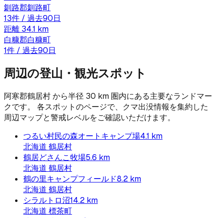
釧路郡釧路町
13
件 / 過去90日
距離
34.1
km
白糠郡白糠町
1
件 / 過去90日
周辺の登山・観光スポット
阿寒郡鶴居村
から半径
30
km 圏内にある主要なランドマー
クです。 各スポットのページで、クマ出没情報を集約した
周辺マップと警戒レベルをご確認いただけます。
つるい村民の森オートキャンプ場
4.1
km
北海道
鶴居村
鶴居どさんこ牧場
5.6
km
北海道
鶴居村
鶴の里キャンプフィールド
8.2
km
北海道
鶴居村
シラルトロ沼
14.2
km
北海道
標茶町