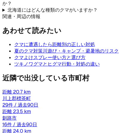
か？
北海道にはどんな種類のクマがいますか？
関連・周辺の情報
あわせて読みたい
クマに遭遇したら
距離別の正しい対処
夏のクマ対策
川遊び・キャンプ・避暑地のリスク
クマよけスプレー
使い方と選び方
ツキノワグマとヒグマ
行動・対処の違い
近隣で出没している市町村
距離
20.7
km
川上郡標茶町
29
件 / 過去90日
距離
23.5
km
釧路市
16
件 / 過去90日
距離
24.0
km