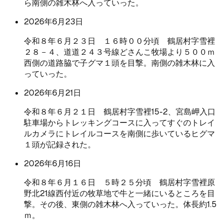
ら南側の雑木林へ入っていった。
2026年6月23日
令和８年６月２３日 １６時００分頃 鶴居村字雪裡
２８－４、道道２４３号線どさんこ牧場より５００ｍ
西側の道路脇で子グマ１頭を目撃。南側の雑木林に入
っていった。
2026年6月21日
令和８年６月２１日 鶴居村字雪裡15-2、宮島岬入口
駐車場からトレッキングコースに入ってすぐのトレイ
ルカメラにトレイルコースを南側に歩いているヒグマ
１頭が記録された。
2026年6月16日
令和８年６月１６日 ５時２５分頃 鶴居村字雪裡原
野北21線西付近の牧草地で牛と一緒にいるところを目
撃。その後、東側の雑木林へ入っていった。体長約1.5
ｍ。