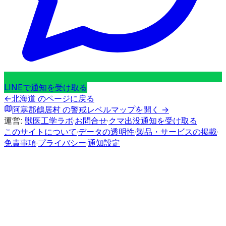
LINEで通知を受け取る
←
北海道
のページに戻る
阿寒郡鶴居村
の警戒レベルマップを開く →
運営:
獣医工学ラボ
·
お問合せ
·
クマ出没通知を受け取る
このサイトについて
·
データの透明性
·
製品・サービスの掲載
·
免責事項
·
プライバシー
·
通知設定