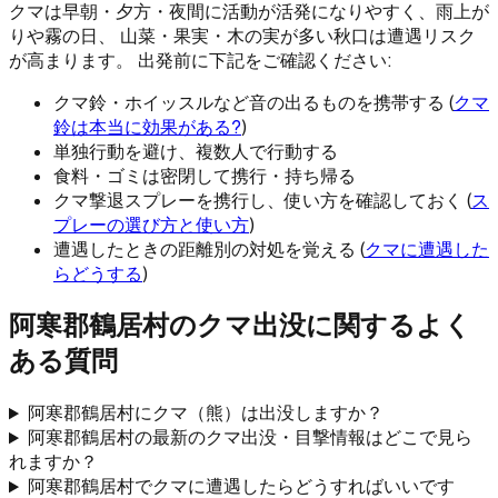
クマは早朝・夕方・夜間に活動が活発になりやすく、雨上が
りや霧の日、 山菜・果実・木の実が多い秋口は遭遇リスク
が高まります。 出発前に下記をご確認ください:
クマ鈴・ホイッスルなど音の出るものを携帯する (
クマ
鈴は本当に効果がある?
)
単独行動を避け、複数人で行動する
食料・ゴミは密閉して携行・持ち帰る
クマ撃退スプレーを携行し、使い方を確認しておく (
ス
プレーの選び方と使い方
)
遭遇したときの距離別の対処を覚える (
クマに遭遇した
らどうする
)
阿寒郡鶴居村
のクマ出没に関するよく
ある質問
阿寒郡鶴居村にクマ（熊）は出没しますか？
阿寒郡鶴居村の最新のクマ出没・目撃情報はどこで見ら
れますか？
阿寒郡鶴居村でクマに遭遇したらどうすればいいです