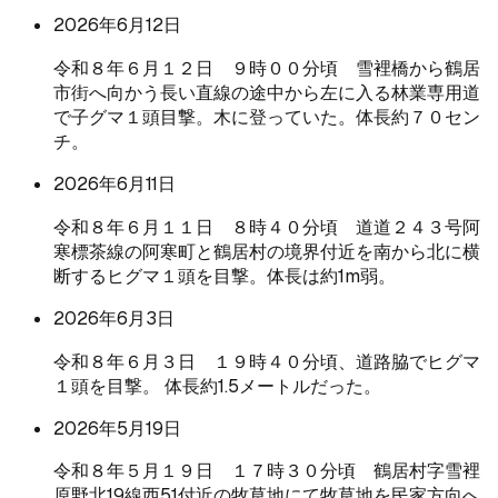
2026年6月12日
令和８年６月１２日 ９時００分頃 雪裡橋から鶴居
市街へ向かう長い直線の途中から左に入る林業専用道
で子グマ１頭目撃。木に登っていた。体長約７０セン
チ。
2026年6月11日
令和８年６月１１日 ８時４０分頃 道道２４３号阿
寒標茶線の阿寒町と鶴居村の境界付近を南から北に横
断するヒグマ１頭を目撃。体長は約1m弱。
2026年6月3日
令和８年６月３日 １９時４０分頃、道路脇でヒグマ
１頭を目撃。 体長約1.5メートルだった。
2026年5月19日
令和８年５月１９日 １７時３０分頃 鶴居村字雪裡
原野北19線西51付近の牧草地にて牧草地を民家方向へ