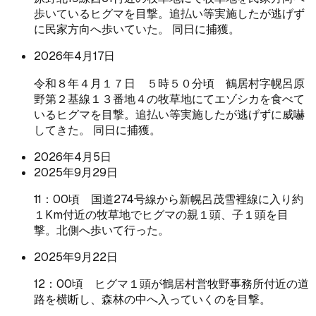
歩いているヒグマを目撃。追払い等実施したが逃げず
に民家方向へ歩いていた。 同日に捕獲。
2026年4月17日
令和８年４月１７日 ５時５０分頃 鶴居村字幌呂原
野第２基線１３番地４の牧草地にてエゾシカを食べて
いるヒグマを目撃。追払い等実施したが逃げずに威嚇
してきた。 同日に捕獲。
2026年4月5日
2025年9月29日
11：00頃 国道274号線から新幌呂茂雪裡線に入り約
１Km付近の牧草地でヒグマの親１頭、子１頭を目
撃。北側へ歩いて行った。
2025年9月22日
12：00頃 ヒグマ１頭が鶴居村営牧野事務所付近の道
路を横断し、森林の中へ入っていくのを目撃。