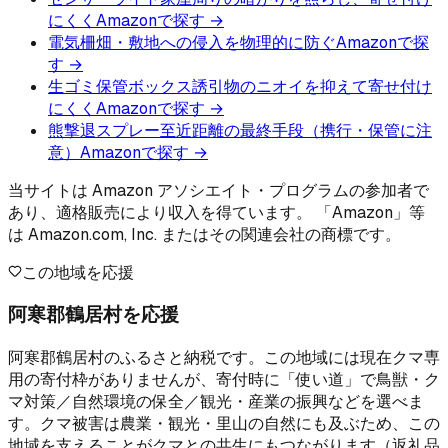
にくく
Amazonで探す →
電気柵
畑・敷地への侵入を物理的に防ぐ
Amazonで探
す →
生ゴミ保管ボックス
誘引物のニオイを抑えて寄せ付け
にくく
Amazonで探す →
熊撃退スプレー
至近距離の最終手段（携行・保管に注
意）
Amazonで探す →
当サイトは Amazon アソシエイト・プログラムの参加者で
あり、適格販売により収入を得ています。 「Amazon」等
は Amazon.com, Inc. またはその関連会社の商標です。
この地域を応援
阿寒郡鶴居村を応援
阿寒郡鶴居村のふるさと納税です。この地域には現在クマ専
用の寄付枠がありませんが、寄付時に「使い道」で鳥獣・ク
マ対策／自然環境の保全／観光・産業の振興などを選べま
す。クマ被害は農業・観光・里山の自然にも及ぶため、この
地域を支えることがクマとの共生にもつながります（返礼品