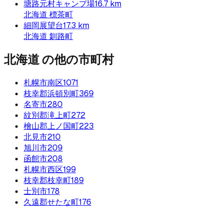
塘路元村キャンプ場
16.7
km
北海道
標茶町
細岡展望台
17.3
km
北海道
釧路町
北海道
の他の市町村
札幌市南区
1071
枝幸郡浜頓別町
369
名寄市
280
紋別郡滝上町
272
檜山郡上ノ国町
223
北見市
210
旭川市
209
函館市
208
札幌市西区
199
枝幸郡枝幸町
189
士別市
178
久遠郡せたな町
176