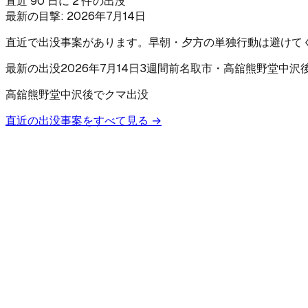
直近 90 日に 2 件の出没
最新の目撃:
2026年7月14日
直近で出没事案があります。早朝・夕方の単独行動は避けて
最新の出没
2026年7月14日
3週間前
名取市
・高舘熊野堂中沢
高舘熊野堂中沢後でクマ出没
直近の出没事案をすべて見る →