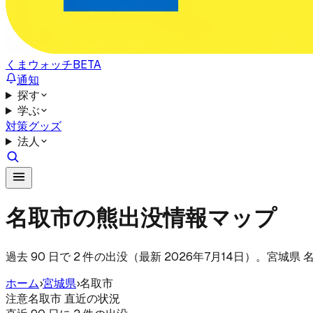
くまウォッチ
BETA
通知
探す
学ぶ
対策グッズ
法人
名取市の熊出没情報マップ
過去 90 日で 2 件の出没（最新 2026年7月14日）。宮
ホーム
›
宮城県
›
名取市
注意
名取市 直近の状況