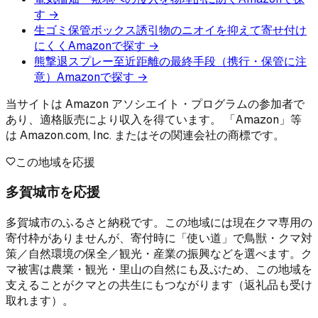
す →
生ゴミ保管ボックス
誘引物のニオイを抑えて寄せ付け
にくく
Amazonで探す →
熊撃退スプレー
至近距離の最終手段（携行・保管に注
意）
Amazonで探す →
当サイトは Amazon アソシエイト・プログラムの参加者で
あり、適格販売により収入を得ています。 「Amazon」等
は Amazon.com, Inc. またはその関連会社の商標です。
この地域を応援
多賀城市を応援
多賀城市のふるさと納税です。この地域には現在クマ専用の
寄付枠がありませんが、寄付時に「使い道」で鳥獣・クマ対
策／自然環境の保全／観光・産業の振興などを選べます。ク
マ被害は農業・観光・里山の自然にも及ぶため、この地域を
支えることがクマとの共生にもつながります（返礼品も受け
取れます）。