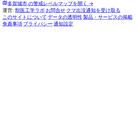
多賀城市
の警戒レベルマップを開く →
運営:
獣医工学ラボ
·
お問合せ
·
クマ出没通知を受け取る
このサイトについて
·
データの透明性
·
製品・サービスの掲載
·
免責事項
·
プライバシー
·
通知設定