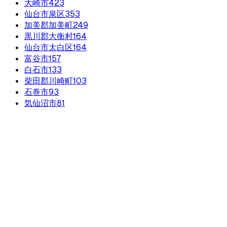
大崎市
423
仙台市泉区
353
加美郡加美町
249
黒川郡大衡村
164
仙台市太白区
164
富谷市
157
白石市
133
柴田郡川崎町
103
石巻市
93
気仙沼市
81