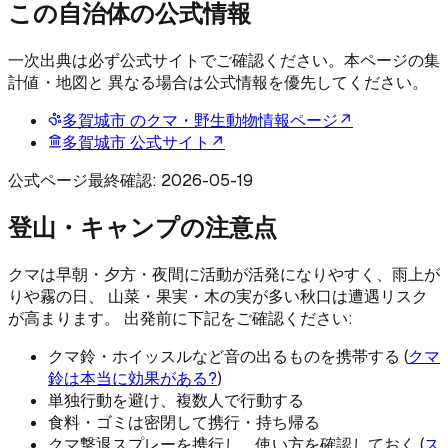
この自治体の公式情報
一次出典は必ず公式サイトでご確認ください。本ページの集
計値・地図と 異なる場合は公式情報を優先してください。
多賀城市
のクマ・野生動物情報ページ
↗
多賀城市
公式サイト
↗
公式ページ最終確認:
2026-05-19
登山・キャンプの注意点
クマは早朝・夕方・夜間に活動が活発になりやすく、雨上が
りや霧の日、 山菜・果実・木の実が多い秋口は遭遇リスク
が高まります。 出発前に下記をご確認ください:
クマ鈴・ホイッスルなど音の出るものを携帯する (
クマ
鈴は本当に効果がある?
)
単独行動を避け、複数人で行動する
食料・ゴミは密閉して携行・持ち帰る
クマ撃退スプレーを携行し、使い方を確認しておく (
ス