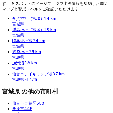
す。 各スポットのページで、クマ出没情報を集約した周辺
マップと警戒レベルをご確認いただけます。
多賀神社（宮城）
1.4
km
宮城県
浮島神社（宮城）
1.8
km
宮城県
陸奥総社宮
2.4
km
宮城県
御釜神社
2.6
km
宮城県
加瀬沼
2.8
km
宮城県
仙台市デイキャンプ場
3.7
km
宮城県
仙台市
宮城県
の他の市町村
仙台市青葉区
508
栗原市
445