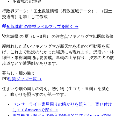
多賀城市の境界
行政界データ: 「国土数値情報（行政区域データ）」（国土
交通省）を加工して作成
多賀城市 の警戒レベルマップを開く →
宮城県 の 夏（6〜8月） の注意点
ツキノワグマ
獣医師監修
親離れした若いツキノワグマが新天地を求めて行動圏を広
げ、これまで出没のなかった場所にも現れます。沢沿い・林
縁部・果樹園周辺は要警戒。早朝の山菜採り、夕方の犬の散
歩道などで遭遇例があります。
暮らし・畑の備え
PR
対策グッズ一覧 →
住まいや畑の周りの備え。誘引物（生ゴミ・果樹）を減ら
し、暗がりを照らすのが第一です。
センサーライト
家屋周りの暗がりを照らし、寄せ付け
にくく
Amazonで探す →
電気柵
畑・敷地への侵入を物理的に防ぐ
Amazonで探