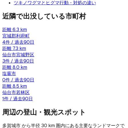
ツキノワグマとヒグマ
行動・対処の違い
近隣で出没している市町村
距離
6.3
km
宮城郡利府町
4
件 / 過去90日
距離
7.3
km
仙台市宮城野区
3
件 / 過去90日
距離
8.0
km
塩竈市
0
件 / 過去90日
距離
8.5
km
仙台市若林区
1
件 / 過去90日
周辺の登山・観光スポット
多賀城市
から半径
30
km 圏内にある主要なランドマークで