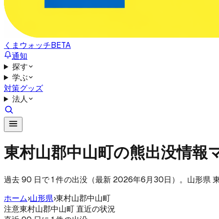
くまウォッチ
BETA
通知
探す
学ぶ
対策グッズ
法人
東村山郡中山町の熊出没情報
過去 90 日で 1 件の出没（最新 2026年6月30日）。山
ホーム
›
山形県
›
東村山郡中山町
注意
東村山郡中山町 直近の状況