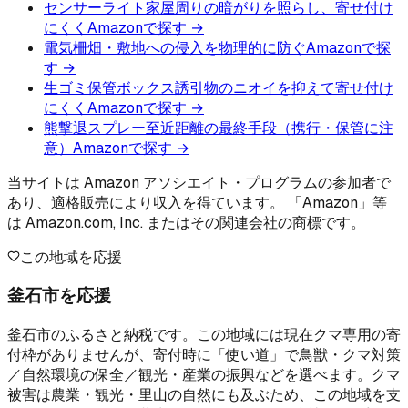
センサーライト
家屋周りの暗がりを照らし、寄せ付け
にくく
Amazonで探す →
電気柵
畑・敷地への侵入を物理的に防ぐ
Amazonで探
す →
生ゴミ保管ボックス
誘引物のニオイを抑えて寄せ付け
にくく
Amazonで探す →
熊撃退スプレー
至近距離の最終手段（携行・保管に注
意）
Amazonで探す →
当サイトは Amazon アソシエイト・プログラムの参加者で
あり、適格販売により収入を得ています。 「Amazon」等
は Amazon.com, Inc. またはその関連会社の商標です。
この地域を応援
釜石市を応援
釜石市のふるさと納税です。この地域には現在クマ専用の寄
付枠がありませんが、寄付時に「使い道」で鳥獣・クマ対策
／自然環境の保全／観光・産業の振興などを選べます。クマ
被害は農業・観光・里山の自然にも及ぶため、この地域を支