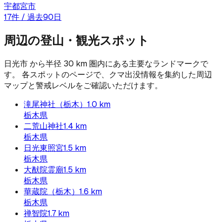
宇都宮市
17
件 / 過去90日
周辺の登山・観光スポット
日光市
から半径
30
km 圏内にある主要なランドマークで
す。 各スポットのページで、クマ出没情報を集約した周辺
マップと警戒レベルをご確認いただけます。
滝尾神社（栃木）
1.0
km
栃木県
二荒山神社
1.4
km
栃木県
日光東照宮
1.5
km
栃木県
大猷院霊廟
1.5
km
栃木県
華蔵院（栃木）
1.6
km
栃木県
禅智院
1.7
km