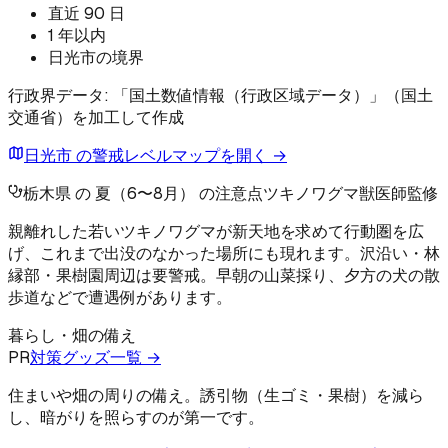
直近 90 日
1 年以内
日光市の境界
行政界データ: 「国土数値情報（行政区域データ）」（国土
交通省）を加工して作成
日光市 の警戒レベルマップを開く →
栃木県 の 夏（6〜8月） の注意点
ツキノワグマ
獣医師監修
親離れした若いツキノワグマが新天地を求めて行動圏を広
げ、これまで出没のなかった場所にも現れます。沢沿い・林
縁部・果樹園周辺は要警戒。早朝の山菜採り、夕方の犬の散
歩道などで遭遇例があります。
暮らし・畑の備え
PR
対策グッズ一覧 →
住まいや畑の周りの備え。誘引物（生ゴミ・果樹）を減ら
し、暗がりを照らすのが第一です。