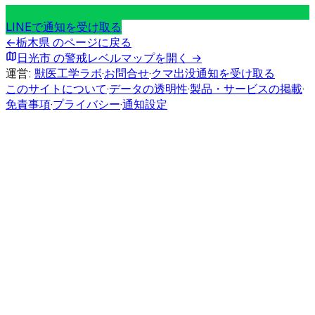
LINEで通知を受け取る
←
栃木県
のページに戻る
日光市
の警戒レベルマップを開く →
運営:
獣医工学ラボ
·
お問合せ
·
クマ出没通知を受け取る
このサイトについて
·
データの透明性
·
製品・サービスの掲載
·
免責事項
·
プライバシー
·
通知設定