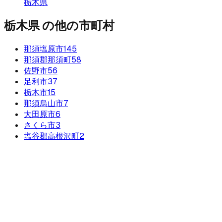
栃木県
栃木県
の他の市町村
那須塩原市
145
那須郡那須町
58
佐野市
56
足利市
37
栃木市
15
那須烏山市
7
大田原市
6
さくら市
3
塩谷郡高根沢町
2