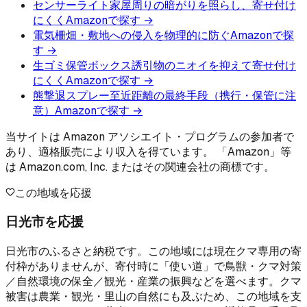
センサーライト
家屋周りの暗がりを照らし、寄せ付け
にくく
Amazonで探す →
電気柵
畑・敷地への侵入を物理的に防ぐ
Amazonで探
す →
生ゴミ保管ボックス
誘引物のニオイを抑えて寄せ付け
にくく
Amazonで探す →
熊撃退スプレー
至近距離の最終手段（携行・保管に注
意）
Amazonで探す →
当サイトは Amazon アソシエイト・プログラムの参加者で
あり、適格販売により収入を得ています。 「Amazon」等
は Amazon.com, Inc. またはその関連会社の商標です。
この地域を応援
日光市を応援
日光市のふるさと納税です。この地域には現在クマ専用の寄
付枠がありませんが、寄付時に「使い道」で鳥獣・クマ対策
／自然環境の保全／観光・産業の振興などを選べます。クマ
被害は農業・観光・里山の自然にも及ぶため、この地域を支