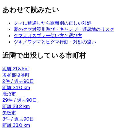
あわせて読みたい
クマに遭遇したら
距離別の正しい対処
夏のクマ対策
川遊び・キャンプ・避暑地のリスク
クマよけスプレー
使い方と選び方
ツキノワグマとヒグマ
行動・対処の違い
近隣で出没している市町村
距離
21.8
km
塩谷郡塩谷町
2
件 / 過去90日
距離
24.0
km
鹿沼市
29
件 / 過去90日
距離
28.2
km
矢板市
3
件 / 過去90日
距離
33.0
km