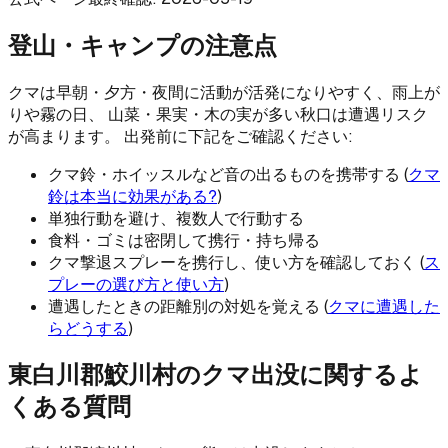
登山・キャンプの注意点
クマは早朝・夕方・夜間に活動が活発になりやすく、雨上が
りや霧の日、 山菜・果実・木の実が多い秋口は遭遇リスク
が高まります。 出発前に下記をご確認ください:
クマ鈴・ホイッスルなど音の出るものを携帯する (
クマ
鈴は本当に効果がある?
)
単独行動を避け、複数人で行動する
食料・ゴミは密閉して携行・持ち帰る
クマ撃退スプレーを携行し、使い方を確認しておく (
ス
プレーの選び方と使い方
)
遭遇したときの距離別の対処を覚える (
クマに遭遇した
らどうする
)
東白川郡鮫川村
のクマ出没に関するよ
くある質問