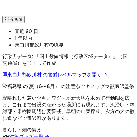
全画面
直近 90 日
1 年以内
東白川郡鮫川村の境界
行政界データ: 「国土数値情報（行政区域データ）」（国土
交通省）を加工して作成
東白川郡鮫川村 の警戒レベルマップを開く →
福島県 の 夏（6〜8月） の注意点
ツキノワグマ
獣医師監修
親離れした若いツキノワグマが新天地を求めて行動圏を広
げ、これまで出没のなかった場所にも現れます。沢沿い・林
縁部・果樹園周辺は要警戒。早朝の山菜採り、夕方の犬の散
歩道などで遭遇例があります。
暮らし・畑の備え
PR
対策グッズ一覧 →