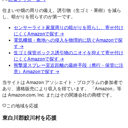
住まいや畑の周りの備え。誘引物（生ゴミ・果樹）を減ら
し、暗がりを照らすのが第一です。
センサーライト
家屋周りの暗がりを照らし、寄せ付け
にくく
Amazonで探す →
電気柵
畑・敷地への侵入を物理的に防ぐ
Amazonで探
す →
生ゴミ保管ボックス
誘引物のニオイを抑えて寄せ付け
にくく
Amazonで探す →
熊撃退スプレー
至近距離の最終手段（携行・保管に注
意）
Amazonで探す →
当サイトは Amazon アソシエイト・プログラムの参加者で
あり、適格販売により収入を得ています。 「Amazon」等
は Amazon.com, Inc. またはその関連会社の商標です。
この地域を応援
東白川郡鮫川村を応援