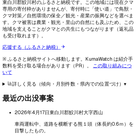
東白川郡鮫川村のふるさと納税です。この地域には現在クマ
専用の寄付枠がありませんが、寄付時に「使い道」で鳥獣・
クマ対策／自然環境の保全／観光・産業の振興などを選べま
す。クマ被害は農業・観光・里山の自然にも及ぶため、この
地域を支えることがクマとの共生にもつながります（返礼品
も受け取れます）。
応援する（ふるさと納税）
※ ふるさと納税サイトへ移動します。KumaWatch は紹介手
数料を受け取る場合があります（PR）。
この取り組みにつ
いて
詳しく見る（傾向・月別件数・県内での位置づけ）
▾
最近の出没事案
2026年4月17日
東白川郡鮫川村大字西山
車両運転中、道路を横断する熊１頭（体長約0.6ｍ）を
目撃したもの。