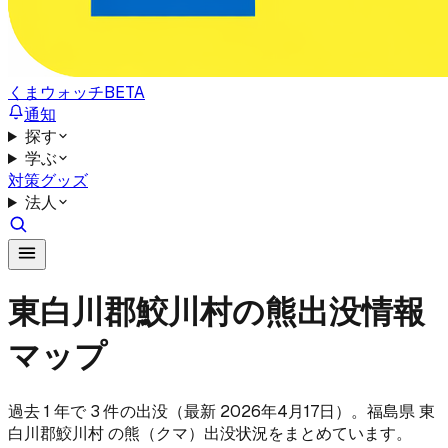
くまウォッチ
BETA
通知
探す
学ぶ
対策グッズ
法人
東白川郡鮫川村の熊出没情報
マップ
過去 1 年で 3 件の出没（最新 2026年4月17日）。福島県 東
白川郡鮫川村 の熊（クマ）出没状況をまとめています。