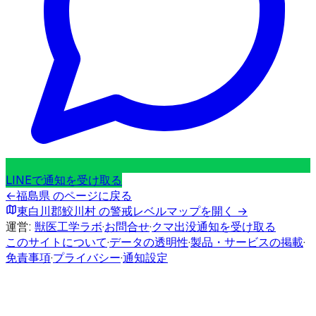
LINEで通知を受け取る
←
福島県
のページに戻る
東白川郡鮫川村
の警戒レベルマップを開く →
運営:
獣医工学ラボ
·
お問合せ
·
クマ出没通知を受け取る
このサイトについて
·
データの透明性
·
製品・サービスの掲載
·
免責事項
·
プライバシー
·
通知設定