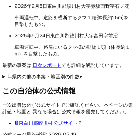
2026年2月5日
東白川郡鮫川村大字赤坂西野字石ノ花
車両運転中、道路を横断するクマ１頭(体長約1.5m)を
目撃したもの。
2025年9月24日
東白川郡鮫川村大字富田字前沼
車両運転中、路肩にいるクマ様の動物１頭（体長約１
m）を目撃したもの。
最新の事案は
日次レポート
でも詳細を解説しています。
県内の他の事案・地区別の件数
▾
この自治体の公式情報
一次出典は必ず公式サイトでご確認ください。本ページの集
計値・地図と 異なる場合は公式情報を優先してください。
東白川郡鮫川村
公式サイト
↗
公式ページ最終確認:
2026-05-19