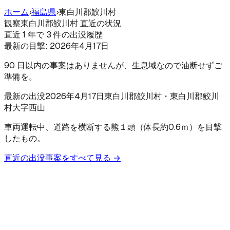
ホーム
›
福島県
›
東白川郡鮫川村
観察
東白川郡鮫川村 直近の状況
直近 1 年で 3 件の出没履歴
最新の目撃:
2026年4月17日
90 日以内の事案はありませんが、生息域なので油断せずご
準備を。
最新の出没
2026年4月17日
東白川郡鮫川村
・東白川郡鮫川
村大字西山
車両運転中、道路を横断する熊１頭（体長約0.6ｍ）を目撃
したもの。
直近の出没事案をすべて見る →