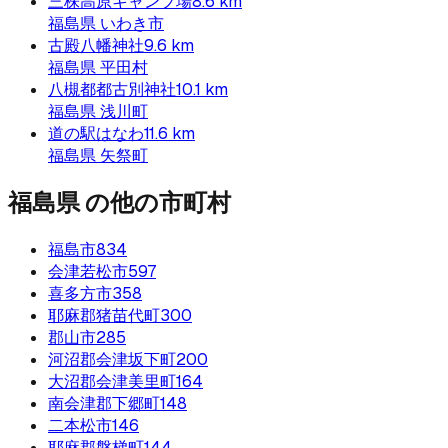
三株高原キャンプ場
8.6
km
福島県
いわき市
古殿八幡神社
9.6
km
福島県
平田村
八槻都都古別神社
10.1
km
福島県
浅川町
道の駅はなわ
11.6
km
福島県
矢祭町
福島県
の他の市町村
福島市
834
会津若松市
597
喜多方市
358
耶麻郡猪苗代町
300
郡山市
285
河沼郡会津坂下町
200
大沼郡会津美里町
164
南会津郡下郷町
148
二本松市
146
耶麻郡磐梯町
144