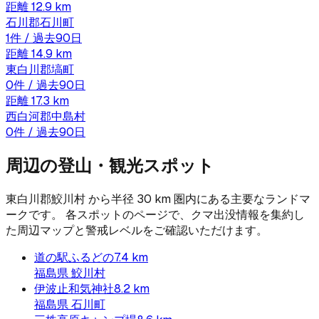
距離
12.9
km
石川郡石川町
1
件 / 過去90日
距離
14.9
km
東白川郡塙町
0
件 / 過去90日
距離
17.3
km
西白河郡中島村
0
件 / 過去90日
周辺の登山・観光スポット
東白川郡鮫川村
から半径
30
km 圏内にある主要なランドマ
ークです。 各スポットのページで、クマ出没情報を集約し
た周辺マップと警戒レベルをご確認いただけます。
道の駅ふるどの
7.4
km
福島県
鮫川村
伊波止和気神社
8.2
km
福島県
石川町