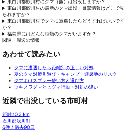
東白川郡鮫川村にクマ（熊）は出没しますか？
東白川郡鮫川村の最新のクマ出没・目撃情報はどこで見
られますか？
東白川郡鮫川村でクマに遭遇したらどうすればいいです
か？
福島県にはどんな種類のクマがいますか？
関連・周辺の情報
あわせて読みたい
クマに遭遇したら
距離別の正しい対処
夏のクマ対策
川遊び・キャンプ・避暑地のリスク
クマよけスプレー
使い方と選び方
ツキノワグマとヒグマ
行動・対処の違い
近隣で出没している市町村
距離
10.3
km
石川郡浅川町
6
件 / 過去90日