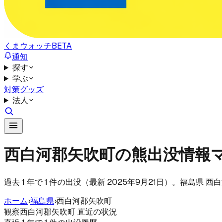
くまウォッチ
BETA
通知
探す
学ぶ
対策グッズ
法人
西白河郡矢吹町の熊出没情報
過去 1 年で 1 件の出没（最新 2025年9月21日）。福島
ホーム
›
福島県
›
西白河郡矢吹町
観察
西白河郡矢吹町 直近の状況