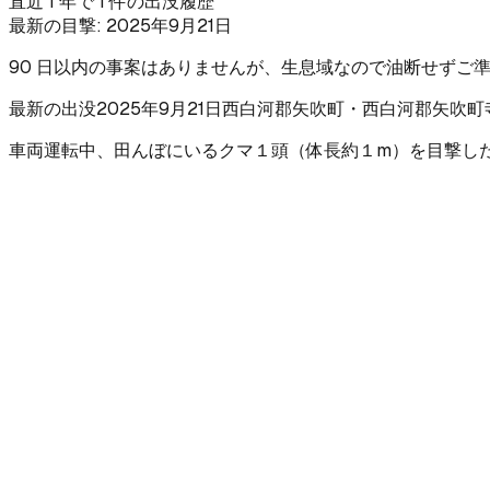
直近 1 年で 1 件の出没履歴
最新の目撃:
2025年9月21日
90 日以内の事案はありませんが、生息域なので油断せずご
最新の出没
2025年9月21日
西白河郡矢吹町
・西白河郡矢吹町
車両運転中、田んぼにいるクマ１頭（体長約１m）を目撃し