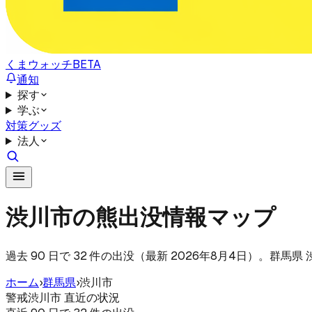
くまウォッチ
BETA
通知
探す
学ぶ
対策グッズ
法人
渋川市の熊出没情報マップ
過去 90 日で 32 件の出没（最新 2026年8月4日）。群
ホーム
›
群馬県
›
渋川市
警戒
渋川市 直近の状況