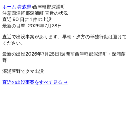
ホーム
›
青森県
›
西津軽郡深浦町
注意
西津軽郡深浦町 直近の状況
直近 90 日に 1 件の出没
最新の目撃:
2026年7月28日
直近で出没事案があります。早朝・夕方の単独行動は避けて
ください。
最新の出没
2026年7月28日
1週間前
西津軽郡深浦町
・深浦蓙
野
深浦蓙野でクマ出没
直近の出没事案をすべて見る →