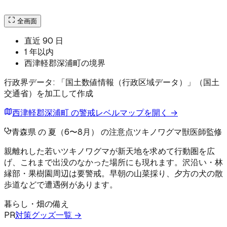
全画面
直近 90 日
1 年以内
西津軽郡深浦町の境界
行政界データ: 「国土数値情報（行政区域データ）」（国土
交通省）を加工して作成
西津軽郡深浦町 の警戒レベルマップを開く →
青森県 の 夏（6〜8月） の注意点
ツキノワグマ
獣医師監修
親離れした若いツキノワグマが新天地を求めて行動圏を広
げ、これまで出没のなかった場所にも現れます。沢沿い・林
縁部・果樹園周辺は要警戒。早朝の山菜採り、夕方の犬の散
歩道などで遭遇例があります。
暮らし・畑の備え
PR
対策グッズ一覧 →