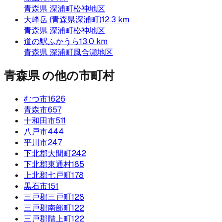
青森県
深浦町松神地区
大峰岳 (青森県深浦町)
12.3
km
青森県
深浦町松神地区
道の駅ふかうら
13.0
km
青森県
深浦町風合瀬地区
青森県
の他の市町村
むつ市
1626
青森市
657
十和田市
511
八戸市
444
平川市
247
下北郡大間町
242
下北郡東通村
185
上北郡七戸町
178
黒石市
151
三戸郡三戸町
128
三戸郡南部町
122
三戸郡階上町
122