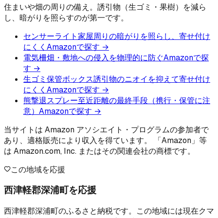
住まいや畑の周りの備え。誘引物（生ゴミ・果樹）を減ら
し、暗がりを照らすのが第一です。
センサーライト
家屋周りの暗がりを照らし、寄せ付け
にくく
Amazonで探す →
電気柵
畑・敷地への侵入を物理的に防ぐ
Amazonで探
す →
生ゴミ保管ボックス
誘引物のニオイを抑えて寄せ付け
にくく
Amazonで探す →
熊撃退スプレー
至近距離の最終手段（携行・保管に注
意）
Amazonで探す →
当サイトは Amazon アソシエイト・プログラムの参加者で
あり、適格販売により収入を得ています。 「Amazon」等
は Amazon.com, Inc. またはその関連会社の商標です。
この地域を応援
西津軽郡深浦町を応援
西津軽郡深浦町のふるさと納税です。この地域には現在クマ