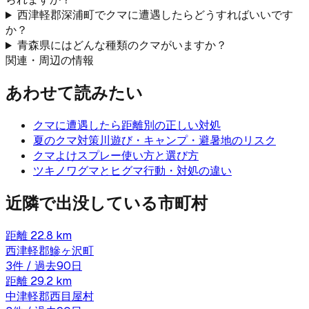
西津軽郡深浦町でクマに遭遇したらどうすればいいです
か？
青森県にはどんな種類のクマがいますか？
関連・周辺の情報
あわせて読みたい
クマに遭遇したら
距離別の正しい対処
夏のクマ対策
川遊び・キャンプ・避暑地のリスク
クマよけスプレー
使い方と選び方
ツキノワグマとヒグマ
行動・対処の違い
近隣で出没している市町村
距離
22.8
km
西津軽郡鰺ヶ沢町
3
件 / 過去90日
距離
29.2
km
中津軽郡西目屋村