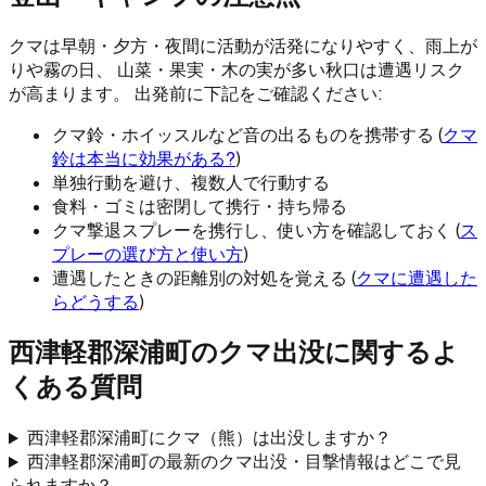
クマは早朝・夕方・夜間に活動が活発になりやすく、雨上が
りや霧の日、 山菜・果実・木の実が多い秋口は遭遇リスク
が高まります。 出発前に下記をご確認ください:
クマ鈴・ホイッスルなど音の出るものを携帯する (
クマ
鈴は本当に効果がある?
)
単独行動を避け、複数人で行動する
食料・ゴミは密閉して携行・持ち帰る
クマ撃退スプレーを携行し、使い方を確認しておく (
ス
プレーの選び方と使い方
)
遭遇したときの距離別の対処を覚える (
クマに遭遇した
らどうする
)
西津軽郡深浦町
のクマ出没に関するよ
くある質問
西津軽郡深浦町にクマ（熊）は出没しますか？
西津軽郡深浦町の最新のクマ出没・目撃情報はどこで見
られますか？