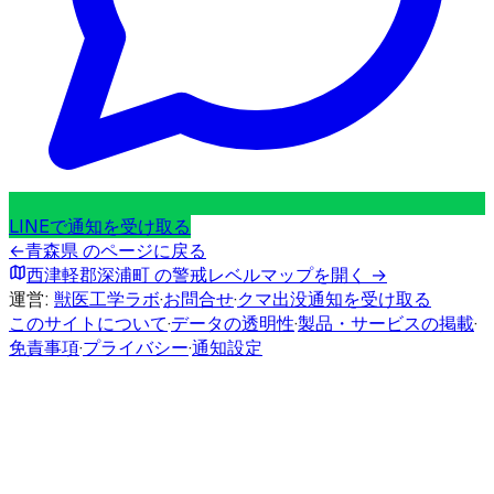
LINEで通知を受け取る
←
青森県
のページに戻る
西津軽郡深浦町
の警戒レベルマップを開く →
運営:
獣医工学ラボ
·
お問合せ
·
クマ出没通知を受け取る
このサイトについて
·
データの透明性
·
製品・サービスの掲載
·
免責事項
·
プライバシー
·
通知設定