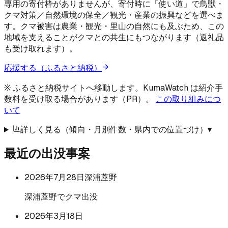
専用の寄付枠がありませんが、寄付時に「使い道」で鳥獣・
クマ対策／自然環境の保全／観光・産業の振興などを選べま
す。クマ被害は農業・観光・里山の自然にも及ぶため、この
地域を支えることがクマとの共生にもつながります（返礼品
も受け取れます）。
応援する（ふるさと納税）
※ ふるさと納税サイトへ移動します。KumaWatch は紹介手
数料を受け取る場合があります（PR）。
この取り組みにつ
いて
詳しく見る（傾向・月別件数・県内での位置づけ）
▾
最近の出没事案
2026年7月28日
深浦蓙野
深浦蓙野でクマ出没
2026年3月18日