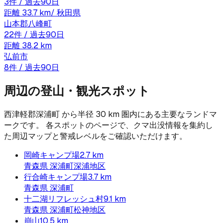
3
件 / 過去90日
距離
33.7
km
/
秋田県
山本郡八峰町
22
件 / 過去90日
距離
38.2
km
弘前市
8
件 / 過去90日
周辺の登山・観光スポット
西津軽郡深浦町
から半径
30
km 圏内にある主要なランドマ
ークです。 各スポットのページで、クマ出没情報を集約し
た周辺マップと警戒レベルをご確認いただけます。
岡崎キャンプ場
2.7
km
青森県
深浦町深浦地区
行合崎キャンプ場
3.7
km
青森県
深浦町
十二湖リフレッシュ村
9.1
km
青森県
深浦町松神地区
崩山
10.5
km