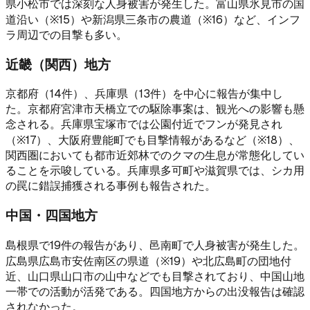
県小松市では深刻な人身被害が発生した。富山県氷見市の国
道沿い（※15）や新潟県三条市の農道（※16）など、インフ
ラ周辺での目撃も多い。
近畿（関西）地方
京都府（14件）、兵庫県（13件）を中心に報告が集中し
た。京都府宮津市天橋立での駆除事案は、観光への影響も懸
念される。兵庫県宝塚市では公園付近でフンが発見され
（※17）、大阪府豊能町でも目撃情報があるなど（※18）、
関西圏においても都市近郊林でのクマの生息が常態化してい
ることを示唆している。兵庫県多可町や滋賀県では、シカ用
の罠に錯誤捕獲される事例も報告された。
中国・四国地方
島根県で19件の報告があり、邑南町で人身被害が発生した。
広島県広島市安佐南区の県道（※19）や北広島町の団地付
近、山口県山口市の山中などでも目撃されており、中国山地
一帯での活動が活発である。四国地方からの出没報告は確認
されなかった。