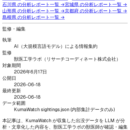
石川県
の分析レポート一覧 →
宮城県
の分析レポート一覧 →
山形県
の分析レポート一覧 →
京都府
の分析レポート一覧 →
島根県
の分析レポート一覧 →
監修・編集
執筆
AI（大規模言語モデル）による情報集約
監修
獣医工学ラボ（リサーチコーディネート株式会社）
対象期間
2026年6月17日
公開日
2026-06-18
最終更新
2026-06-18
データ範囲
KumaWatch sightings.json (内部集計データのみ)
本記事は、KumaWatch が収集した出没データを LLM が分
析・文章化した内容を、獣医工学ラボの獣医師が確認・編集