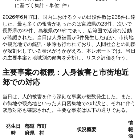
に基づく集計・単位: 件）
2026年6月17日、国内におけるクマの出没件数は238件に達
した。最も多くの報告があったのは宮城県の23件、次いで
長野県の22件、島根県の19件であり、広範囲で活発な活動
が確認された。当日は人身被害が3件発生したほか、市街地
や観光地での銃猟・駆除も行われており、人間社会との軋轢
が深刻化している状況がうかがえる。本レポートでは、当日
の主要事案と地域別の傾向を分析し、リスク評価を行う。
主要事案の概観：人身被害と市街地近
郊での対応
当日は、人的被害を伴う深刻な事案が複数発生した。また、
市街地や観光地といった人口密集地での出没と、それに伴う
緊急対応も確認された。主要な事案は以下の通りである。
情
発生日
都道
市町
状況概要
報
時
府県
村
源