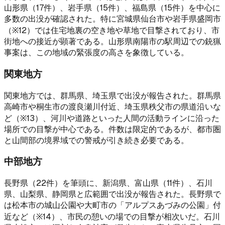
山形県（17件）、岩手県（15件）、福島県（15件）を中心に
多数の出没が確認された。特に宮城県仙台市や岩手県盛岡市
（※12）では住宅地裏の空き地や草地で目撃されており、市
街地への接近が顕著である。山形県南陽市の駅周辺での銃猟
事案は、この地域の緊張度の高さを象徴している。
関東地方
関東地方では、群馬県、埼玉県で出没が報告された。群馬県
高崎市や桐生市の渡良瀬川付近、埼玉県秩父市の県道沿いな
ど（※13）、河川や道路といった人間の活動ラインに沿った
場所での目撃が中心である。件数は限定的であるが、都市圏
と山間部の境界域での警戒が引き続き必要である。
中部地方
長野県（22件）を筆頭に、新潟県、富山県（11件）、石川
県、山梨県、静岡県と広範囲で出没が報告された。長野県で
は松本市の城山公園や大町市の「アルプスあづみの公園」付
近など（※14）、市民の憩いの場での目撃が相次いだ。石川