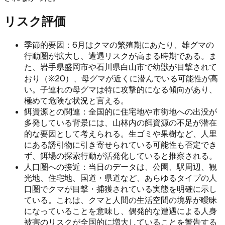
リスク評価
季節的要因：6月はクマの繁殖期にあたり、雄グマの
行動圏が拡大し、遭遇リスクが高まる時期である。ま
た、岩手県盛岡市や石川県白山市で幼獣が目撃されて
おり（※20）、母グマが近くに潜んでいる可能性が高
い。子連れの母グマは特に攻撃的になる傾向があり、
極めて危険な状況と言える。
餌資源との関連：全国的に住宅地や市街地への出没が
多発している背景には、山林内の餌資源の不足が潜在
的な要因として考えられる。生ゴミや果樹など、人里
にある誘引物に引き寄せられている可能性も否定でき
ず、餌場の探索行動が活発化していると推察される。
人口圏への接近：当日のデータは、公園、駅周辺、観
光地、住宅地、国道・県道など、あらゆるタイプの人
口圏でクマが目撃・捕獲されている実態を明確に示し
ている。これは、クマと人間の生活空間の境界が曖昧
になっていることを意味し、偶発的な遭遇による人身
被害のリスクが全国的に増大していることを警告する