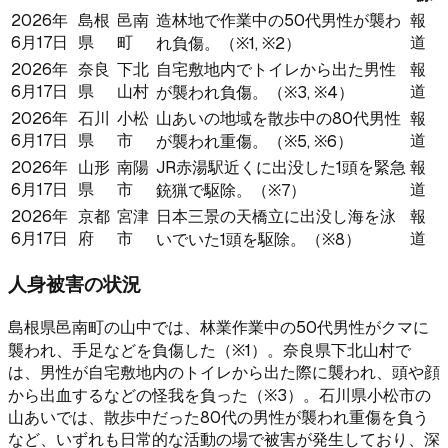
2026年
島根
邑南
造林地で作業中の50代男性が襲わ
報
6月17日
県
町
道
れ負傷。（※1, ※2）
2026年
奈良
下北
自宅敷地内でトイレから出た男性
報
6月17日
県
山村
道
が襲われ負傷。（※3, ※4）
2026年
石川
小松
山あいの地域を散歩中の80代男性
報
6月17日
県
市
道
が襲われ重傷。（※5, ※6）
2026年
山形
南陽
JR赤湯駅近くに出没した1頭を緊急
報
6月17日
県
市
道
銃猟で駆除。（※7）
2026年
京都
宮津
日本三景の天橋立に出没し海を泳
報
6月17日
府
市
道
いでいた1頭を駆除。（※8）
人身被害の状況
島根県邑南町の山中では、林業作業中の50代男性がクマに
襲われ、手足などを負傷した（※1）。奈良県下北山村で
は、男性が自宅敷地内のトイレから出た際に襲われ、頭や顔
から出血するなどの怪我を負った（※3）。石川県小松市の
山あいでは、散歩中だった80代の男性が襲われ重傷を負う
など、いずれも日常的な活動の場で被害が発生しており、深