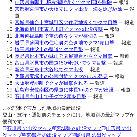
山形県南陽市 JR赤湯駅近くでクマ1頭を駆除
—
報道
京都府宮津市の天橋立にクマ出没、海を泳ぎ駆除
—
報
道
宮城県仙台市宮城野区の住宅地近くでクマ目撃
—
報道
北海道旭川市東旭川町でクマの出没痕跡
—
報道
北海道福島町で車の前をクマが横切る
—
報道
岩手県盛岡市の住宅裏の空き地でクマ1頭目撃
—
報道
埼玉県秩父市の県道でクマ目撃
—
報道
長野県松本市の城山公園展望台からクマ目撃
—
報道
富山県氷見市の国道160号沿いでクマ目撃
—
報道
新潟県三条市大谷地でクマ出没
—
報道
兵庫県宝塚市の公園付近でクマのふん発見
—
報道
大阪府豊能町でクマが目撃される
—
報道
広島市安佐南区の県道に体長1mのクマが出没
—
報道
石川県白山市で子グマ2頭を目撃
—
報道
この記事で言及した地域の最新出没
登山・旅行・通勤前のチェックには、地域別の最新マップが
便利です。
石川県
の出没マップ
宮城県
の出没マップ
山形県
の出
没マップ
京都府
の出没マップ
島根県
の出没マップ