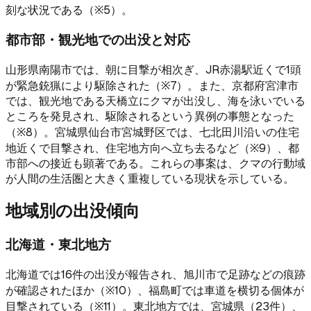
刻な状況である（※5）。
都市部・観光地での出没と対応
山形県南陽市では、朝に目撃が相次ぎ、JR赤湯駅近くで1頭
が緊急銃猟により駆除された（※7）。また、京都府宮津市
では、観光地である天橋立にクマが出没し、海を泳いでいる
ところを発見され、駆除されるという異例の事態となった
（※8）。宮城県仙台市宮城野区では、七北田川沿いの住宅
地近くで目撃され、住宅地方向へ立ち去るなど（※9）、都
市部への接近も顕著である。これらの事案は、クマの行動域
が人間の生活圏と大きく重複している現状を示している。
地域別の出没傾向
北海道・東北地方
北海道では16件の出没が報告され、旭川市で足跡などの痕跡
が確認されたほか（※10）、福島町では車道を横切る個体が
目撃されている（※11）。東北地方では、宮城県（23件）、