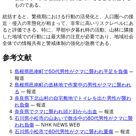
ものである。
総括すると、繁殖期における行動の活発化と、人口圏への接
近・侵入の常態化が相まって、非常に高いリスクレベルにあ
ると評価できる。特に、早朝や夕暮れ時の活動、山林に隣接
した地域での行動には最大限の注意が必要であり、地域社会
全体での情報共有と警戒体制の強化が急務である。
参考文献
島根県邑南町で50代男性がクマに襲われ手足を負傷
—
報道
島根県邑南町の造林地で作業中の男性がクマに襲われ
る
—
報道
奈良県下北山村の自宅敷地でトイレを出た男性が襲わ
れ負傷
—
報道
奈良県でクマに襲われ頭と顔から出血
—
報道
石川県小松市の山あいで散歩中の80代男性がクマに襲
われ負傷
—
NHK NEWS WEB
石川県小松市で80代男性がクマに襲われ重傷
—
報道