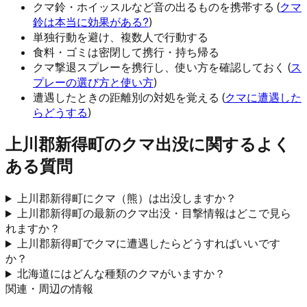
クマ鈴・ホイッスルなど音の出るものを携帯する (
クマ
鈴は本当に効果がある?
)
単独行動を避け、複数人で行動する
食料・ゴミは密閉して携行・持ち帰る
クマ撃退スプレーを携行し、使い方を確認しておく (
ス
プレーの選び方と使い方
)
遭遇したときの距離別の対処を覚える (
クマに遭遇した
らどうする
)
上川郡新得町
のクマ出没に関するよく
ある質問
上川郡新得町にクマ（熊）は出没しますか？
上川郡新得町の最新のクマ出没・目撃情報はどこで見ら
れますか？
上川郡新得町でクマに遭遇したらどうすればいいです
か？
北海道にはどんな種類のクマがいますか？
関連・周辺の情報