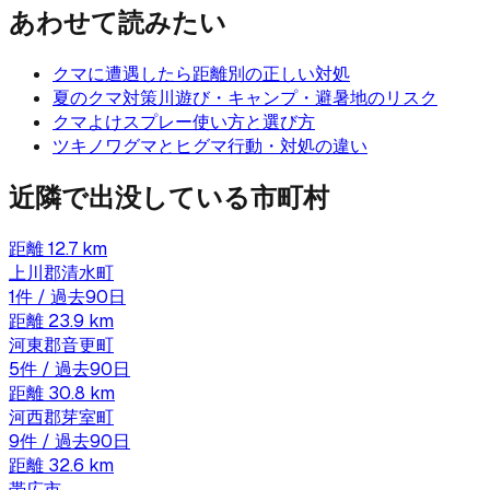
あわせて読みたい
クマに遭遇したら
距離別の正しい対処
夏のクマ対策
川遊び・キャンプ・避暑地のリスク
クマよけスプレー
使い方と選び方
ツキノワグマとヒグマ
行動・対処の違い
近隣で出没している市町村
距離
12.7
km
上川郡清水町
1
件 / 過去90日
距離
23.9
km
河東郡音更町
5
件 / 過去90日
距離
30.8
km
河西郡芽室町
9
件 / 過去90日
距離
32.6
km
帯広市