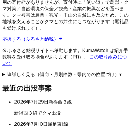
用の寄付枠がありませんが、寄付時に「使い道」で鳥獣・ク
マ対策／自然環境の保全／観光・産業の振興などを選べま
す。クマ被害は農業・観光・里山の自然にも及ぶため、この
地域を支えることがクマとの共生にもつながります（返礼品
も受け取れます）。
応援する（ふるさと納税）
※ ふるさと納税サイトへ移動します。KumaWatch は紹介手
数料を受け取る場合があります（PR）。
この取り組みにつ
いて
詳しく見る（傾向・月別件数・県内での位置づけ）
▾
最近の出没事案
2026年7月29日
新得西３線
新得西３線でクマ出没
2026年7月10日
屈足東1線