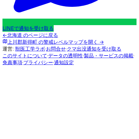
LINEで通知を受け取る
←
北海道
のページに戻る
上川郡新得町
の警戒レベルマップを開く →
運営:
獣医工学ラボ
·
お問合せ
·
クマ出没通知を受け取る
このサイトについて
·
データの透明性
·
製品・サービスの掲載
·
免責事項
·
プライバシー
·
通知設定