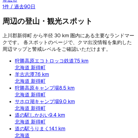
1
件 / 過去90日
周辺の登山・観光スポット
上川郡新得町
から半径
30
km 圏内にある主要なランドマー
クです。 各スポットのページで、クマ出没情報を集約した
周辺マップと警戒レベルをご確認いただけます。
狩勝高原エコトロッコ鉄道
7.5
km
北海道
新得町
羊古志潭
7.6
km
北海道
新得町
狩勝高原キャンプ場
8.5
km
北海道
新得町
サホロ湖キャンプ場
9.0
km
北海道
新得町
道の駅しかおい
9.4
km
北海道
新得町
道の駅うりまく
14.1
km
北海道