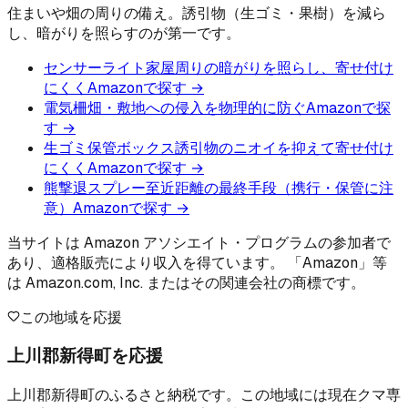
住まいや畑の周りの備え。誘引物（生ゴミ・果樹）を減ら
し、暗がりを照らすのが第一です。
センサーライト
家屋周りの暗がりを照らし、寄せ付け
にくく
Amazonで探す →
電気柵
畑・敷地への侵入を物理的に防ぐ
Amazonで探
す →
生ゴミ保管ボックス
誘引物のニオイを抑えて寄せ付け
にくく
Amazonで探す →
熊撃退スプレー
至近距離の最終手段（携行・保管に注
意）
Amazonで探す →
当サイトは Amazon アソシエイト・プログラムの参加者で
あり、適格販売により収入を得ています。 「Amazon」等
は Amazon.com, Inc. またはその関連会社の商標です。
この地域を応援
上川郡新得町を応援
上川郡新得町のふるさと納税です。この地域には現在クマ専