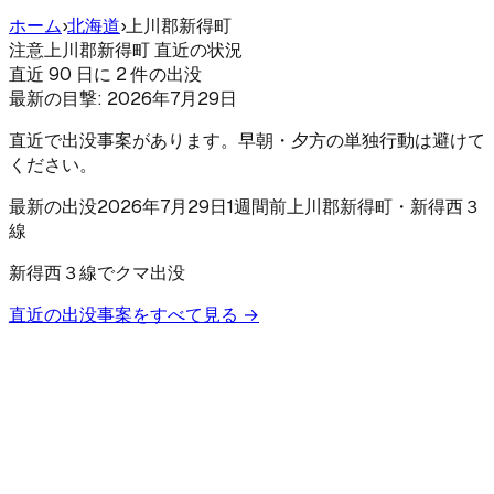
ホーム
›
北海道
›
上川郡新得町
注意
上川郡新得町 直近の状況
直近 90 日に 2 件の出没
最新の目撃:
2026年7月29日
直近で出没事案があります。早朝・夕方の単独行動は避けて
ください。
最新の出没
2026年7月29日
1週間前
上川郡新得町
・新得西３
線
新得西３線でクマ出没
直近の出没事案をすべて見る →