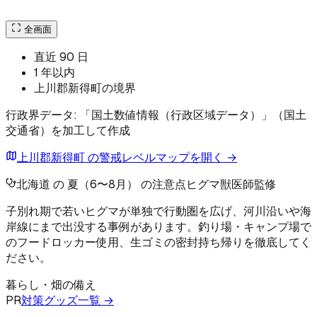
全画面
直近 90 日
1 年以内
上川郡新得町の境界
行政界データ: 「国土数値情報（行政区域データ）」（国土
交通省）を加工して作成
上川郡新得町 の警戒レベルマップを開く →
北海道 の 夏（6〜8月） の注意点
ヒグマ
獣医師監修
子別れ期で若いヒグマが単独で行動圏を広げ、河川沿いや海
岸線にまで出没する事例があります。釣り場・キャンプ場で
のフードロッカー使用、生ゴミの密封持ち帰りを徹底してく
ださい。
暮らし・畑の備え
PR
対策グッズ一覧 →