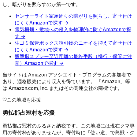
し、暗がりを照らすのが第一です。
センサーライト
家屋周りの暗がりを照らし、寄せ付け
にくく
Amazonで探す →
電気柵
畑・敷地への侵入を物理的に防ぐ
Amazonで探
す →
生ゴミ保管ボックス
誘引物のニオイを抑えて寄せ付け
にくく
Amazonで探す →
熊撃退スプレー
至近距離の最終手段（携行・保管に注
意）
Amazonで探す →
当サイトは Amazon アソシエイト・プログラムの参加者で
あり、適格販売により収入を得ています。 「Amazon」等
は Amazon.com, Inc. またはその関連会社の商標です。
この地域を応援
勇払郡占冠村を応援
勇払郡占冠村のふるさと納税です。この地域には現在クマ専
用の寄付枠がありませんが、寄付時に「使い道」で鳥獣・ク