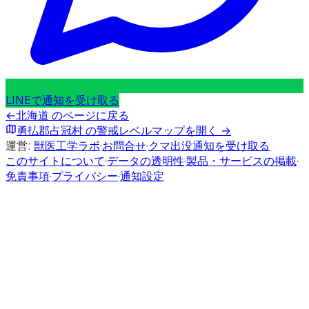
LINEで通知を受け取る
←
北海道
のページに戻る
勇払郡占冠村
の警戒レベルマップを開く →
運営:
獣医工学ラボ
·
お問合せ
·
クマ出没通知を受け取る
このサイトについて
·
データの透明性
·
製品・サービスの掲載
·
免責事項
·
プライバシー
·
通知設定