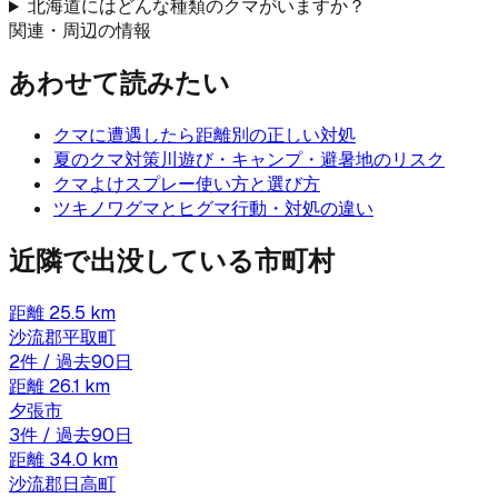
北海道にはどんな種類のクマがいますか？
関連・周辺の情報
あわせて読みたい
クマに遭遇したら
距離別の正しい対処
夏のクマ対策
川遊び・キャンプ・避暑地のリスク
クマよけスプレー
使い方と選び方
ツキノワグマとヒグマ
行動・対処の違い
近隣で出没している市町村
距離
25.5
km
沙流郡平取町
2
件 / 過去90日
距離
26.1
km
夕張市
3
件 / 過去90日
距離
34.0
km
沙流郡日高町