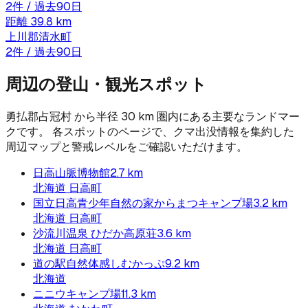
2
件 / 過去90日
距離
39.8
km
上川郡清水町
2
件 / 過去90日
周辺の登山・観光スポット
勇払郡占冠村
から半径
30
km 圏内にある主要なランドマー
クです。 各スポットのページで、クマ出没情報を集約した
周辺マップと警戒レベルをご確認いただけます。
日高山脈博物館
2.7
km
北海道
日高町
国立日高青少年自然の家からまつキャンプ場
3.2
km
北海道
日高町
沙流川温泉 ひだか高原荘
3.6
km
北海道
日高町
道の駅自然体感しむかっぷ
9.2
km
北海道
ニニウキャンプ場
11.3
km