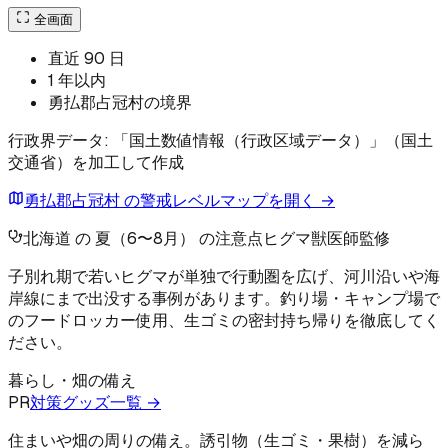
全画面
直近 90 日
1 年以内
勇払郡占冠村の境界
行政界データ: 「国土数値情報（行政区域データ）」（国土
交通省）を加工して作成
勇払郡占冠村 の警戒レベルマップを開く →
北海道 の 夏（6〜8月） の注意点
ヒグマ
獣医師監修
子別れ期で若いヒグマが単独で行動圏を広げ、河川沿いや海
岸線にまで出没する事例があります。釣り場・キャンプ場で
のフードロッカー使用、生ゴミの密封持ち帰りを徹底してく
ださい。
暮らし・畑の備え
PR
対策グッズ一覧 →
住まいや畑の周りの備え。誘引物（生ゴミ・果樹）を減ら