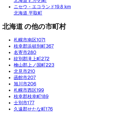
北海道
むかわ町
ニセウ・エコランド
19.8
km
北海道
平取町
北海道
の他の市町村
札幌市南区
1071
枝幸郡浜頓別町
367
名寄市
280
紋別郡滝上町
272
檜山郡上ノ国町
223
北見市
210
函館市
207
旭川市
206
札幌市西区
199
枝幸郡枝幸町
189
士別市
177
久遠郡せたな町
176