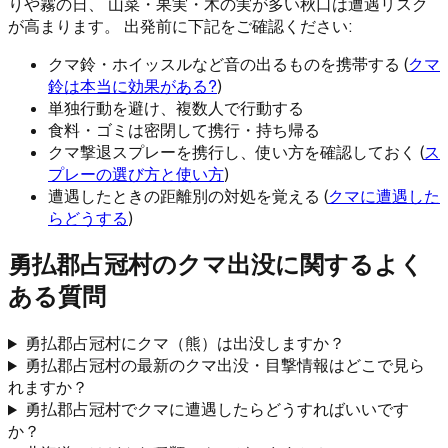
りや霧の日、 山菜・果実・木の実が多い秋口は遭遇リスク
が高まります。 出発前に下記をご確認ください:
クマ鈴・ホイッスルなど音の出るものを携帯する (
クマ
鈴は本当に効果がある?
)
単独行動を避け、複数人で行動する
食料・ゴミは密閉して携行・持ち帰る
クマ撃退スプレーを携行し、使い方を確認しておく (
ス
プレーの選び方と使い方
)
遭遇したときの距離別の対処を覚える (
クマに遭遇した
らどうする
)
勇払郡占冠村
のクマ出没に関するよく
ある質問
勇払郡占冠村にクマ（熊）は出没しますか？
勇払郡占冠村の最新のクマ出没・目撃情報はどこで見ら
れますか？
勇払郡占冠村でクマに遭遇したらどうすればいいです
か？