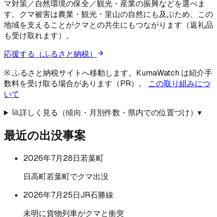
マ対策／自然環境の保全／観光・産業の振興などを選べま
す。クマ被害は農業・観光・里山の自然にも及ぶため、この
地域を支えることがクマとの共生にもつながります（返礼品
も受け取れます）。
応援する（ふるさと納税）
※ ふるさと納税サイトへ移動します。KumaWatch は紹介手
数料を受け取る場合があります（PR）。
この取り組みにつ
いて
詳しく見る（傾向・月別件数・県内での位置づけ）
▾
最近の出没事案
2026年7月28日
若葉町
日高町若葉町でクマ出没
2026年7月25日
JR石勝線
未明に貨物列車がクマと衝突