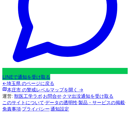
LINEで通知を受け取る
←
埼玉県
のページに戻る
本庄市
の警戒レベルマップを開く →
運営:
獣医工学ラボ
·
お問合せ
·
クマ出没通知を受け取る
このサイトについて
·
データの透明性
·
製品・サービスの掲載
·
免責事項
·
プライバシー
·
通知設定