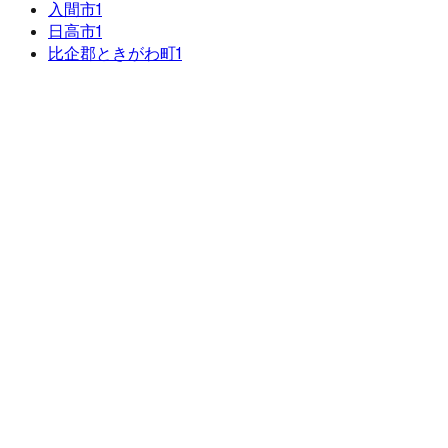
入間市
1
日高市
1
比企郡ときがわ町
1