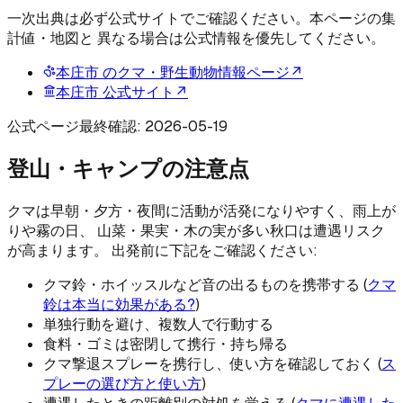
一次出典は必ず公式サイトでご確認ください。本ページの集
計値・地図と 異なる場合は公式情報を優先してください。
本庄市
のクマ・野生動物情報ページ
↗
本庄市
公式サイト
↗
公式ページ最終確認:
2026-05-19
登山・キャンプの注意点
クマは早朝・夕方・夜間に活動が活発になりやすく、雨上が
りや霧の日、 山菜・果実・木の実が多い秋口は遭遇リスク
が高まります。 出発前に下記をご確認ください:
クマ鈴・ホイッスルなど音の出るものを携帯する (
クマ
鈴は本当に効果がある?
)
単独行動を避け、複数人で行動する
食料・ゴミは密閉して携行・持ち帰る
クマ撃退スプレーを携行し、使い方を確認しておく (
ス
プレーの選び方と使い方
)