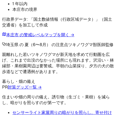
1 年以内
本庄市の境界
行政界データ: 「国土数値情報（行政区域データ）」（国土
交通省）を加工して作成
本庄市 の警戒レベルマップを開く →
埼玉県 の 夏（6〜8月） の注意点
ツキノワグマ
獣医師監修
親離れした若いツキノワグマが新天地を求めて行動圏を広
げ、これまで出没のなかった場所にも現れます。沢沿い・林
縁部・果樹園周辺は要警戒。早朝の山菜採り、夕方の犬の散
歩道などで遭遇例があります。
暮らし・畑の備え
PR
対策グッズ一覧 →
住まいや畑の周りの備え。誘引物（生ゴミ・果樹）を減ら
し、暗がりを照らすのが第一です。
センサーライト
家屋周りの暗がりを照らし、寄せ付け