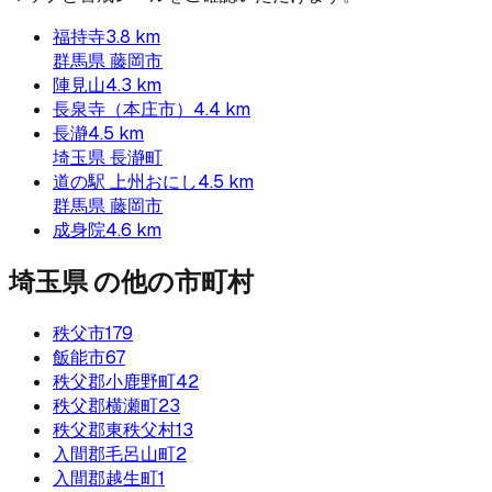
福持寺
3.8
km
群馬県
藤岡市
陣見山
4.3
km
長泉寺（本庄市）
4.4
km
長瀞
4.5
km
埼玉県
長瀞町
道の駅 上州おにし
4.5
km
群馬県
藤岡市
成身院
4.6
km
埼玉県
の他の市町村
秩父市
179
飯能市
67
秩父郡小鹿野町
42
秩父郡横瀬町
23
秩父郡東秩父村
13
入間郡毛呂山町
2
入間郡越生町
1