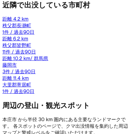
近隣で出没している市町村
距離
4.2
km
秩父郡長瀞町
1
件 / 過去90日
距離
6.2
km
秩父郡皆野町
11
件 / 過去90日
距離
10.2
km
/
群馬県
藤岡市
3
件 / 過去90日
距離
11.4
km
大里郡寄居町
1
件 / 過去90日
周辺の登山・観光スポット
本庄市
から半径
30
km 圏内にある主要なランドマークで
す。 各スポットのページで、クマ出没情報を集約した周辺
マップと警戒レベルをご確認いただけます。