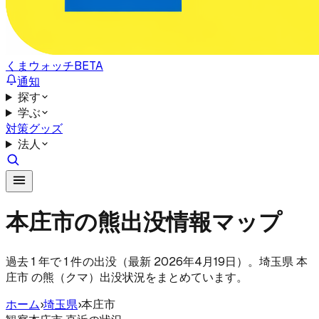
くまウォッチ
BETA
通知
探す
学ぶ
対策グッズ
法人
本庄市の熊出没情報マップ
過去 1 年で 1 件の出没（最新 2026年4月19日）。埼玉県 本
庄市 の熊（クマ）出没状況をまとめています。
ホーム
›
埼玉県
›
本庄市