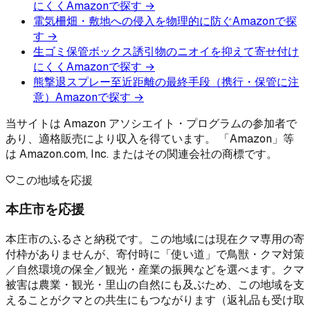
にくく
Amazonで探す →
電気柵
畑・敷地への侵入を物理的に防ぐ
Amazonで探
す →
生ゴミ保管ボックス
誘引物のニオイを抑えて寄せ付け
にくく
Amazonで探す →
熊撃退スプレー
至近距離の最終手段（携行・保管に注
意）
Amazonで探す →
当サイトは Amazon アソシエイト・プログラムの参加者で
あり、適格販売により収入を得ています。 「Amazon」等
は Amazon.com, Inc. またはその関連会社の商標です。
この地域を応援
本庄市を応援
本庄市のふるさと納税です。この地域には現在クマ専用の寄
付枠がありませんが、寄付時に「使い道」で鳥獣・クマ対策
／自然環境の保全／観光・産業の振興などを選べます。クマ
被害は農業・観光・里山の自然にも及ぶため、この地域を支
えることがクマとの共生にもつながります（返礼品も受け取