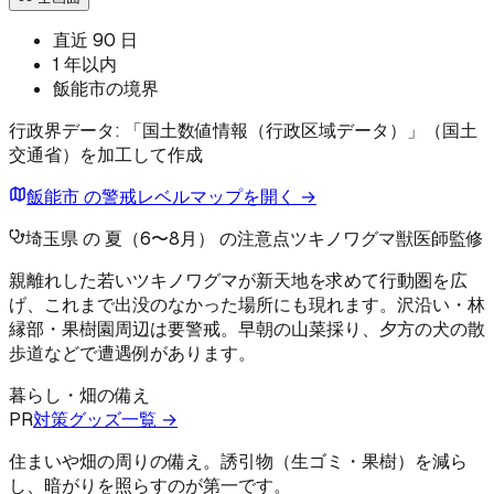
直近 90 日
1 年以内
飯能市の境界
行政界データ: 「国土数値情報（行政区域データ）」（国土
交通省）を加工して作成
飯能市 の警戒レベルマップを開く →
埼玉県 の 夏（6〜8月） の注意点
ツキノワグマ
獣医師監修
親離れした若いツキノワグマが新天地を求めて行動圏を広
げ、これまで出没のなかった場所にも現れます。沢沿い・林
縁部・果樹園周辺は要警戒。早朝の山菜採り、夕方の犬の散
歩道などで遭遇例があります。
暮らし・畑の備え
PR
対策グッズ一覧 →
住まいや畑の周りの備え。誘引物（生ゴミ・果樹）を減ら
し、暗がりを照らすのが第一です。