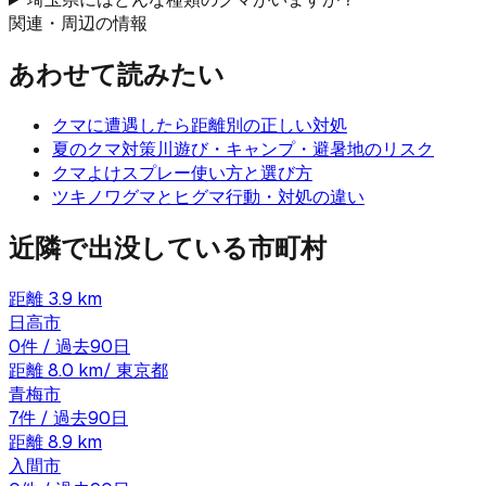
関連・周辺の情報
あわせて読みたい
クマに遭遇したら
距離別の正しい対処
夏のクマ対策
川遊び・キャンプ・避暑地のリスク
クマよけスプレー
使い方と選び方
ツキノワグマとヒグマ
行動・対処の違い
近隣で出没している市町村
距離
3.9
km
日高市
0
件 / 過去90日
距離
8.0
km
/
東京都
青梅市
7
件 / 過去90日
距離
8.9
km
入間市