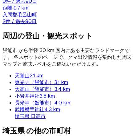
0
件 / 過去90日
距離
9.7
km
入間郡毛呂山町
2
件 / 過去90日
周辺の登山・観光スポット
飯能市
から半径
30
km 圏内にある主要なランドマークで
す。 各スポットのページで、クマ出没情報を集約した周辺
マップと警戒レベルをご確認いただけます。
天覚山
2.1
km
東光寺（飯能市）
3.1
km
大高山（飯能市）
3.4
km
小岩井神社
3.5
km
長光寺（飯能市）
4.0
km
武幡横手神社
4.3
km
埼玉県
日高市
埼玉県
の他の市町村