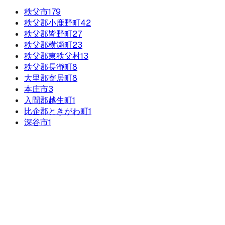
秩父市
179
秩父郡小鹿野町
42
秩父郡皆野町
27
秩父郡横瀬町
23
秩父郡東秩父村
13
秩父郡長瀞町
8
大里郡寄居町
8
本庄市
3
入間郡越生町
1
比企郡ときがわ町
1
深谷市
1