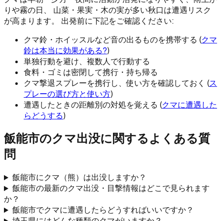
りや霧の日、 山菜・果実・木の実が多い秋口は遭遇リスク
が高まります。 出発前に下記をご確認ください:
クマ鈴・ホイッスルなど音の出るものを携帯する (
クマ
鈴は本当に効果がある?
)
単独行動を避け、複数人で行動する
食料・ゴミは密閉して携行・持ち帰る
クマ撃退スプレーを携行し、使い方を確認しておく (
ス
プレーの選び方と使い方
)
遭遇したときの距離別の対処を覚える (
クマに遭遇した
らどうする
)
飯能市
のクマ出没に関するよくある質
問
飯能市にクマ（熊）は出没しますか？
飯能市の最新のクマ出没・目撃情報はどこで見られます
か？
飯能市でクマに遭遇したらどうすればいいですか？
埼玉県にはどんな種類のクマがいますか？