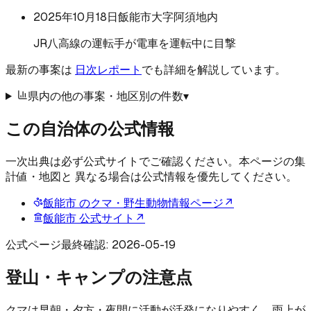
2025年10月18日
飯能市大字阿須地内
JR八高線の運転手が電車を運転中に目撃
最新の事案は
日次レポート
でも詳細を解説しています。
県内の他の事案・地区別の件数
▾
この自治体の公式情報
一次出典は必ず公式サイトでご確認ください。本ページの集
計値・地図と 異なる場合は公式情報を優先してください。
飯能市
のクマ・野生動物情報ページ
↗
飯能市
公式サイト
↗
公式ページ最終確認:
2026-05-19
登山・キャンプの注意点
クマは早朝・夕方・夜間に活動が活発になりやすく、雨上が