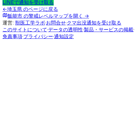
LINEで通知を受け取る
←
埼玉県
のページに戻る
飯能市
の警戒レベルマップを開く →
運営:
獣医工学ラボ
·
お問合せ
·
クマ出没通知を受け取る
このサイトについて
·
データの透明性
·
製品・サービスの掲載
·
免責事項
·
プライバシー
·
通知設定