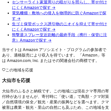
センサーライト
家屋周りの暗がりを照らし、寄せ付け
にくく
Amazonで探す →
電気柵
畑・敷地への侵入を物理的に防ぐ
Amazonで探
す →
生ゴミ保管ボックス
誘引物のニオイを抑えて寄せ付け
にくく
Amazonで探す →
熊撃退スプレー
至近距離の最終手段（携行・保管に注
意）
Amazonで探す →
当サイトは Amazon アソシエイト・プログラムの参加者で
あり、適格販売により収入を得ています。 「Amazon」等
は Amazon.com, Inc. またはその関連会社の商標です。
この地域を応援
大仙市を応援
大仙市のふるさと納税です。この地域には現在クマ専用の寄
付枠がありませんが、寄付時に「使い道」で鳥獣・クマ対策
／自然環境の保全／観光・産業の振興などを選べます。クマ
被害は農業・観光・里山の自然にも及ぶため、この地域を支