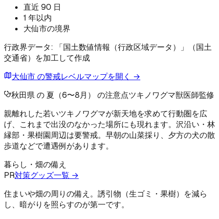
直近 90 日
1 年以内
大仙市の境界
行政界データ: 「国土数値情報（行政区域データ）」（国土
交通省）を加工して作成
大仙市 の警戒レベルマップを開く →
秋田県 の 夏（6〜8月） の注意点
ツキノワグマ
獣医師監修
親離れした若いツキノワグマが新天地を求めて行動圏を広
げ、これまで出没のなかった場所にも現れます。沢沿い・林
縁部・果樹園周辺は要警戒。早朝の山菜採り、夕方の犬の散
歩道などで遭遇例があります。
暮らし・畑の備え
PR
対策グッズ一覧 →
住まいや畑の周りの備え。誘引物（生ゴミ・果樹）を減ら
し、暗がりを照らすのが第一です。