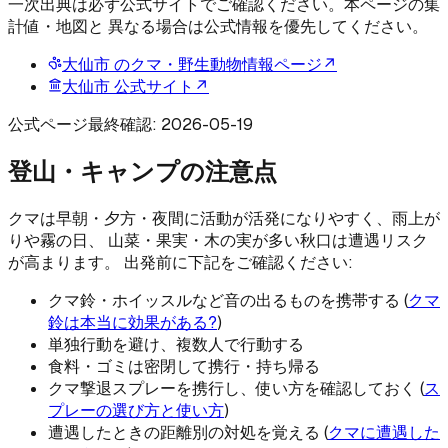
一次出典は必ず公式サイトでご確認ください。本ページの集
計値・地図と 異なる場合は公式情報を優先してください。
大仙市
のクマ・野生動物情報ページ
↗
大仙市
公式サイト
↗
公式ページ最終確認:
2026-05-19
登山・キャンプの注意点
クマは早朝・夕方・夜間に活動が活発になりやすく、雨上が
りや霧の日、 山菜・果実・木の実が多い秋口は遭遇リスク
が高まります。 出発前に下記をご確認ください:
クマ鈴・ホイッスルなど音の出るものを携帯する (
クマ
鈴は本当に効果がある?
)
単独行動を避け、複数人で行動する
食料・ゴミは密閉して携行・持ち帰る
クマ撃退スプレーを携行し、使い方を確認しておく (
ス
プレーの選び方と使い方
)
遭遇したときの距離別の対処を覚える (
クマに遭遇した