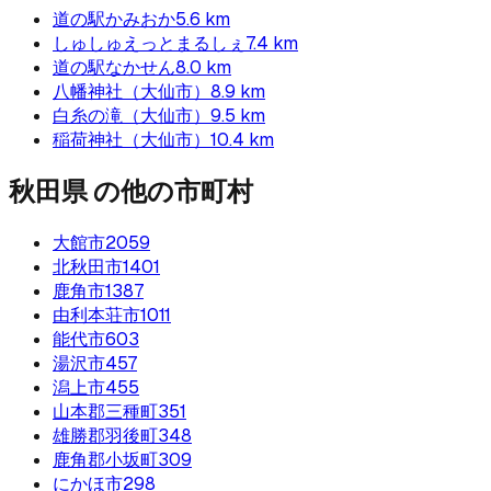
道の駅かみおか
5.6
km
しゅしゅえっとまるしぇ
7.4
km
道の駅なかせん
8.0
km
八幡神社（大仙市）
8.9
km
白糸の滝（大仙市）
9.5
km
稲荷神社（大仙市）
10.4
km
秋田県
の他の市町村
大館市
2059
北秋田市
1401
鹿角市
1387
由利本荘市
1011
能代市
603
湯沢市
457
潟上市
455
山本郡三種町
351
雄勝郡羽後町
348
鹿角郡小坂町
309
にかほ市
298