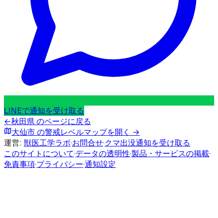
LINEで通知を受け取る
←
秋田県
のページに戻る
大仙市
の警戒レベルマップを開く →
運営:
獣医工学ラボ
·
お問合せ
·
クマ出没通知を受け取る
このサイトについて
·
データの透明性
·
製品・サービスの掲載
·
免責事項
·
プライバシー
·
通知設定