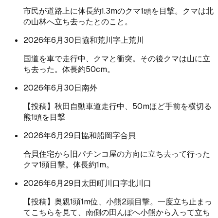
市民が道路上に体長約1.3mのクマ1頭を目撃。クマは北
の山林へ立ち去ったとのこと。
2026年6月30日
協和荒川字上荒川
国道を車で走行中、クマと衝突。その後クマは山に立
ち去った。体長約50cm。
2026年6月30日
南外
【投稿】秋田自動車道走行中、50mほど手前を横切る
熊1頭を目撃
2026年6月29日
協和船岡字合貝
合貝住宅から旧パチンコ屋の方向に立ち去って行った
クマ1頭目撃。体長約1m。
2026年6月29日
太田町川口字北川口
【投稿】奥親1頭1m位、小熊2頭目撃。一度立ち止まっ
てこちらを見て、南側の田んぼへ小熊から入って立ち