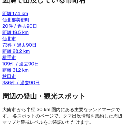
近隣で出没している市町村
距離
17.4
km
仙北郡美郷町
20
件 / 過去90日
距離
19.5
km
仙北市
73
件 / 過去90日
距離
28.2
km
横手市
109
件 / 過去90日
距離
31.2
km
秋田市
386
件 / 過去90日
周辺の登山・観光スポット
大仙市
から半径
30
km 圏内にある主要なランドマークで
す。 各スポットのページで、クマ出没情報を集約した周辺
マップと警戒レベルをご確認いただけます。