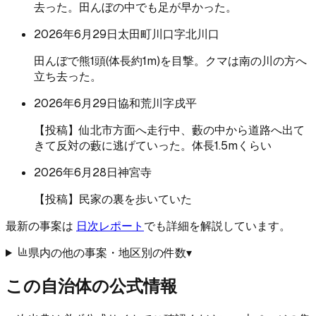
去った。田んぼの中でも足が早かった。
2026年6月29日
太田町川口字北川口
田んぼで熊1頭(体長約1m)を目撃。クマは南の川の方へ
立ち去った。
2026年6月29日
協和荒川字戌平
【投稿】仙北市方面へ走行中、藪の中から道路へ出て
きて反対の藪に逃げていった。体長1.5mくらい
2026年6月28日
神宮寺
【投稿】民家の裏を歩いていた
最新の事案は
日次レポート
でも詳細を解説しています。
県内の他の事案・地区別の件数
▾
この自治体の公式情報