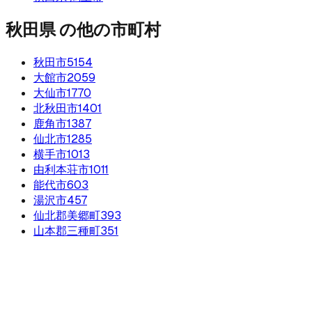
秋田県
の他の市町村
秋田市
5154
大館市
2059
大仙市
1770
北秋田市
1401
鹿角市
1387
仙北市
1285
横手市
1013
由利本荘市
1011
能代市
603
湯沢市
457
仙北郡美郷町
393
山本郡三種町
351