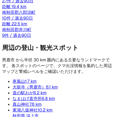
27
件 / 過去90日
距離
19.4
km
南秋田郡八郎潟町
10
件 / 過去90日
距離
22.5
km
南秋田郡井川町
9
件 / 過去90日
周辺の登山・観光スポット
男鹿市
から半径
30
km 圏内にある主要なランドマークで
す。 各スポットのページで、クマ出没情報を集約した周辺
マップと警戒レベルをご確認いただけます。
寒風山
1.7
km
大龍寺（男鹿市）
6.1
km
道の駅おが
6.2
km
なまはげ直売所
6.8
km
真山神社
7.6
km
東湖八坂神社
10.2
km
秋田県
潟上市