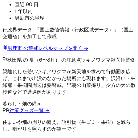
直近 90 日
1 年以内
男鹿市の境界
行政界データ: 「国土数値情報（行政区域データ）」（国土
交通省）を加工して作成
男鹿市 の警戒レベルマップを開く →
秋田県 の 夏（6〜8月） の注意点
ツキノワグマ
獣医師監修
親離れした若いツキノワグマが新天地を求めて行動圏を広
げ、これまで出没のなかった場所にも現れます。沢沿い・林
縁部・果樹園周辺は要警戒。早朝の山菜採り、夕方の犬の散
歩道などで遭遇例があります。
暮らし・畑の備え
PR
対策グッズ一覧 →
住まいや畑の周りの備え。誘引物（生ゴミ・果樹）を減ら
し、暗がりを照らすのが第一です。