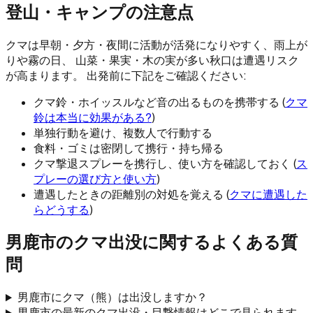
登山・キャンプの注意点
クマは早朝・夕方・夜間に活動が活発になりやすく、雨上が
りや霧の日、 山菜・果実・木の実が多い秋口は遭遇リスク
が高まります。 出発前に下記をご確認ください:
クマ鈴・ホイッスルなど音の出るものを携帯する (
クマ
鈴は本当に効果がある?
)
単独行動を避け、複数人で行動する
食料・ゴミは密閉して携行・持ち帰る
クマ撃退スプレーを携行し、使い方を確認しておく (
ス
プレーの選び方と使い方
)
遭遇したときの距離別の対処を覚える (
クマに遭遇した
らどうする
)
男鹿市
のクマ出没に関するよくある質
問
男鹿市にクマ（熊）は出没しますか？
男鹿市の最新のクマ出没・目撃情報はどこで見られます