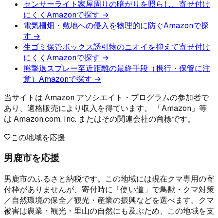
センサーライト
家屋周りの暗がりを照らし、寄せ付け
にくく
Amazonで探す →
電気柵
畑・敷地への侵入を物理的に防ぐ
Amazonで探
す →
生ゴミ保管ボックス
誘引物のニオイを抑えて寄せ付け
にくく
Amazonで探す →
熊撃退スプレー
至近距離の最終手段（携行・保管に注
意）
Amazonで探す →
当サイトは Amazon アソシエイト・プログラムの参加者で
あり、適格販売により収入を得ています。 「Amazon」等
は Amazon.com, Inc. またはその関連会社の商標です。
この地域を応援
男鹿市を応援
男鹿市のふるさと納税です。この地域には現在クマ専用の寄
付枠がありませんが、寄付時に「使い道」で鳥獣・クマ対策
／自然環境の保全／観光・産業の振興などを選べます。クマ
被害は農業・観光・里山の自然にも及ぶため、この地域を支