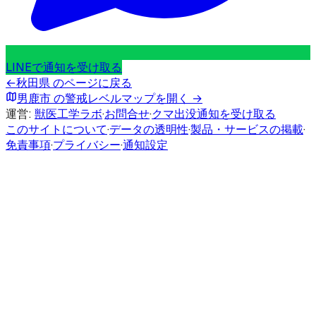
LINEで通知を受け取る
←
秋田県
のページに戻る
男鹿市
の警戒レベルマップを開く →
運営:
獣医工学ラボ
·
お問合せ
·
クマ出没通知を受け取る
このサイトについて
·
データの透明性
·
製品・サービスの掲載
·
免責事項
·
プライバシー
·
通知設定