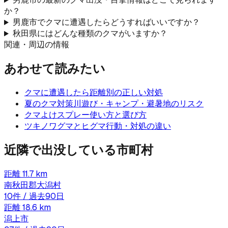
か？
男鹿市でクマに遭遇したらどうすればいいですか？
秋田県にはどんな種類のクマがいますか？
関連・周辺の情報
あわせて読みたい
クマに遭遇したら
距離別の正しい対処
夏のクマ対策
川遊び・キャンプ・避暑地のリスク
クマよけスプレー
使い方と選び方
ツキノワグマとヒグマ
行動・対処の違い
近隣で出没している市町村
距離
11.7
km
南秋田郡大潟村
10
件 / 過去90日
距離
18.6
km
潟上市