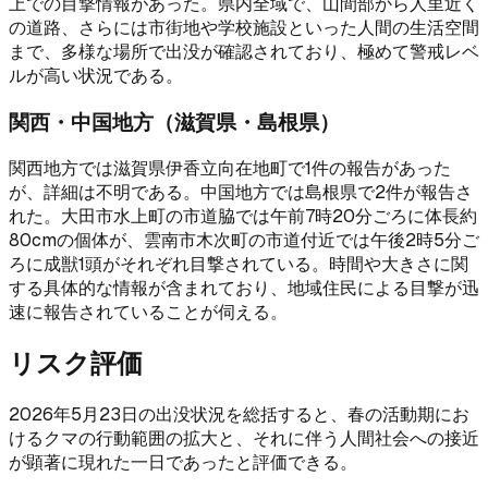
上での目撃情報があった。県内全域で、山間部から人里近く
の道路、さらには市街地や学校施設といった人間の生活空間
まで、多様な場所で出没が確認されており、極めて警戒レベ
ルが高い状況である。
関西・中国地方（滋賀県・島根県）
関西地方では滋賀県伊香立向在地町で1件の報告があった
が、詳細は不明である。中国地方では島根県で2件が報告さ
れた。大田市水上町の市道脇では午前7時20分ごろに体長約
80cmの個体が、雲南市木次町の市道付近では午後2時5分ご
ろに成獣1頭がそれぞれ目撃されている。時間や大きさに関
する具体的な情報が含まれており、地域住民による目撃が迅
速に報告されていることが伺える。
リスク評価
2026年5月23日の出没状況を総括すると、春の活動期にお
けるクマの行動範囲の拡大と、それに伴う人間社会への接近
が顕著に現れた一日であったと評価できる。