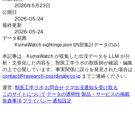
2026年5月23日
公開日
2026-05-24
最終更新
2026-05-24
データ範囲
KumaWatch sightings.json (内部集計データのみ)
本記事は、KumaWatch が収集した出没データを LLM が分
析・文章化した内容を、獣医工学ラボの獣医師が確認・編集
の上で公開しています。事実関係に誤りを発見された場合は
contact@research-coordinate.co.jp
までご連絡ください。
運営:
獣医工学ラボ
·
お問合せ
·
クマ出没通知を受け取る
このサイトについて
·
データの透明性
·
製品・サービスの掲載
·
免責事項
·
プライバシー
·
通知設定