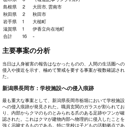
島根県
2
大田市, 雲南市
秋田県
2
秋田市
岩手県
1
大槌町
滋賀県
1
伊香立向在地町
合計
16
-
主要事案の分析
当日は人身被害の報告はなかったものの、人間の生活圏への
侵入や接近を示す、極めて警戒を要する事案が複数確認され
た。
新潟県長岡市：学校施設への侵入痕跡
最も重大な事案として、新潟県長岡市栃堀において学校施設
への侵入痕跡が発見された。職員玄関のガラスが割られてお
り、内部からクマのものとみられる爪のある足跡やフンが確
認された。これはクマが建物内部へ物理的に侵入したことを
強く示唆するものである。特に学校は子どもの活動拠点であ