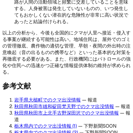
路が人間の活動領域と頻繁に交差していることを意味
する。人身被害は発生していないものの、いつ発生し
てもおかしくない潜在的な危険性が非常に高い状況で
あったと結論付けられる。
以上の分析から、今後も全国的にクマが人里へ接近・侵入す
る事案が継続する可能性は高い。地域住民は、屋外でのゴミ
の管理徹底、農作物の適切な管理、早朝・夜間の外出時の注
意喚起（音の出るものの携帯など）といった基本的な対策を
再徹底する必要がある。また、行政機関にはパトロールの強
化や住民への迅速かつ正確な情報提供体制の維持が求められ
る。
参考文献
岩手県大槌町でのクマ出没情報
—
報道
秋田県秋田市雄和碇田梵天野でのクマ出没情報
—
報道
秋田県秋田市上北手古野深田沢でのクマ出没情報
—
報
道
栃木県内でのクマ出没情報 (1)
—
下野新聞SOON
栃木県内でのクマ出没情報 (2)
—
下野新聞SOON