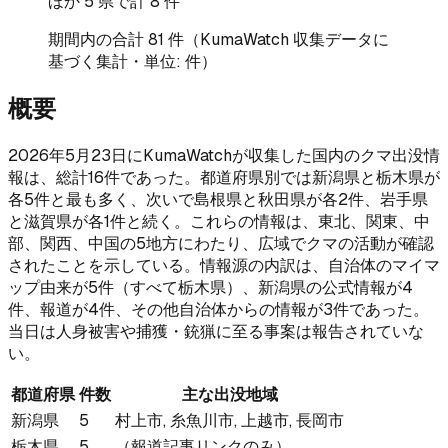
ほか
5
県で計
8
件
期間内の合計
81
件（KumaWatch 収集データに
基づく集計・単位: 件）
概要
2026年5月23日にKumaWatchが収集した国内のクマ出没情
報は、総計16件であった。都道府県別では新潟県と栃木県が
各5件と最も多く、次いで島根県と秋田県が各2件、岩手県
と滋賀県が各1件と続く。これらの情報は、東北、関東、中
部、関西、中国の5地方にわたり、広域でクマの活動が確認
されたことを示している。情報源の内訳は、自治体のマイマ
ップ由来が5件（すべて栃木県）、新潟県の公式情報が4
件、報道が4件、その他自治体からの情報が3件であった。
当日は人身被害や捕獲・銃猟に至る事案は報告されていな
い。
都道府県
件数
主な出没地域
新潟県
5
村上市, 糸魚川市, 上越市, 長岡市
栃木県
5
（報道記事リンクのみ）