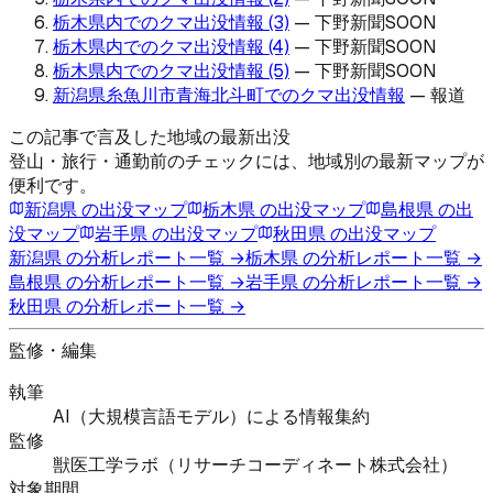
栃木県内でのクマ出没情報 (3)
—
下野新聞SOON
栃木県内でのクマ出没情報 (4)
—
下野新聞SOON
栃木県内でのクマ出没情報 (5)
—
下野新聞SOON
新潟県糸魚川市青海北斗町でのクマ出没情報
—
報道
この記事で言及した地域の最新出没
登山・旅行・通勤前のチェックには、地域別の最新マップが
便利です。
新潟県
の出没マップ
栃木県
の出没マップ
島根県
の出
没マップ
岩手県
の出没マップ
秋田県
の出没マップ
新潟県
の分析レポート一覧 →
栃木県
の分析レポート一覧 →
島根県
の分析レポート一覧 →
岩手県
の分析レポート一覧 →
秋田県
の分析レポート一覧 →
監修・編集
執筆
AI（大規模言語モデル）による情報集約
監修
獣医工学ラボ（リサーチコーディネート株式会社）
対象期間