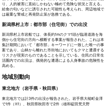
り、人的被害に直結しかねない極めて危険な状況と言える。
給食の匂いなどに誘引された可能性も考えられ、周辺地域で
は厳重な警戒と再発防止策が急務である。
新潟県村上市：都市部（住宅街）での出没
新潟県村上市岩船では、体長約1mのクマ1頭が臨港道路を海
側から住宅街の方向へ横断する事案が報告された。これは本
集計期間において「都市部」キーワードに一致した唯一の事
案であり、山林から離れた市街地においてもクマと遭遇する
リスクが現実のものであることを示している。住民の日常生
活圏内での出没は、偶発的な遭遇による人身事故の危険性を
高める。
地域別動向
東北地方（岩手県・秋田県）
東北地方では計3件の出没が報告された。岩手県大槌町金澤
で1件（※1）、秋田県秋田市で2件（雄和碇田梵天野