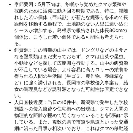
季節要因：5月下旬は、冬眠から覚めたクマが繁殖や
採餌のために活発に動き回る時期である。特に、親離
れした若い個体（亜成獣）が新たな縄張りを求めて長
距離を移動する過程で、土地勘のない人里に迷い込む
ケースが増加する。島根県で報告された体長80cmの
個体は、こうした若い個体である可能性も考えられ
る。
餌資源：この時期の山中では、ドングリなどの主食と
なる堅果類はまだ実っておらず、クマは山菜や昆虫、
小動物などを探して広範囲を行動する。山中の餌資源
が不足している場合、より容易に高カロリーの栄養を
得られる人間の生活圏（生ゴミ、農作物、養蜂箱な
ど）に強く誘引される。長岡市の学校侵入事案も、給
食の調理臭などが誘引源となった可能性は否定できな
い。
人口圏接近度：当日の16件中、新潟県で発生した学校
施設への侵入痕跡や住宅街への出現は、クマと人間の
物理的な距離が極めて近くなっていることを明確に示
している。また、複数の県で市道や県道といった交通
網に沿った目撃が相次いでおり、これはクマの移動経