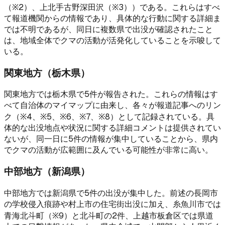
（※2）、上北手古野深田沢（※3））である。これらはすべ
て報道機関からの情報であり、具体的な行動に関する詳細ま
では不明であるが、同日に複数県で出没が確認されたこと
は、地域全体でクマの活動が活発化していることを示唆して
いる。
関東地方（栃木県）
関東地方では栃木県で5件が報告された。これらの情報はす
べて自治体のマイマップに由来し、各々が報道記事へのリン
ク（※4、※5、※6、※7、※8）として記録されている。具
体的な出没地点や状況に関する詳細コメントは提供されてい
ないが、同一日に5件の情報が集中していることから、県内
でクマの活動が広範囲に及んでいる可能性が非常に高い。
中部地方（新潟県）
中部地方では新潟県で5件の出没が集中した。前述の長岡市
の学校侵入痕跡や村上市の住宅街出没に加え、糸魚川市では
青海北斗町（※9）と北斗町の2件、上越市板倉区では県道