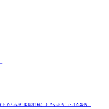
。
。
。
年度までの地域別削減目標）までを総括した月次報告。