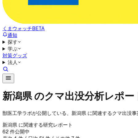
くまウォッチ
BETA
通知
探す
学ぶ
対策グッズ
法人
新潟県 のクマ出没分析レポー
獣医工学ラボが公開している、新潟県 に関連するクマ出没
新潟県
に関連する研究レポート
62
件公開中