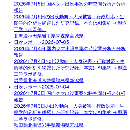
2026年7月5日 国内クマ出没事案の時空間分析と分析
報告
2026年7月5日の出没動向・人身被害・行政対応・生
態学的分析を網羅した研究記録。本文はAI集約 → 獣医
工学ラボ監修。
北海道
秋田県
岩手県
青森県
宮城県
日次レポート
2026-07-05
2026年7月4日 国内クマ出没事案の時空間分析と分析
報告
2026年7月4日の出没動向・人身被害・行政対応・生
態学的分析を網羅した研究記録。本文はAI集約 → 獣医
工学ラボ監修。
岩手県
北海道
宮城県
福島県
新潟県
日次レポート
2026-07-04
2026年7月3日 国内クマ出没事案の時空間分析と分析
報告
2026年7月3日の出没動向・人身被害・行政対応・生
態学的分析を網羅した研究記録。本文はAI集約 → 獣医
工学ラボ監修。
秋田県
北海道
岩手県
新潟県
宮城県