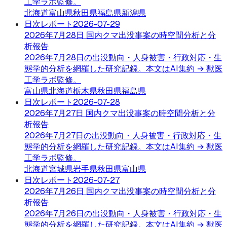
工学ラボ監修。
北海道
富山県
秋田県
福島県
新潟県
日次レポート
2026-07-29
2026年7月28日 国内クマ出没事案の時空間分析と分
析報告
2026年7月28日の出没動向・人身被害・行政対応・生
態学的分析を網羅した研究記録。本文はAI集約 → 獣医
工学ラボ監修。
富山県
北海道
栃木県
秋田県
福島県
日次レポート
2026-07-28
2026年7月27日 国内クマ出没事案の時空間分析と分
析報告
2026年7月27日の出没動向・人身被害・行政対応・生
態学的分析を網羅した研究記録。本文はAI集約 → 獣医
工学ラボ監修。
北海道
宮城県
岩手県
秋田県
富山県
日次レポート
2026-07-27
2026年7月26日 国内クマ出没事案の時空間分析と分
析報告
2026年7月26日の出没動向・人身被害・行政対応・生
態学的分析を網羅した研究記録。本文はAI集約 → 獣医