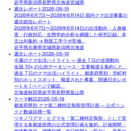
岩手県
新潟県
長野県
北海道
宮城県
週次レポート
2026-06-15
2026年6月7日〜2026年6月14日 国内クマ出没事案の
週次総括レポート
2026年6月7日〜2026年6月14日の出没動向・人身被
害・行政対応・生態学的分析を網羅した研究記録。本
文はAI集約 → 獣医工学ラボ監修。
岩手県
兵庫県
宮城県
新潟県
北海道
週次レポート
2026-05-19
今週のクマ出没ハイライト — 過去 7 日の全国動向
全国 70+ の公的データソース・主要報道を集約した、
過去 7 日のクマ出没ハイライト。都道府県別・市町村
別のホットスポット、報道された事案、関連日次レポ
ートを 1 ページで確認。
北海道
秋田県
岩手県
長野県
富山県
テーマ解説
2026-05-19
都道府県別 クマ第二種特定鳥獣管理計画 — 公式リン
クと数値目標一覧
ツキノワグマ・ヒグマを「第二種特定鳥獣」として管
理する各都道府県の公式管理計画を集約。計画期間・