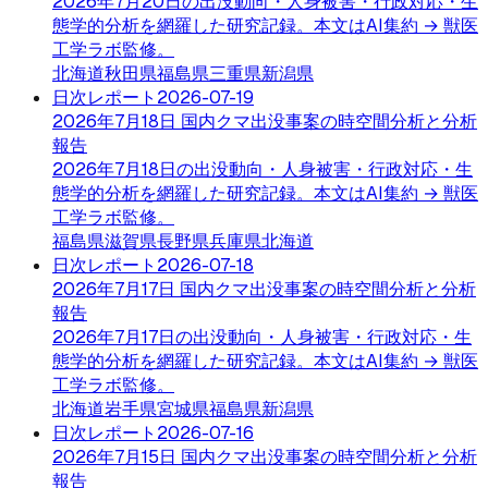
2026年7月20日の出没動向・人身被害・行政対応・生
態学的分析を網羅した研究記録。本文はAI集約 → 獣医
工学ラボ監修。
北海道
秋田県
福島県
三重県
新潟県
日次レポート
2026-07-19
2026年7月18日 国内クマ出没事案の時空間分析と分析
報告
2026年7月18日の出没動向・人身被害・行政対応・生
態学的分析を網羅した研究記録。本文はAI集約 → 獣医
工学ラボ監修。
福島県
滋賀県
長野県
兵庫県
北海道
日次レポート
2026-07-18
2026年7月17日 国内クマ出没事案の時空間分析と分析
報告
2026年7月17日の出没動向・人身被害・行政対応・生
態学的分析を網羅した研究記録。本文はAI集約 → 獣医
工学ラボ監修。
北海道
岩手県
宮城県
福島県
新潟県
日次レポート
2026-07-16
2026年7月15日 国内クマ出没事案の時空間分析と分析
報告