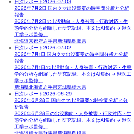
日次レポート
2026-07-03
2026年7月2日 国内クマ出没事案の時空間分析と分析
報告
2026年7月2日の出没動向・人身被害・行政対応・生
態学的分析を網羅した研究記録。本文はAI集約 → 獣医
工学ラボ監修。
北海道
京都府
岩手県
新潟県
鳥取県
日次レポート
2026-07-02
2026年7月1日 国内クマ出没事案の時空間分析と分析
報告
2026年7月1日の出没動向・人身被害・行政対応・生態
学的分析を網羅した研究記録。本文はAI集約 → 獣医工
学ラボ監修。
新潟県
北海道
岩手県
宮城県
栃木県
日次レポート
2026-06-29
2026年6月28日 国内クマ出没事案の時空間分析と分
析報告
2026年6月28日の出没動向・人身被害・行政対応・生
態学的分析を網羅した研究記録。本文はAI集約 → 獣医
工学ラボ監修。
北海道
栃木県
群馬県
新潟県
島根県