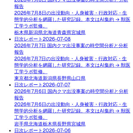
報告
2026年7月8日の出没動向・人身被害・行政対応・生
態学的分析を網羅した研究記録。本文はAI集約 → 獣医
工学ラボ監修。
栃木県
新潟県
北海道
青森県
宮城県
日次レポート
2026-07-08
2026年7月7日 国内クマ出没事案の時空間分析と分析
報告
2026年7月7日の出没動向・人身被害・行政対応・生
態学的分析を網羅した研究記録。本文はAI集約 → 獣医
工学ラボ監修。
東京都
北海道
新潟県
長野県
山口県
日次レポート
2026-07-07
2026年7月6日 国内クマ出没事案の時空間分析と分析
報告
2026年7月6日の出没動向・人身被害・行政対応・生
態学的分析を網羅した研究記録。本文はAI集約 → 獣医
工学ラボ監修。
岩手県
北海道
栃木県
長野県
宮城県
日次レポート
2026-07-06