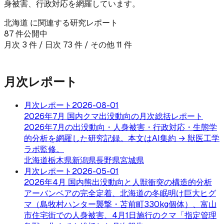
身被害、行政対応を網羅しています。
北海道
に関連する研究レポート
87
件公開中
月次
3
件 / 日次
73
件
/ その他 11 件
🗺️
北海道
の最新出没マップを見る →
月次レポート
月次レポート
2026-08-01
2026年7月 国内クマ出没動向の月次総括レポート
2026年7月の出没動向・人身被害・行政対応・生態学
的分析を網羅した研究記録。本文はAI集約 → 獣医工学
ラボ監修。
北海道
栃木県
新潟県
長野県
宮城県
月次レポート
2026-05-01
2026年4月 国内熊出没動向と人獣衝突の構造的分析
アーバンベアの完全定着、北海道の冬眠明け巨大ヒグ
マ（島牧村ハンター襲撃・苫前町330kg個体）、富山
市住宅街での人身被害、4月1日施行のクマ「指定管理