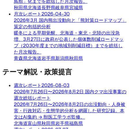
鳥獣」化までを総括した月次報告。
秋田県
北海道
長野県
岐阜県
宮城県
月次レポート
2026-04-30
2026年3月 国内熊出没動向と「熊対策ロードマップ」
策定の包括的分析
暖冬による早期覚醒、北海道・東北・北陸の出没急
増、3月27日に政府が公表した個体数削減ロードマッ
プ（2030年度までの地域別削減目標）までを総括し
た月次報告。
青森県
北海道
岩手県
新潟県
秋田県
テーマ解説・政策提言
週次レポート
2026-08-03
2026年7月26日〜2026年8月2日 国内クマ出没事案の
週次総括レポート
2026年7月26日〜2026年8月2日の出没動向・人身被
害・行政対応・生態学的分析を網羅した研究記録。本
文はAI集約 → 獣医工学ラボ監修。
北海道
富山県
秋田県
岩手県
福島県