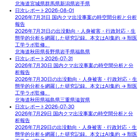
北海道
宮城県
群馬県
新潟県
岩手県
日次レポート
2026-08-01
2026年7月31日 国内クマ出没事案の時空間分析と分析
報告
2026年7月31日の出没動向・人身被害・行政対応・生
態学的分析を網羅した研究記録。本文はAI集約 → 獣医
工学ラボ監修。
北海道
秋田県
長野県
岩手県
福島県
日次レポート
2026-07-31
2026年7月30日 国内クマ出没事案の時空間分析と分
析報告
2026年7月30日の出没動向・人身被害・行政対応・生
態学的分析を網羅した研究記録。本文はAI集約 → 獣医
工学ラボ監修。
北海道
秋田県
福島県
三重県
滋賀県
日次レポート
2026-07-30
2026年7月29日 国内クマ出没事案の時空間分析と分
析報告
2026年7月29日の出没動向・人身被害・行政対応・生
態学的分析を網羅した研究記録。本文はAI集約 → 獣医