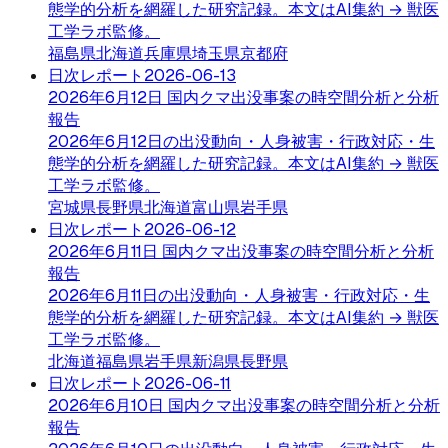
態学的分析を網羅した研究記録。本文はAI集約 → 獣医
工学ラボ監修。
福島県
北海道
兵庫県
埼玉県
京都府
日次レポート
2026-06-13
2026年6月12日 国内クマ出没事案の時空間分析と分析
報告
2026年6月12日の出没動向・人身被害・行政対応・生
態学的分析を網羅した研究記録。本文はAI集約 → 獣医
工学ラボ監修。
宮城県
長野県
北海道
富山県
岩手県
日次レポート
2026-06-12
2026年6月11日 国内クマ出没事案の時空間分析と分析
報告
2026年6月11日の出没動向・人身被害・行政対応・生
態学的分析を網羅した研究記録。本文はAI集約 → 獣医
工学ラボ監修。
北海道
福島県
岩手県
新潟県
長野県
日次レポート
2026-06-11
2026年6月10日 国内クマ出没事案の時空間分析と分析
報告