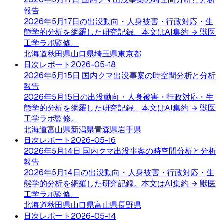
報告
2026年5月17日の出没動向・人身被害・行政対応・生
態学的分析を網羅した研究記録。本文はAI集約 → 獣医
工学ラボ監修。
北海道
秋田県
山口県
埼玉県
東京都
日次レポート
2026-05-18
2026年5月15日 国内クマ出没事案の時空間分析と分析
報告
2026年5月15日の出没動向・人身被害・行政対応・生
態学的分析を網羅した研究記録。本文はAI集約 → 獣医
工学ラボ監修。
北海道
富山県
新潟県
青森県
岩手県
日次レポート
2026-05-16
2026年5月14日 国内クマ出没事案の時空間分析と分析
報告
2026年5月14日の出没動向・人身被害・行政対応・生
態学的分析を網羅した研究記録。本文はAI集約 → 獣医
工学ラボ監修。
北海道
秋田県
山口県
富山県
長野県
日次レポート
2026-05-14