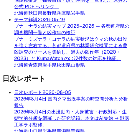
個体数推定・捕獲目標・改訂時期を一覧化し、原典の
公式 PDF へリンク。
北海道
秋田県
長野県
兵庫県
岩手県
テーマ解説
2026-05-19
ブナ・ナラの結実マップ 2025–2026 — 各都道府県の
調査機関一覧と凶作年の検証
ブナ・ミズナラ・コナラの結実状況はクマの秋の出没
を強く左右する。各都道府県の林業研究機関による豊
凶調査のソースを集約し、過去の凶作年（2020・
2023）と KumaWatch の出没件数の対応を検証。
北海道
青森県
岩手県
秋田県
山形県
日次レポート
日次レポート
2026-08-05
2026年8月4日 国内クマ出没事案の時空間分析と分析
報告
2026年8月4日の出没動向・人身被害・行政対応・生
態学的分析を網羅した研究記録。本文はAI集約 → 獣医
工学ラボ監修。
北海道
山口県
岩手県
新潟県
青森県