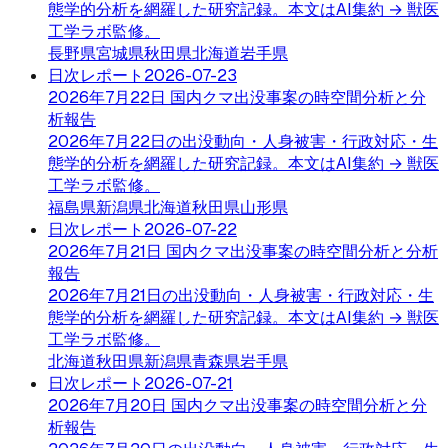
態学的分析を網羅した研究記録。本文はAI集約 → 獣医
工学ラボ監修。
長野県
宮城県
秋田県
北海道
岩手県
日次レポート
2026-07-23
2026年7月22日 国内クマ出没事案の時空間分析と分
析報告
2026年7月22日の出没動向・人身被害・行政対応・生
態学的分析を網羅した研究記録。本文はAI集約 → 獣医
工学ラボ監修。
福島県
新潟県
北海道
秋田県
山形県
日次レポート
2026-07-22
2026年7月21日 国内クマ出没事案の時空間分析と分析
報告
2026年7月21日の出没動向・人身被害・行政対応・生
態学的分析を網羅した研究記録。本文はAI集約 → 獣医
工学ラボ監修。
北海道
秋田県
新潟県
青森県
岩手県
日次レポート
2026-07-21
2026年7月20日 国内クマ出没事案の時空間分析と分
析報告