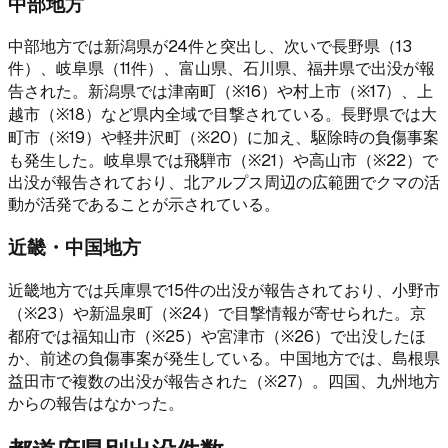
中部地方
中部地方では新潟県が24件と突出し、次いで長野県（13
件）、岐阜県（11件）、富山県、石川県、福井県で出没が報
告された。新潟県では津南町（※16）や村上市（※17）、上
越市（※18）など県内全域で目撃されている。長野県では大
町市（※19）や軽井沢町（※20）に加え、駆除時の負傷事案
も発生した。岐阜県では飛騨市（※21）や高山市（※22）で
出没が報告されており、北アルプス周辺の広範囲でクマの活
動が活発であることが示されている。
近畿・中国地方
近畿地方では兵庫県で15件の出没が報告されており、小野市
（※23）や新温泉町（※24）で目撃情報が寄せられた。京
都府では福知山市（※25）や宮津市（※26）で出没したほ
か、前述の負傷事案が発生している。中国地方では、島根県
益田市で複数の出没が報告された（※27）。四国、九州地方
からの報告はなかった。