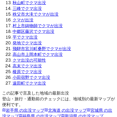
秋山町でクマ出没
三峰でクマ出没
秩父市大滝でクマが出没
クマが出没
村上市鋳物師でクマが出没
中郷区藤沢でクマ出没
平でクマ出没
発地でクマ出没
飛騨市宮川町桑野でクマが出没
高山市上岡本町でクマ出没
クマ出没の可能性
高末でクマ出没
榎原でクマ出没
小田宿野でクマ出没
遠田町でクマ出没
この記事で言及した地域の最新出没
登山・旅行・通勤前のチェックには、地域別の最新マップが
便利です。
岩手県
の出没マップ
北海道
の出没マップ
宮城県
の出
没マップ
福島県
の出没マップ
新潟県
の出没マップ