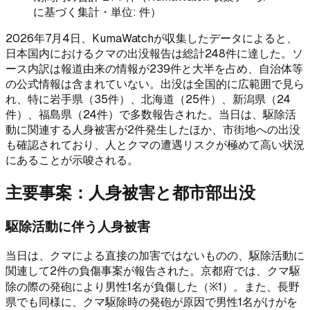
に基づく集計・単位: 件）
2026年7月4日、KumaWatchが収集したデータによると、
日本国内におけるクマの出没報告は総計248件に達した。ソ
ース内訳は報道由来の情報が239件と大半を占め、自治体等
の公式情報は含まれていない。出没は全国的に広範囲で見ら
れ、特に岩手県（35件）、北海道（25件）、新潟県（24
件）、福島県（24件）で多数報告された。当日は、駆除活
動に関連する人身被害が2件発生したほか、市街地への出没
も確認されており、人とクマの遭遇リスクが極めて高い状況
にあることが示唆される。
主要事案：人身被害と都市部出没
駆除活動に伴う人身被害
当日は、クマによる直接の加害ではないものの、駆除活動に
関連して2件の負傷事案が報告された。京都府では、クマ駆
除の際の発砲により男性1名が負傷した（※1）。また、長野
県でも同様に、クマ駆除時の発砲が原因で男性1名がけがを