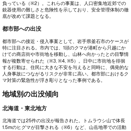
負っている（※2）。これらの事案は、人口密集地近郊での
銃器使用の難しさと危険性を示しており、安全管理体制の徹
底が改めて課題となる。
都市部への出没
都市部への接近・侵入事案として、岩手県釜石市のケースが
特に注目される。市内では、1頭のクマが港町から只越にか
けての商店街や市街地を移動し、山林へ向かったとの目撃情
報が複数寄せられた（※3, ※4, ※5）。日中に市街地を徘徊
する行動は、住民に大きな不安を与えると同時に、偶発的な
人身事故につながるリスクが非常に高い。都市部におけるク
マ対策の緊急性が浮き彫りとなった事例である。
地域別の出没傾向
北海道・東北地方
北海道では25件の出没が報告された。トムラウシ山で体長
1.5mのヒグマが目撃される（※6）など、山岳地帯での活動