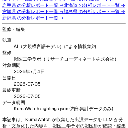
岩手県
の分析レポート一覧 →
北海道
の分析レポート一覧 →
宮城県
の分析レポート一覧 →
福島県
の分析レポート一覧 →
新潟県
の分析レポート一覧 →
監修・編集
執筆
AI（大規模言語モデル）による情報集約
監修
獣医工学ラボ（リサーチコーディネート株式会社）
対象期間
2026年7月4日
公開日
2026-07-05
最終更新
2026-07-05
データ範囲
KumaWatch sightings.json (内部集計データのみ)
本記事は、KumaWatch が収集した出没データを LLM が分
析・文章化した内容を、獣医工学ラボの獣医師が確認・編集