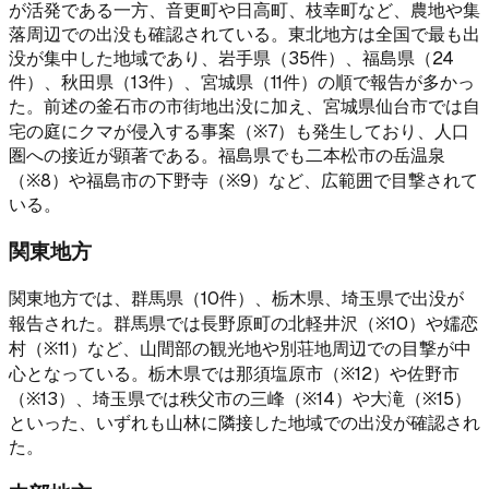
が活発である一方、音更町や日高町、枝幸町など、農地や集
落周辺での出没も確認されている。東北地方は全国で最も出
没が集中した地域であり、岩手県（35件）、福島県（24
件）、秋田県（13件）、宮城県（11件）の順で報告が多かっ
た。前述の釜石市の市街地出没に加え、宮城県仙台市では自
宅の庭にクマが侵入する事案（※7）も発生しており、人口
圏への接近が顕著である。福島県でも二本松市の岳温泉
（※8）や福島市の下野寺（※9）など、広範囲で目撃されて
いる。
関東地方
関東地方では、群馬県（10件）、栃木県、埼玉県で出没が
報告された。群馬県では長野原町の北軽井沢（※10）や嬬恋
村（※11）など、山間部の観光地や別荘地周辺での目撃が中
心となっている。栃木県では那須塩原市（※12）や佐野市
（※13）、埼玉県では秩父市の三峰（※14）や大滝（※15）
といった、いずれも山林に隣接した地域での出没が確認され
た。