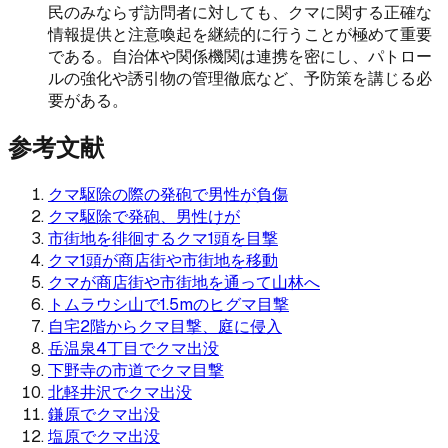
民のみならず訪問者に対しても、クマに関する正確な
情報提供と注意喚起を継続的に行うことが極めて重要
である。自治体や関係機関は連携を密にし、パトロー
ルの強化や誘引物の管理徹底など、予防策を講じる必
要がある。
参考文献
クマ駆除の際の発砲で男性が負傷
クマ駆除で発砲、男性けが
市街地を徘徊するクマ1頭を目撃
クマ1頭が商店街や市街地を移動
クマが商店街や市街地を通って山林へ
トムラウシ山で1.5mのヒグマ目撃
自宅2階からクマ目撃、庭に侵入
岳温泉4丁目でクマ出没
下野寺の市道でクマ目撃
北軽井沢でクマ出没
鎌原でクマ出没
塩原でクマ出没