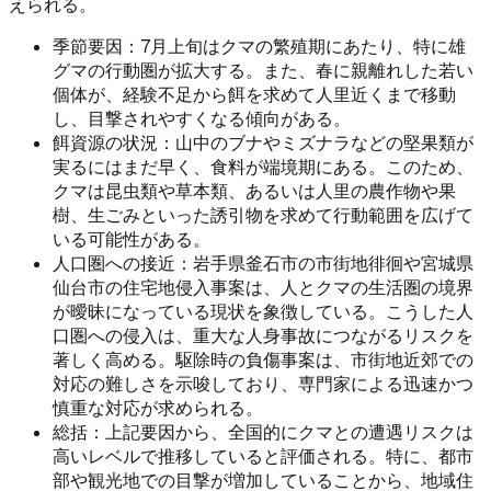
えられる。
季節要因：7月上旬はクマの繁殖期にあたり、特に雄
グマの行動圏が拡大する。また、春に親離れした若い
個体が、経験不足から餌を求めて人里近くまで移動
し、目撃されやすくなる傾向がある。
餌資源の状況：山中のブナやミズナラなどの堅果類が
実るにはまだ早く、食料が端境期にある。このため、
クマは昆虫類や草本類、あるいは人里の農作物や果
樹、生ごみといった誘引物を求めて行動範囲を広げて
いる可能性がある。
人口圏への接近：岩手県釜石市の市街地徘徊や宮城県
仙台市の住宅地侵入事案は、人とクマの生活圏の境界
が曖昧になっている現状を象徴している。こうした人
口圏への侵入は、重大な人身事故につながるリスクを
著しく高める。駆除時の負傷事案は、市街地近郊での
対応の難しさを示唆しており、専門家による迅速かつ
慎重な対応が求められる。
総括：上記要因から、全国的にクマとの遭遇リスクは
高いレベルで推移していると評価される。特に、都市
部や観光地での目撃が増加していることから、地域住