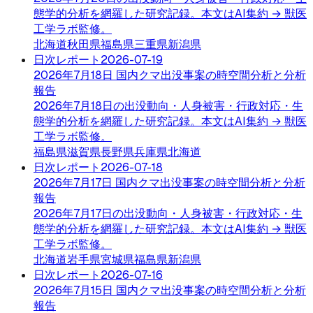
態学的分析を網羅した研究記録。本文はAI集約 → 獣医
工学ラボ監修。
北海道
秋田県
福島県
三重県
新潟県
日次レポート
2026-07-19
2026年7月18日 国内クマ出没事案の時空間分析と分析
報告
2026年7月18日の出没動向・人身被害・行政対応・生
態学的分析を網羅した研究記録。本文はAI集約 → 獣医
工学ラボ監修。
福島県
滋賀県
長野県
兵庫県
北海道
日次レポート
2026-07-18
2026年7月17日 国内クマ出没事案の時空間分析と分析
報告
2026年7月17日の出没動向・人身被害・行政対応・生
態学的分析を網羅した研究記録。本文はAI集約 → 獣医
工学ラボ監修。
北海道
岩手県
宮城県
福島県
新潟県
日次レポート
2026-07-16
2026年7月15日 国内クマ出没事案の時空間分析と分析
報告