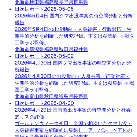
北海道
秋田県
福島県
長野県
群馬県
日次レポート
2026-05-05
2026年5月4日 国内クマ出没事案の時空間分析と分析
報告
2026年5月4日の出没動向・人身被害・行政対応・生
態学的分析を網羅した研究記録。本文はAI集約 → 獣医
工学ラボ監修。
北海道
新潟県
福島県
秋田県
福井県
日次レポート
2026-05-02
2026年4月30日 国内クマ出没事案の時空間分析と分
析報告
2026年4月30日の出没動向・人身被害・行政対応・
生態学的分析を網羅した研究記録。本文はAI集約 → 獣
医工学ラボ監修。
北海道
富山県
秋田県
福島県
長野県
日次レポート
2026-04-30
2026年4月29日 国内熊出没事案の時空間分析と社会
的リスク評価
ゴールデンウィーク初日、全国で相次いだクマ出没・
人身被害事案を網羅的に集約し、アーバン・ベア化の
進行と背景要因を分析した報告書。