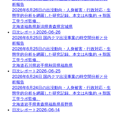
析報告
2026年6月26日の出没動向・人身被害・行政対応・生
態学的分析を網羅した研究記録。本文はAI集約 → 獣医
工学ラボ監修。
北海道
福島県
新潟県
青森県
宮城県
日次レポート
2026-06-26
2026年6月25日 国内クマ出没事案の時空間分析と分
析報告
2026年6月25日の出没動向・人身被害・行政対応・生
態学的分析を網羅した研究記録。本文はAI集約 → 獣医
工学ラボ監修。
北海道
石川県
岩手県
秋田県
福島県
日次レポート
2026-06-25
2026年6月24日 国内クマ出没事案の時空間分析と分
析報告
2026年6月24日の出没動向・人身被害・行政対応・生
態学的分析を網羅した研究記録。本文はAI集約 → 獣医
工学ラボ監修。
北海道
岩手県
青森県
福島県
長野県
日次レポート
2026-06-14