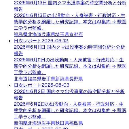
2026年6月13日 国内クマ出没事案の時空間分析と分析
報告
2026年6月13日の出没動向・人身被害・行政対応・生
態学的分析を網羅した研究記録。本文はAI集約 → 獣医
工学ラボ監修。
福島県
北海道
兵庫県
埼玉県
京都府
日次レポート
2026-06-12
2026年6月11日 国内クマ出没事案の時空間分析と分析
報告
2026年6月11日の出没動向・人身被害・行政対応・生
態学的分析を網羅した研究記録。本文はAI集約 → 獣医
工学ラボ監修。
北海道
福島県
岩手県
新潟県
長野県
日次レポート
2026-06-03
2026年6月2日 国内クマ出没事案の時空間分析と分析
報告
2026年6月2日の出没動向・人身被害・行政対応・生
態学的分析を網羅した研究記録。本文はAI集約 → 獣医
工学ラボ監修。
新潟県
北海道
岩手県
秋田県
福島県