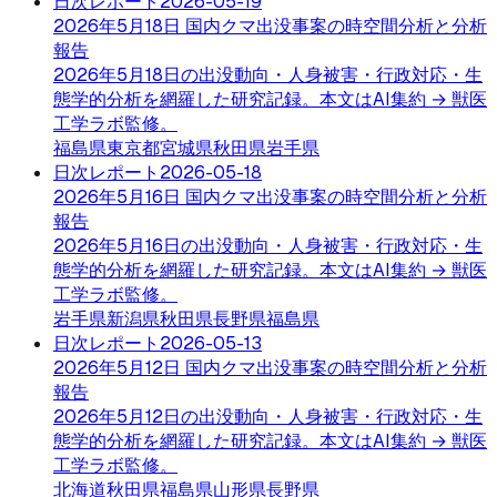
日次レポート
2026-05-19
2026年5月18日 国内クマ出没事案の時空間分析と分析
報告
2026年5月18日の出没動向・人身被害・行政対応・生
態学的分析を網羅した研究記録。本文はAI集約 → 獣医
工学ラボ監修。
福島県
東京都
宮城県
秋田県
岩手県
日次レポート
2026-05-18
2026年5月16日 国内クマ出没事案の時空間分析と分析
報告
2026年5月16日の出没動向・人身被害・行政対応・生
態学的分析を網羅した研究記録。本文はAI集約 → 獣医
工学ラボ監修。
岩手県
新潟県
秋田県
長野県
福島県
日次レポート
2026-05-13
2026年5月12日 国内クマ出没事案の時空間分析と分析
報告
2026年5月12日の出没動向・人身被害・行政対応・生
態学的分析を網羅した研究記録。本文はAI集約 → 獣医
工学ラボ監修。
北海道
秋田県
福島県
山形県
長野県