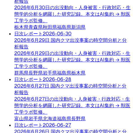
析報告
2026年6月30日の出没動向・人身被害・行政対応・生
態学的分析を網羅した研究記録。本文はAI集約 → 獣医
工学ラボ監修。
栃木県
青森県
秋田県
福島県
新潟県
日次レポート
2026-06-30
2026年6月29日 国内クマ出没事案の時空間分析と分
析報告
2026年6月29日の出没動向・人身被害・行政対応・生
態学的分析を網羅した研究記録。本文はAI集約 → 獣医
工学ラボ監修。
群馬県
長野県
岩手県
福島県
栃木県
日次レポート
2026-06-28
2026年6月27日 国内クマ出没事案の時空間分析と分
析報告
2026年6月27日の出没動向・人身被害・行政対応・生
態学的分析を網羅した研究記録。本文はAI集約 → 獣医
工学ラボ監修。
富山県
岩手県
北海道
福島県
長野県
日次レポート
2026-06-27
2026年6月26日 国内クマ出没事案の時空間分析と分