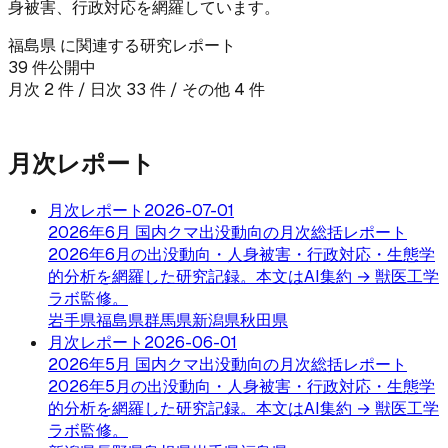
身被害、行政対応を網羅しています。
福島県
に関連する研究レポート
39
件公開中
月次
2
件 / 日次
33
件
/ その他 4 件
🗺️
福島県
の最新出没マップを見る →
月次レポート
月次レポート
2026-07-01
2026年6月 国内クマ出没動向の月次総括レポート
2026年6月の出没動向・人身被害・行政対応・生態学
的分析を網羅した研究記録。本文はAI集約 → 獣医工学
ラボ監修。
岩手県
福島県
群馬県
新潟県
秋田県
月次レポート
2026-06-01
2026年5月 国内クマ出没動向の月次総括レポート
2026年5月の出没動向・人身被害・行政対応・生態学
的分析を網羅した研究記録。本文はAI集約 → 獣医工学
ラボ監修。