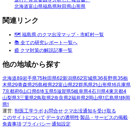
北海道
富山県
福島県
秋田県
山形県
関連リンク
🗺️
福島県
のクマ出没マップ・市町村一覧
📚 全ての研究レポート一覧へ
📰 クマ対策の解説記事一覧
他の地域から探す
北海道
89
岩手県
75
秋田県
62
新潟県
62
宮城県
36
長野県
35
栃
木県
29
青森県
25
島根県
22
富山県
22
群馬県
21
山形県
16
兵庫県
7
京都府
6
山口県
6
埼玉県
5
滋賀県
5
岐阜県
4
石川県
4
東京都
4
山梨県
3
三重県
2
鳥取県
2
奈良県
2
福井県
2
岡山県
1
広島県
1
静岡
県
1
運営:
獣医工学ラボ
·
お問合せ
·
クマ出没通知を受け取る
このサイトについて
·
データの透明性
·
製品・サービスの掲載
·
免責事項
·
プライバシー
·
通知設定