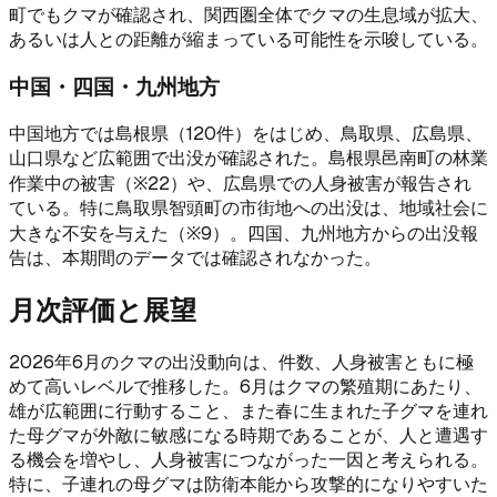
町でもクマが確認され、関西圏全体でクマの生息域が拡大、
あるいは人との距離が縮まっている可能性を示唆している。
中国・四国・九州地方
中国地方では島根県（120件）をはじめ、鳥取県、広島県、
山口県など広範囲で出没が確認された。島根県邑南町の林業
作業中の被害（※22）や、広島県での人身被害が報告され
ている。特に鳥取県智頭町の市街地への出没は、地域社会に
大きな不安を与えた（※9）。四国、九州地方からの出没報
告は、本期間のデータでは確認されなかった。
月次評価と展望
2026年6月のクマの出没動向は、件数、人身被害ともに極
めて高いレベルで推移した。6月はクマの繁殖期にあたり、
雄が広範囲に行動すること、また春に生まれた子グマを連れ
た母グマが外敵に敏感になる時期であることが、人と遭遇す
る機会を増やし、人身被害につながった一因と考えられる。
特に、子連れの母グマは防衛本能から攻撃的になりやすいた