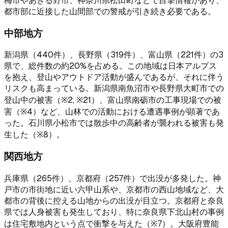
梅市やあきる野市、神奈川県松田町などで目撃情報があり、
都市部に近接した山間部での警戒が引き続き必要である。
中部地方
新潟県（440件）、長野県（319件）、富山県（221件）の3
県で、総件数の約20%を占める。この地域は日本アルプス
を抱え、登山やアウトドア活動が盛んであるが、それに伴う
リスクも高まっている。新潟県南魚沼市や長野県大町市での
登山中の被害（※2, ※21）、富山県南砺市の工事現場での被
害（※4）など、山林での活動における遭遇事例が顕著であ
った。石川県小松市では散歩中の高齢者が襲われる被害も発
生した（※8）。
関西地方
兵庫県（265件）、京都府（257件）で出没が多発した。神
戸市の市街地に近い六甲山系や、京都市の西山地域など、大
都市の背後に控える山地からの出没が目立つ。京都府と奈良
県では人身被害も発生しており、特に奈良県下北山村の事例
は住宅敷地内という点で衝撃を与えた（※7）。大阪府豊能