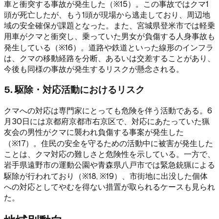
車と衝突する事故が発生した（※15）。この事故ではクマ1
頭が死亡したが、もう1頭が現場から逃走しており、周辺地
域の安全確保が課題となった。また、宮城県登米市では軽乗
用車がクマと衝突し、乗っていた男女が負傷する人身事故も
発生している（※16）。道路や鉄道といった線形のインフラ
は、クマの移動経路を分断、あるいは交差することがあり、
今後も同様の事故が発生するリスクが懸念される。
5. 駆除・対応活動におけるリスク
クマへの対応は専門家にとっても危険を伴う活動である。6
月30日には京都府京都市右京区で、対応にあたっていた猟
友会の男性がクマに襲われ負傷する事案が発生した
（※17）。住民の安全を守るための活動中に被害が発生した
ことは、クマ対応の難しさと危険性を示している。一方で、
岩手県遠野市の運動公園や青森県八戸市では緊急銃猟による
駆除が行われており（※18, ※19）、市街地に出没した個体
への対応としてやむを得ない措置が取られるケースも見られ
た。