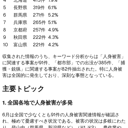
4
北海道
413件
7.9%
5
長野県
319件
6.1%
6
群馬県
271件
5.2%
7
兵庫県
265件
5.1%
8
京都府
257件
4.9%
9
秋田県
222件
4.3%
10
富山県
221件
4.2%
収集された情報のうち、キーワード分析からは「人身被害」
に関連する事案が91件、「都市部」での出没が385件、「捕
獲・銃猟」に関連する事案が82件抽出された。特に人身被
害は全国的に発生しており、深刻な事態となっている。
主要トピック
1. 全国各地で人身被害が多発
6月は全国で少なくとも91件の人身被害関連情報が確認さ
れ、極めて憂慮すべき状況である。被害の状況は多岐にわた
り、登山中（群馬県、新潟県など）（※1, ※2）、農作業や