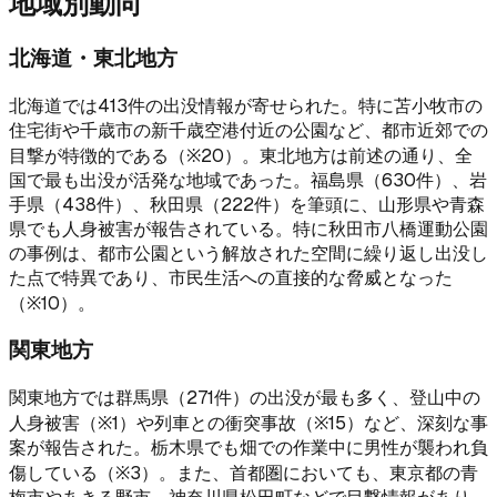
地域別動向
北海道・東北地方
北海道では413件の出没情報が寄せられた。特に苫小牧市の
住宅街や千歳市の新千歳空港付近の公園など、都市近郊での
目撃が特徴的である（※20）。東北地方は前述の通り、全
国で最も出没が活発な地域であった。福島県（630件）、岩
手県（438件）、秋田県（222件）を筆頭に、山形県や青森
県でも人身被害が報告されている。特に秋田市八橋運動公園
の事例は、都市公園という解放された空間に繰り返し出没し
た点で特異であり、市民生活への直接的な脅威となった
（※10）。
関東地方
関東地方では群馬県（271件）の出没が最も多く、登山中の
人身被害（※1）や列車との衝突事故（※15）など、深刻な事
案が報告された。栃木県でも畑での作業中に男性が襲われ負
傷している（※3）。また、首都圏においても、東京都の青