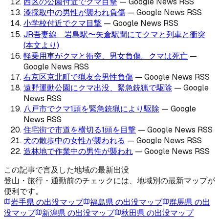
西区の公園付近でクマ目撃
—
Google News RSS
漆採取中の男性が襲われ負傷
—
Google News RSS
小学校付近でクマ目撃
—
Google News RSS
JR吾妻線 岩島駅〜矢倉駅間にてクマと列車と衝突
(本文より)
軽乗用車がクマと衝突、男女負傷。クマは死亡
—
Google News RSS
右京区京北町で猟友会男性負傷
—
Google News RSS
遠野運動公園にクマ出没、緊急銃猟で駆除
—
Google
News RSS
八戸市でクマ1頭を緊急銃猟により駆除
—
Google
News RSS
住宅街で市道を横切る1頭を目撃
—
Google News RSS
犬の散歩中の女性が襲われる
—
Google News RSS
造林地で作業中の男性が襲われ
—
Google News RSS
この記事で言及した地域の最新出没
登山・旅行・通勤前のチェックには、地域別の最新マップが
便利です。
岩手県
の出没マップ
福島県
の出没マップ
群馬県
の出
没マップ
新潟県
の出没マップ
秋田県
の出没マップ