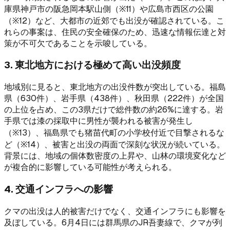
庫県神戸市の阪急岡本駅山側（※11）や広島市西区の公園
（※12）など、大都市の近郊でも出没が確認されている。こ
れらの事案は、住民の安全確保のため、迅速な情報伝達と対
策が不可欠であることを示唆している。
3. 東北地方における極めて高い出没頻度
地域別に見ると、東北地方の出没件数が突出している。福島
県（630件）、岩手県（438件）、秋田県（222件）が全国
の上位を占め、この3県だけで総件数の約26%に達する。岩
手県では漆の採取中に男性が襲われる被害が発生し
（※13）、福島県でも猪苗代町の小学校付近で目撃されるな
ど（※14）、被害と出没の両面で深刻な状況が続いている。
背景には、地域の個体数密度の上昇や、山林の環境変化など
が複合的に影響している可能性が考えられる。
4. 交通インフラへの影響
クマの出没は人的被害だけでなく、交通インフラにも影響を
及ぼしている。6月4日には群馬県のJR吾妻線で、クマが列