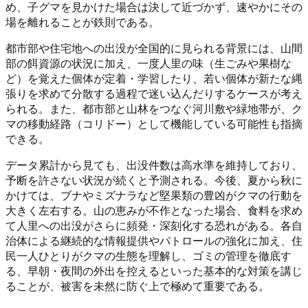
め、子グマを見かけた場合は決して近づかず、速やかにその
場を離れることが鉄則である。
都市部や住宅地への出没が全国的に見られる背景には、山間
部の餌資源の状況に加え、一度人里の味（生ごみや果樹な
ど）を覚えた個体が定着・学習したり、若い個体が新たな縄
張りを求めて分散する過程で迷い込んだりするケースが考え
られる。また、都市部と山林をつなぐ河川敷や緑地帯が、ク
マの移動経路（コリドー）として機能している可能性も指摘
できる。
データ累計から見ても、出没件数は高水準を維持しており、
予断を許さない状況が続くと予測される。今後、夏から秋に
かけては、ブナやミズナラなど堅果類の豊凶がクマの行動を
大きく左右する。山の恵みが不作となった場合、食料を求め
て人里への出没がさらに頻発・深刻化する恐れがある。各自
治体による継続的な情報提供やパトロールの強化に加え、住
民一人ひとりがクマの生態を理解し、ゴミの管理を徹底す
る、早朝・夜間の外出を控えるといった基本的な対策を講じ
ることが、被害を未然に防ぐ上で極めて重要である。