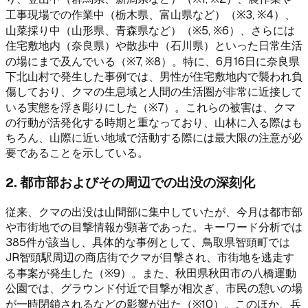
工事現場での作業中（栃木県、富山県など）（※3, ※4）、
山菜採り中（山形県、青森県など）（※5, ※6）、さらには
住宅敷地内（奈良県）や散歩中（石川県）といった日常生活
の場にまで及んでいる（※7, ※8）。特に、6月16日に奈良県
下北山村で発生した事例では、男性が住宅敷地内で襲われ負
傷しており、クマの生息域と人間の生活圏が非常に近接して
いる実態を浮き彫りにした（※7）。これらの被害は、クマ
の行動が活発化する時期と重なっており、山林に入る際はも
ちろん、山際に近い地域で活動する際には最大限の注意が必
要であることを示している。
2. 都市部およびその周辺での出没の深刻化
従来、クマの出没は山間部に集中していたが、今月は都市部
や市街地での目撃情報が顕著であった。キーワード分析では
385件が該当し、具体的な事例として、鳥取県智頭町では
JR智頭駅周辺の商店街でクマが目撃され、市街地を逃走す
る事案が発生した（※9）。また、秋田県秋田市の八橋運動
公園では、グラウンド付近で目撃が相次ぎ、市民の憩いの場
が一時閉鎖されるなどの影響が出た（※10）。このほか、兵