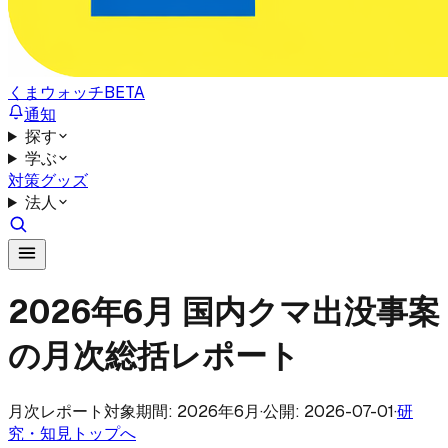
くまウォッチ
BETA
通知
探す
学ぶ
対策グッズ
法人
2026年6月 国内クマ出没事案
の月次総括レポート
月次レポート
対象期間: 2026年6月
·
公開: 2026-07-01
·
研
究・知見トップへ