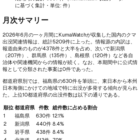
に基づく集計・単位: 件）
月次サマリー
2026年6月の一ヶ月間にKumaWatchが収集した国内のクマ
出没関連情報は、総計5209件に上った。情報源の内訳は、
報道由来のものが4378件と大半を占め、次いで新潟県
（207件）、群馬県（135件）、島根県（120件）など各自
治体や関連機関からの情報が続く。なお、本期間中に公式情
報として分類された事案は0件であった。
都道府県別では、福島県の630件を筆頭に、東日本から本州
日本海側にかけての地域で特に出没が多発する傾向が見られ
た。上位10都道府県の出没件数は以下の通りである。
順位
都道府県
件数
総件数に占める割合
1
福島県
630件
12.1%
2
新潟県
440件
8.4%
3
岩手県
438件
8.4%