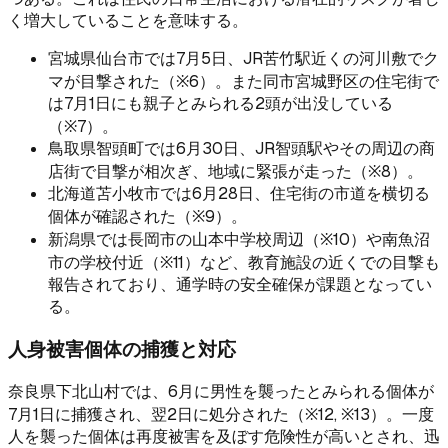
く増大していることを意味する。
宮城県仙台市では7月5日、JR苦竹駅近くの河川敷でク
マが目撃された（※6）。また同市宮城野区の住宅街で
は7月1日にも親子とみられる2頭が出没している
（※7）。
鳥取県智頭町では6月30日、JR智頭駅やその周辺の商
店街で目撃が相次ぎ、地域に緊張が走った（※8）。
北海道苫小牧市では6月28日、住宅街の市道を横切る
個体が確認された（※9）。
新潟県では長岡市の山本中学校周辺（※10）や南魚沼
市の学校付近（※11）など、教育施設の近くでの目撃も
報告されており、通学時の安全確保が課題となってい
る。
人身被害個体の捕獲と対応
奈良県下北山村では、6月に男性を襲ったとみられる個体が
7月1日に捕獲され、翌2日に処分された（※12, ※13）。一度
人を襲った個体は再度被害を及ぼす危険性が高いとされ、迅