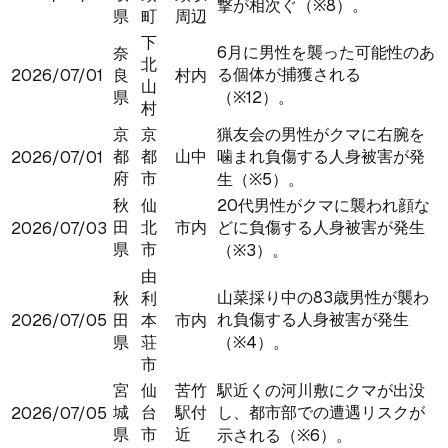
撃が相次ぐ（※8）。
県
町
周辺
下
6月に男性を襲った可能性のあ
奈
北
る個体が捕獲される
2026/07/01
良
村内
山
県
（※12）。
村
京
京
猟友会の男性がクマに右腕を
都
都
山中
噛まれ負傷する人身被害が発
2026/07/01
府
市
生（※5）。
秋
仙
20代男性がクマに襲われ顔な
田
北
市内
どに負傷する人身被害が発生
2026/07/03
県
市
（※3）。
由
山菜採り中の83歳男性が襲わ
秋
利
れ負傷する人身被害が発生
2026/07/05
田
本
市内
県
荘
（※4）。
市
宮
仙
苦竹
駅近くの河川敷にクマが出没
城
台
駅付
し、都市部での遭遇リスクが
2026/07/05
県
市
近
示される（※6）。