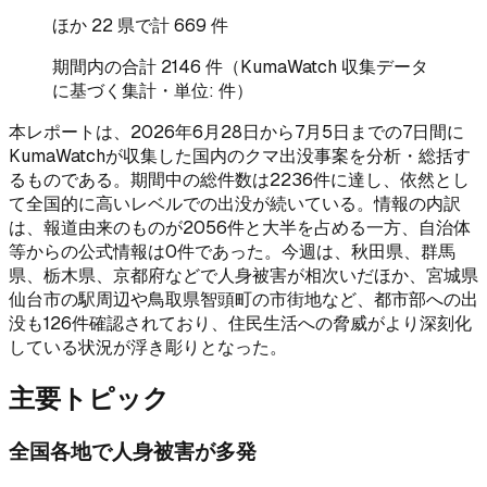
ほか
22
県で計
669
件
期間内の合計
2146
件（KumaWatch 収集データ
に基づく集計・単位: 件）
本レポートは、2026年6月28日から7月5日までの7日間に
KumaWatchが収集した国内のクマ出没事案を分析・総括す
るものである。期間中の総件数は2236件に達し、依然とし
て全国的に高いレベルでの出没が続いている。情報の内訳
は、報道由来のものが2056件と大半を占める一方、自治体
等からの公式情報は0件であった。今週は、秋田県、群馬
県、栃木県、京都府などで人身被害が相次いだほか、宮城県
仙台市の駅周辺や鳥取県智頭町の市街地など、都市部への出
没も126件確認されており、住民生活への脅威がより深刻化
している状況が浮き彫りとなった。
主要トピック
全国各地で人身被害が多発