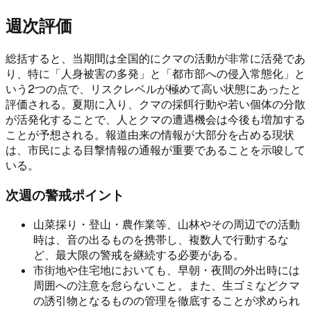
週次評価
総括すると、当期間は全国的にクマの活動が非常に活発であ
り、特に「人身被害の多発」と「都市部への侵入常態化」と
いう2つの点で、リスクレベルが極めて高い状態にあったと
評価される。夏期に入り、クマの採餌行動や若い個体の分散
が活発化することで、人とクマの遭遇機会は今後も増加する
ことが予想される。報道由来の情報が大部分を占める現状
は、市民による目撃情報の通報が重要であることを示唆して
いる。
次週の警戒ポイント
山菜採り・登山・農作業等、山林やその周辺での活動
時は、音の出るものを携帯し、複数人で行動するな
ど、最大限の警戒を継続する必要がある。
市街地や住宅地においても、早朝・夜間の外出時には
周囲への注意を怠らないこと。また、生ゴミなどクマ
の誘引物となるものの管理を徹底することが求められ