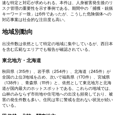
速な特定と対応が求められる。本件は、人身被害発生後のリ
スク管理の重要性を示す事例である。期間中の「捕獲・銃猟
キーワード一致」は6件であったが、こうした危険個体への
対応事案は社会的な注目度も高い。
地域別動向
出没件数は依然として特定の地域に集中しているが、西日本
を含む広範なエリアでも報告が確認されている。
東北地方・北海道
秋田県（315件）、岩手県（254件）、北海道（245件）が
全国の上位3地域を占め、次いで福島県（170件）、宮城県
（138件）、青森県（111件）と、依然として東北地方と北海
道が国内最大のホットスポットである。これらの地域では、
山林のみならず市街地や住宅地への出没も頻発しており、被
害の発生件数も多い。住民は常に警戒を怠れない状況が続い
ている。