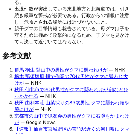
る。
出没件数が突出している東北地方と北海道では、引き
続き厳重な警戒が必要である。行政からの情報に注意
し、危険とされる場所には近づかないこと。
親子グマの目撃情報も報告されている。母グマは子を
守るために極めて攻撃的になるため、子グマを見かけ
ても決して近づいてはならない。
参考文献
群馬 桐生 登山中の男性がクマに襲われけが
—
NHK
栃木 那須塩原 畑で作業の70代男性がクマに襲われ大
けが
—
NHK
秋田 仙北市で20代男性がクマに襲われけが 顔などひ
っかかれる
—
NHK
秋田 由利本荘 山菜採りの83歳男性 クマに襲われ頭や
腕にけが
—
NHK
京都市の山中で猟友会の男性がクマに右腕をかまれけ
が
—
Google News
【速報】仙台市宮城野区の苦竹駅近くの河川敷にクマ