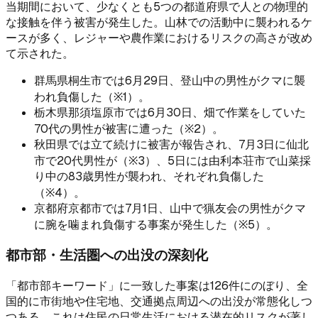
当期間において、少なくとも5つの都道府県で人との物理的
な接触を伴う被害が発生した。山林での活動中に襲われるケ
ースが多く、レジャーや農作業におけるリスクの高さが改め
て示された。
群馬県桐生市では6月29日、登山中の男性がクマに襲
われ負傷した（※1）。
栃木県那須塩原市では6月30日、畑で作業をしていた
70代の男性が被害に遭った（※2）。
秋田県では立て続けに被害が報告され、7月3日に仙北
市で20代男性が（※3）、5日には由利本荘市で山菜採
り中の83歳男性が襲われ、それぞれ負傷した
（※4）。
京都府京都市では7月1日、山中で猟友会の男性がクマ
に腕を噛まれ負傷する事案が発生した（※5）。
都市部・生活圏への出没の深刻化
「都市部キーワード」に一致した事案は126件にのぼり、全
国的に市街地や住宅地、交通拠点周辺への出没が常態化しつ
つある。これは住民の日常生活における潜在的リスクが著し