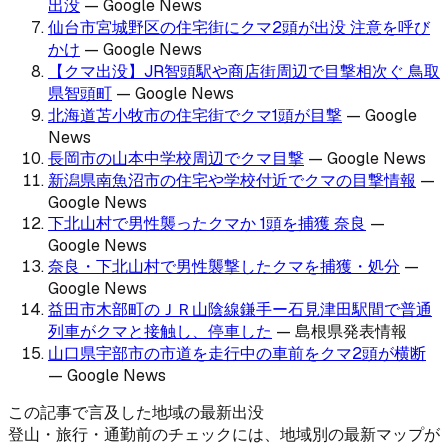
出没
—
Google News
仙台市宮城野区の住宅街にクマ2頭が出没 注意を呼び
かけ
—
Google News
【クマ出没】JR智頭駅や商店街周辺で目撃相次ぐ 鳥取
県智頭町
—
Google News
北海道苫小牧市の住宅街でクマ1頭が目撃
—
Google
News
長岡市の山本中学校周辺でクマ目撃
—
Google News
新潟県南魚沼市の住宅や学校付近でクマの目撃情報
—
Google News
下北山村で男性襲ったクマか 1頭を捕獲 奈良
—
Google News
奈良・下北山村で男性襲撃したクマを捕獲・処分
—
Google News
益田市木部町のＪＲ山陰線鎌手ー石見津田駅間で普通
列車がクマと接触し、停車した
—
島根県発表情報
山口県宇部市の市道を走行中の車前をクマ2頭が横断
—
Google News
この記事で言及した地域の最新出没
登山・旅行・通勤前のチェックには、地域別の最新マップが