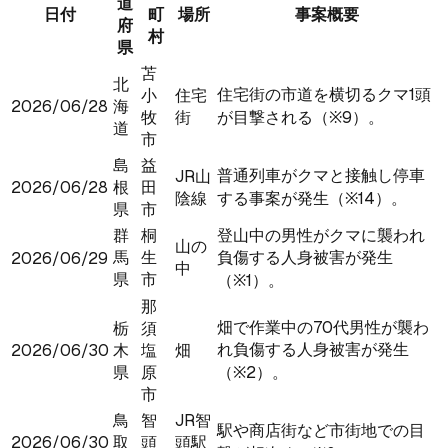
道
日付
町
場所
事案概要
府
村
県
苫
北
住宅街の市道を横切るクマ1頭
小
住宅
2026/06/28
海
牧
街
が目撃される（※9）。
道
市
島
益
普通列車がクマと接触し停車
JR山
2026/06/28
根
田
陰線
する事案が発生（※14）。
県
市
群
桐
登山中の男性がクマに襲われ
山の
馬
生
負傷する人身被害が発生
2026/06/29
中
県
市
（※1）。
那
畑で作業中の70代男性が襲わ
栃
須
れ負傷する人身被害が発生
2026/06/30
木
塩
畑
県
原
（※2）。
市
鳥
智
JR智
駅や商店街など市街地での目
2026/06/30
取
頭
頭駅