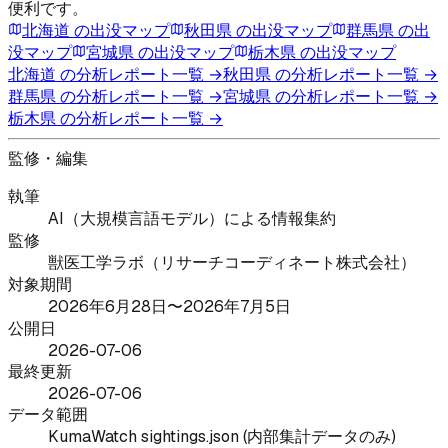
便利です。
北海道
の出没マップ
秋田県
の出没マップ
群馬県
の出
没マップ
宮城県
の出没マップ
栃木県
の出没マップ
北海道
の分析レポート一覧 →
秋田県
の分析レポート一覧 →
群馬県
の分析レポート一覧 →
宮城県
の分析レポート一覧 →
栃木県
の分析レポート一覧 →
監修・編集
執筆
AI（大規模言語モデル）による情報集約
監修
獣医工学ラボ（リサーチコーディネート株式会社）
対象期間
2026年6月28日〜2026年7月5日
公開日
2026-07-06
最終更新
2026-07-06
データ範囲
KumaWatch sightings.json (内部集計データのみ)