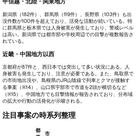
甲信越・北陸・関東地方
新潟県（182件）、群馬県（119件）、長野県（103件）も出
没件数が100件を超えており、活発な活動が続いている。特
に群馬県と栃木県では人身被害が発生しており、警戒レベル
は高い。新潟県では都市部や学校周辺での目撃が複数報告さ
れている。
近畿・中国地方以西
京都府が87件と、西日本では突出して多い状況にある。人
身被害も発生しており、注意が必要である。また、鳥取県で
の市街地出没や、島根県のJR山陰線で列車とクマが接触す
る事案（※14）、山口県宇部市で市道を2頭が横切るなど
（※15）、中国地方でも目撃情報が報告されており、分布域
の拡大や行動の活発化が示唆される。
注目事案の時系列整理
都
市