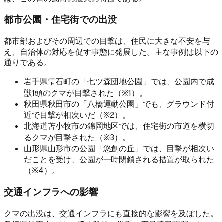
都市公園・住宅街での出没
都市部およびその周辺での目撃は、住民に大きな不安を与
え、自治体の対応を促す事態に発展した。主な事例は以下の
通りである。
岩手県雫石町の「七ツ森団地公園」では、公園内で成
獣1頭のクマが目撃された（※1）。
秋田県秋田市の「八橋運動公園」でも、グラウンド付
近で目撃が相次いだ（※2）。
北海道苫小牧市の錦岡地区では、住宅街の市道を横切
るクマが目撃された（※3）。
山形県山形市の公園「悠創の丘」では、目撃が相次い
だことを受け、公園が一時閉鎖される措置が取られた
（※4）。
交通インフラへの影響
クマの出没は、交通インフラにも直接的な影響を及ぼした。