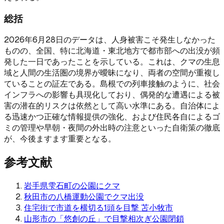
総括
2026年6月28日のデータは、人身被害こそ発生しなかった
ものの、全国、特に北海道・東北地方で都市部への出没が頻
発した一日であったことを示している。これは、クマの生息
域と人間の生活圏の境界が曖昧になり、両者の空間が重複し
ていることの証左である。島根での列車接触のように、社会
インフラへの影響も具現化しており、偶発的な遭遇による被
害の潜在的リスクは依然として高い水準にある。自治体によ
る迅速かつ正確な情報提供の強化、および住民各自によるゴ
ミの管理や早朝・夜間の外出時の注意といった自衛策の徹底
が、今後ますます重要となる。
参考文献
岩手県雫石町の公園にクマ
秋田市の八橋運動公園でクマ出没
住宅街で市道を横切る1頭を目撃 苫小牧市
山形市の「悠創の丘」で目撃相次ぎ公園閉鎖