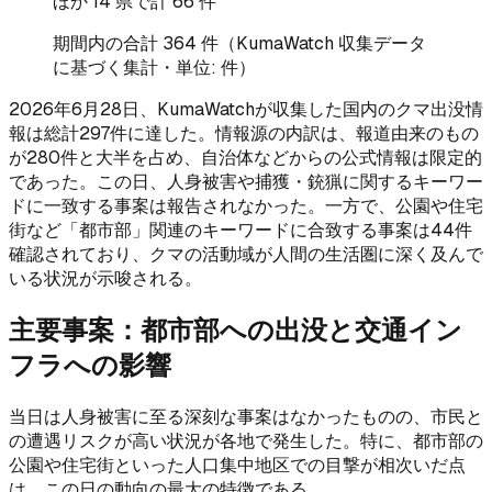
ほか
14
県で計
66
件
期間内の合計
364
件（KumaWatch 収集データ
に基づく集計・単位: 件）
2026年6月28日、KumaWatchが収集した国内のクマ出没情
報は総計297件に達した。情報源の内訳は、報道由来のもの
が280件と大半を占め、自治体などからの公式情報は限定的
であった。この日、人身被害や捕獲・銃猟に関するキーワー
ドに一致する事案は報告されなかった。一方で、公園や住宅
街など「都市部」関連のキーワードに合致する事案は44件
確認されており、クマの活動域が人間の生活圏に深く及んで
いる状況が示唆される。
主要事案：都市部への出没と交通イン
フラへの影響
当日は人身被害に至る深刻な事案はなかったものの、市民と
の遭遇リスクが高い状況が各地で発生した。特に、都市部の
公園や住宅街といった人口集中地区での目撃が相次いだ点
は、この日の動向の最大の特徴である。