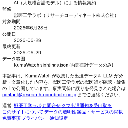
AI（大規模言語モデル）による情報集約
監修
獣医工学ラボ（リサーチコーディネート株式会社）
対象期間
2026年6月28日
公開日
2026-06-29
最終更新
2026-06-29
データ範囲
KumaWatch sightings.json (内部集計データのみ)
本記事は、KumaWatch が収集した出没データを LLM が分
析・文章化した内容を、獣医工学ラボの獣医師が確認・編集
の上で公開しています。事実関係に誤りを発見された場合は
contact@research-coordinate.co.jp
までご連絡ください。
運営:
獣医工学ラボ
·
お問合せ
·
クマ出没通知を受け取る
このサイトについて
·
データの透明性
·
製品・サービスの掲載
·
免責事項
·
プライバシー
·
通知設定