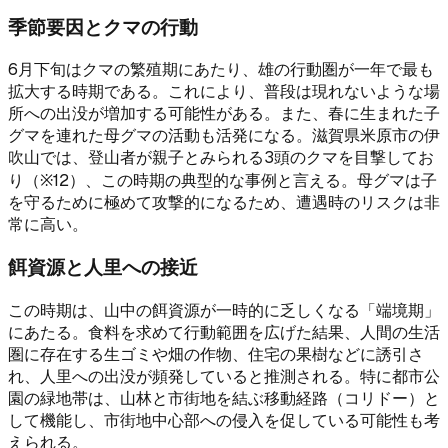
季節要因とクマの行動
6月下旬はクマの繁殖期にあたり、雄の行動圏が一年で最も
拡大する時期である。これにより、普段は現れないような場
所への出没が増加する可能性がある。また、春に生まれた子
グマを連れた母グマの活動も活発になる。滋賀県米原市の伊
吹山では、登山者が親子とみられる3頭のクマを目撃してお
り（※12）、この時期の典型的な事例と言える。母グマは子
を守るために極めて攻撃的になるため、遭遇時のリスクは非
常に高い。
餌資源と人里への接近
この時期は、山中の餌資源が一時的に乏しくなる「端境期」
にあたる。食料を求めて行動範囲を広げた結果、人間の生活
圏に存在する生ゴミや畑の作物、住宅の果樹などに誘引さ
れ、人里への出没が頻発していると推測される。特に都市公
園の緑地帯は、山林と市街地を結ぶ移動経路（コリドー）と
して機能し、市街地中心部への侵入を促している可能性も考
えられる。