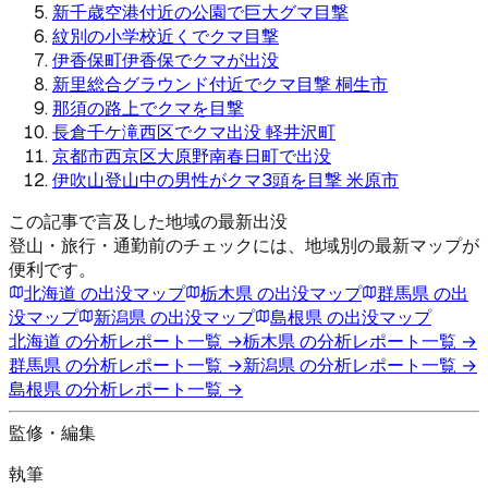
新千歳空港付近の公園で巨大グマ目撃
紋別の小学校近くでクマ目撃
伊香保町伊香保でクマが出没
新里総合グラウンド付近でクマ目撃 桐生市
那須の路上でクマを目撃
長倉千ケ滝西区でクマ出没 軽井沢町
京都市西京区大原野南春日町で出没
伊吹山登山中の男性がクマ3頭を目撃 米原市
この記事で言及した地域の最新出没
登山・旅行・通勤前のチェックには、地域別の最新マップが
便利です。
北海道
の出没マップ
栃木県
の出没マップ
群馬県
の出
没マップ
新潟県
の出没マップ
島根県
の出没マップ
北海道
の分析レポート一覧 →
栃木県
の分析レポート一覧 →
群馬県
の分析レポート一覧 →
新潟県
の分析レポート一覧 →
島根県
の分析レポート一覧 →
監修・編集
執筆