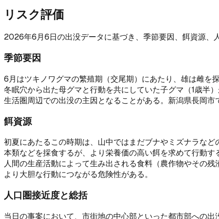
リスク評価
2026年6月6日の出没データに基づき、季節要因、餌資源
季節要因
6月はツキノワグマの繁殖期（交尾期）にあたり、雄は雌を
冬眠穴から出た母グマと行動を共にしていた子グマ（1歳半
生活圏周辺での出没の主因となることがある。新潟県長岡市
餌資源
初夏にあたるこの時期は、山中ではまだブナやミズナラなど
本類などを採食するが、より栄養価の高い餌を求めて行動す
人間の生産活動によって生み出される食料（農作物やその残
より大胆な行動につながる危険性がある。
人口圏接近度と総括
当日の事案において、市街地の中心部といった都市部への出