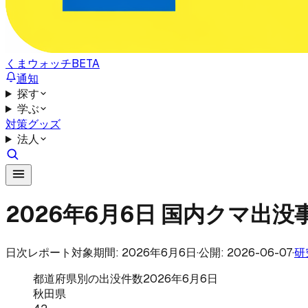
くまウォッチ
BETA
通知
探す
学ぶ
対策グッズ
法人
2026年6月6日 国内クマ出
日次レポート
対象期間: 2026年6月6日
·
公開: 2026-06-07
·
研
都道府県別の出没件数
2026年6月6日
秋田県