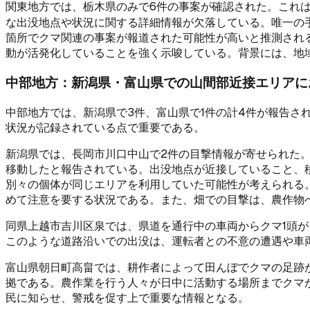
関東地方では、栃木県のみで6件の事案が確認された。これ
な出没地点や状況に関する詳細情報が欠落している。唯一の手
箇所でクマ関連の事案が報道された可能性が高いと推測され
動が活発化していることを強く示唆している。背景には、地
中部地方：新潟県・富山県での山間部近接エリアに
中部地方では、新潟県で3件、富山県で1件の計4件が報告
状況が記録されている点で重要である。
新潟県では、長岡市川口中山で2件の目撃情報が寄せられた。
移動したと報告されている。出没地点が近接していること、
別々の個体が同じエリアを利用していた可能性が考えられる
めて注意を要する状況である。また、畑での目撃は、農作物
同県上越市吉川区泉では、県道を通行中の車両からクマ1頭
このような道路沿いでの出没は、運転者との不意の遭遇や車
富山県朝日町高畠では、耕作者によって田んぼでクマの足跡
拠である。農作業を行う人々が日中に活動する場所までクマ
民に知らせ、警戒を促す上で重要な情報となる。