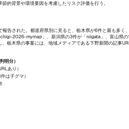
季節的背景や環境要因を考慮したリスク評価を行う。
で報告された。都道府県別に見ると、栃木県が6件と最も多く、
gi-2026-mymap」、新潟県の3件が「niigata」、富山
し、栃木県の事案には、地域メディアである下野新聞の記事U
判明分）
URLあり）
ち1件は子グマ）
件