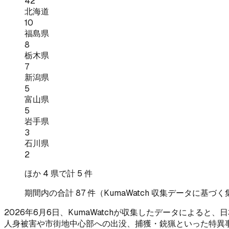
42
北海道
10
福島県
8
栃木県
7
新潟県
5
富山県
5
岩手県
3
石川県
2
ほか
4
県で計
5
件
期間内の合計
87
件（KumaWatch 収集データに基づく
2026年6月6日、KumaWatchが収集したデータによ
人身被害や市街地中心部への出没、捕獲・銃猟といった特異