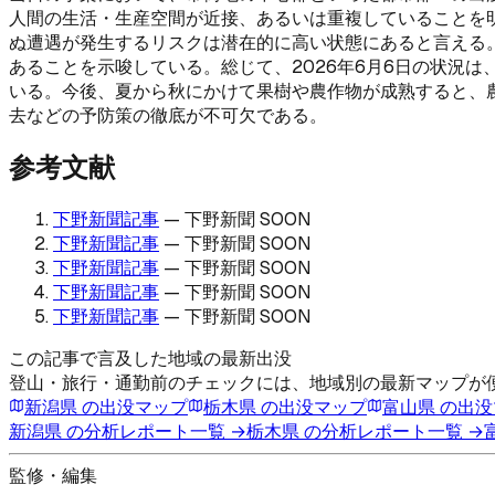
人間の生活・生産空間が近接、あるいは重複していることを
ぬ遭遇が発生するリスクは潜在的に高い状態にあると言える
あることを示唆している。総じて、2026年6月6日の状況
いる。今後、夏から秋にかけて果樹や農作物が成熟すると、
去などの予防策の徹底が不可欠である。
参考文献
下野新聞記事
—
下野新聞 SOON
下野新聞記事
—
下野新聞 SOON
下野新聞記事
—
下野新聞 SOON
下野新聞記事
—
下野新聞 SOON
下野新聞記事
—
下野新聞 SOON
この記事で言及した地域の最新出没
登山・旅行・通勤前のチェックには、地域別の最新マップが
新潟県
の出没マップ
栃木県
の出没マップ
富山県
の出没
新潟県
の分析レポート一覧 →
栃木県
の分析レポート一覧 →
監修・編集