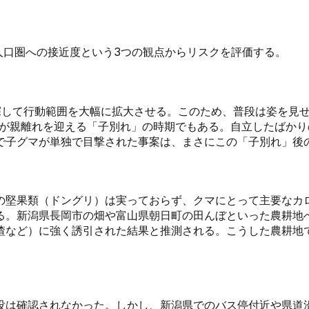
、人口圏への接近度という3つの観点からリスクを評価する。
探して行動範囲を大幅に拡大させる。このため、普段は姿を見
）が親離れを迎える「子別れ」の時期でもある。自立したばか
で子グマが単独で目撃された事案は、まさにこの「子別れ」後
の堅果類（ドングリ）は実っておらず、クマにとって主要なカ
る。新潟県長岡市の畑や富山県朝日町の田んぼといった農耕地
渣など）に強く誘引された結果と推測される。こうした農耕地
没は確認されなかった。しかし、新潟県でのバス停付近や県道