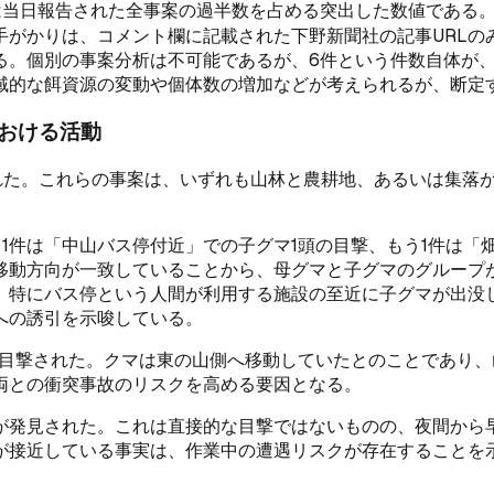
は当日報告された全事案の過半数を占める突出した数値である
がかりは、コメント欄に記載された下野新聞社の記事URLのみで
る。個別の事案分析は不可能であるが、6件という件数自体が
域的な餌資源の変動や個体数の増加などが考えられるが、断定
おける活動
された。これらの事案は、いずれも山林と農耕地、あるいは集落
1件は「中山バス停付近」での子グマ1頭の目撃、もう1件は「
移動方向が一致していることから、母グマと子グマのグループ
。特にバス停という人間が利用する施設の至近に子グマが出没
への誘引を示唆している。
が目撃された。クマは東の山側へ移動していたとのことであり
両との衝突事故のリスクを高める要因となる。
が発見された。これは直接的な目撃ではないものの、夜間から
が接近している事実は、作業中の遭遇リスクが存在することを