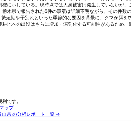
明確に示している。現時点では人身被害は発生していないが、
。栃木県で報告された6件の事案は詳細不明ながら、その件数
は、繁殖期や子別れといった季節的な要因を背景に、クマが餌
農耕地への出没はさらに増加・深刻化する可能性があるため、
便利です。
マップ
富山県
の分析レポート一覧 →