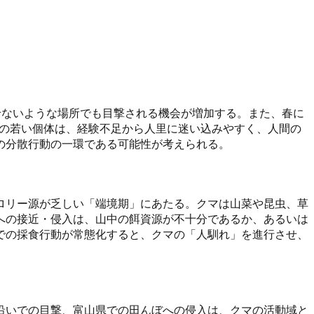
せないような場所でも目撃される機会が増加する。また、春に
りの若い個体は、経験不足から人里に迷い込みやすく、人間の
の分散行動の一環である可能性が考えられる。
ロリー源が乏しい「端境期」にあたる。クマは山菜や昆虫、草
への接近・侵入は、山中の餌資源が不十分であるか、あるいは
での採食行動が常態化すると、クマの「人馴れ」を進行させ、
沿いでの目撃、富山県での田んぼへの侵入は、クマの活動域と