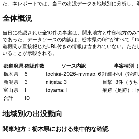
た。本レポートでは、当日の出没データを地域別に分析し、
全体概況
当日に確認された全10件の事案は、関東地方と中部地方のみ
であった。データソースの内訳は、栃木県の6件がすべて「tochi
道機関が直接報じたURL付きの情報は含まれていない。ただ
いることが示唆される。
都道府県
確認件数
ソース内訳
事案種別（
栃木県
6
tochigi-2026-mymap: 6
詳細不明（報道
新潟県
3
niigata: 3
目撃: 3件（う
富山県
1
toyama: 1
痕跡（足跡）: 1
合計
10
地域別の出没動向
関東地方：栃木県における集中的な確認