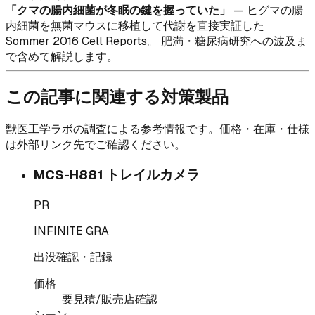
「クマの腸内細菌が冬眠の鍵を握っていた」
— ヒグマの腸
内細菌を無菌マウスに移植して代謝を直接実証した
Sommer 2016 Cell Reports。 肥満・糖尿病研究への波及ま
で含めて解説します。
この記事に関連する対策製品
獣医工学ラボの調査による参考情報です。価格・在庫・仕様
は外部リンク先でご確認ください。
MCS-H881 トレイルカメラ
PR
INFINITE GRA
出没確認・記録
価格
要見積/販売店確認
シーン