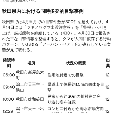
で目撃が相次いだ。
秋田県内における同時多発的目撃事例
秋田県では4月単月での目撃件数が300件を超えており、4
月14日には「ツキノワグマ出没注意報」を「警報」へ引き
上げ、厳戒態勢を継続している（※10）。4月30日に報告さ
れた主な目撃情報を整理すると、クマが人間に依存する行動
パターン、いわゆる「アーバン・ベア」化が進行している実
態が見て取れる。
確認時
出
場所
状況の概要
刻
典
秋田市新屋鳥木
06:00
住宅地付近での目撃
12
町
潟上市天王字下
県道上で体長約1.5mの個体を目
09:40
12
浜山
撃
民家から約30mの川対岸に座
10:00
秋田市雄和碇田
12
り込む姿を確認
潟上市天王上出
コンビニ付近から海水浴場方向
12:29
12