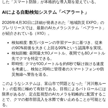
した「スマート防除」が本格的な導入期を迎えている。
AIによる自動検知システム「ベアラート」
2026年4月30日に詳細が発表された「地域防災 EXPO」の
プレリリースでは、最新のAIカメラシステム「ベアラート」
が紹介されている（※10）。
検知精度: 数万パターンの学習データに基づき、従来
の90%前後を大きく上回る99%という認識率を実現。
検知距離: 昼間最大110メートル、夜間でも80メートル
先でクマを特定できる。
即時性: クマが100メートルを約6秒で駆け抜ける速度
を考慮し、検知と同時に管理者のスマートフォンや防
災無線へ警告を送る。
このようなシステムは、富山市で問題となった「河川敷ルー
ト」の監視に極めて有効である。目視によるパトロールには
限界があるが、定点監視型のAIカメラを戦略的に配置するこ
とで、クマの都市部流入を水際で食い止めることが可能とな
る。