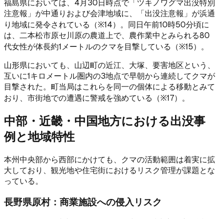
福島県においては、4月30日時点で「ツキノワグマ出没特別
注意報」が中通りおよび会津地域に、「出没注意報」が浜通
り地域に発令されている（※14）。同日午前10時50分頃に
は、二本松市原セ川原の農道上で、農作業中とみられる80
代女性が体長約1メートルのクマを目撃している（※15）。
山形県においても、山辺町の近江、大塚、要害地区という、
互いに1キロメートル圏内の3地点で早朝から連続してクマが
目撃された。町当局はこれらを同一の個体による移動とみて
おり、市街地での遭遇に警戒を強めている（※17）。
中部・近畿・中国地方における出没事
例と地域特性
本州中央部から西部にかけても、クマの活動範囲は着実に拡
大しており、観光地や住宅街におけるリスク管理が課題とな
っている。
長野県原村：商業施設への侵入リスク