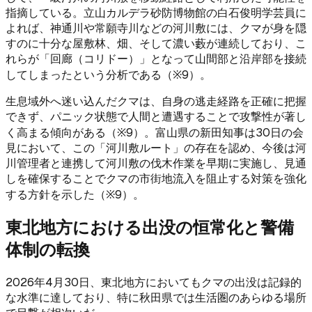
指摘している。立山カルデラ砂防博物館の白石俊明学芸員に
よれば、神通川や常願寺川などの河川敷には、クマが身を隠
すのに十分な屋敷林、畑、そして濃い藪が連続しており、こ
れらが「回廊（コリドー）」となって山間部と沿岸部を接続
してしまったという分析である（※9）。
生息域外へ迷い込んだクマは、自身の逃走経路を正確に把握
できず、パニック状態で人間と遭遇することで攻撃性が著し
く高まる傾向がある（※9）。富山県の新田知事は30日の会
見において、この「河川敷ルート」の存在を認め、今後は河
川管理者と連携して河川敷の伐木作業を早期に実施し、見通
しを確保することでクマの市街地流入を阻止する対策を強化
する方針を示した（※9）。
東北地方における出没の恒常化と警備
体制の転換
2026年4月30日、東北地方においてもクマの出没は記録的
な水準に達しており、特に秋田県では生活圏のあらゆる場所