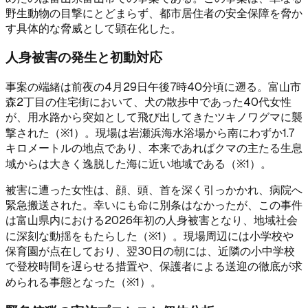
野生動物の目撃にとどまらず、都市居住者の安全保障を脅か
す具体的な脅威として顕在化した。
人身被害の発生と初動対応
事案の端緒は前夜の4月29日午後7時40分頃に遡る。富山市
森2丁目の住宅街において、犬の散歩中であった40代女性
が、用水路から突如として飛び出してきたツキノワグマに襲
撃された（※1）。現場は岩瀬浜海水浴場から南にわずか1.7
キロメートルの地点であり、本来であればクマの主たる生息
域からは大きく逸脱した海に近い地域である（※1）。
被害に遭った女性は、顔、頭、首を深く引っかかれ、病院へ
緊急搬送された。幸いにも命に別条はなかったが、この事件
は富山県内における2026年初の人身被害となり、地域社会
に深刻な動揺をもたらした（※1）。現場周辺には小学校や
保育園が点在しており、翌30日の朝には、近隣の小中学校
で登校時間を遅らせる措置や、保護者による送迎の徹底が求
められる事態となった（※1）。