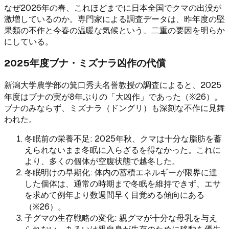
なぜ2026年の春、これほどまでに日本全国でクマの出没が
激増しているのか。専門家による調査データは、昨年度の堅
果類の不作と今春の温暖な気候という、二重の要因を明らか
にしている。
2025年度ブナ・ミズナラ凶作の代償
新潟大学農学部の箕口秀夫名誉教授の調査によると、2025
年度はブナの実が8年ぶりの「大凶作」であった（※26）。
ブナのみならず、ミズナラ（ドングリ）も深刻な不作に見舞
われた。
冬眠前の栄養不足: 2025年秋、クマは十分な脂肪を蓄
えられないまま冬眠に入らざるを得なかった。これに
より、多くの個体が空腹状態で越冬した。
冬眠明けの早期化: 体内の蓄積エネルギーが限界に達
した個体は、通常の時期まで冬眠を維持できず、エサ
を求めて例年より数週間早く目覚める傾向にある
（※26）。
子グマの生存戦略の変化: 親グマが十分な母乳を与え