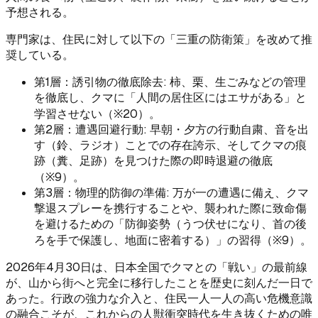
予想される。
専門家は、住民に対して以下の「三重の防衛策」を改めて推
奨している。
第1層：誘引物の徹底除去: 柿、栗、生ごみなどの管理
を徹底し、クマに「人間の居住区にはエサがある」と
学習させない（※20）。
第2層：遭遇回避行動: 早朝・夕方の行動自粛、音を出
す（鈴、ラジオ）ことでの存在誇示、そしてクマの痕
跡（糞、足跡）を見つけた際の即時退避の徹底
（※9）。
第3層：物理的防御の準備: 万が一の遭遇に備え、クマ
撃退スプレーを携行することや、襲われた際に致命傷
を避けるための「防御姿勢（うつ伏せになり、首の後
ろを手で保護し、地面に密着する）」の習得（※9）。
2026年4月30日は、日本全国でクマとの「戦い」の最前線
が、山から街へと完全に移行したことを歴史に刻んだ一日で
あった。行政の強力な介入と、住民一人一人の高い危機意識
の融合こそが、これからの人獣衝突時代を生き抜くための唯