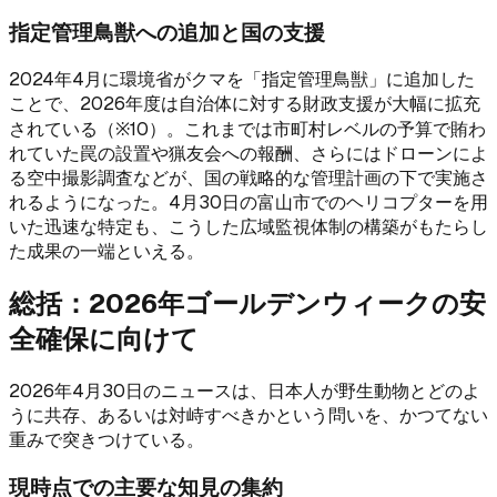
指定管理鳥獣への追加と国の支援
2024年4月に環境省がクマを「指定管理鳥獣」に追加した
ことで、2026年度は自治体に対する財政支援が大幅に拡充
されている（※10）。これまでは市町村レベルの予算で賄わ
れていた罠の設置や猟友会への報酬、さらにはドローンによ
る空中撮影調査などが、国の戦略的な管理計画の下で実施さ
れるようになった。4月30日の富山市でのヘリコプターを用
いた迅速な特定も、こうした広域監視体制の構築がもたらし
た成果の一端といえる。
総括：2026年ゴールデンウィークの安
全確保に向けて
2026年4月30日のニュースは、日本人が野生動物とどのよ
うに共存、あるいは対峙すべきかという問いを、かつてない
重みで突きつけている。
現時点での主要な知見の集約