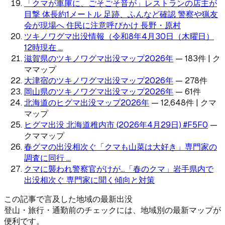
「クマが車庫に、ごそごそ音が」レストランの店主が
目撃 体長約1メートル 足跡、ふんなど確認 警察や猟友
会が現場へ 住民に注意呼びかけ 長野・原村
ツキノワグマ出没情報（令和8年4月30日（木曜日）
12時現在 ...
滋賀県のツキノワグマ出没マップ2026年
—
183件 | ク
ママップ
大津宿のツキノワグマ出没マップ2026年
—
278件
岡山県のツキノワグマ出没マップ2026年
—
61件
北海道のヒグマ出没マップ2026年
—
12,648件 | クマ
マップ
ヒグマ出没 北海道稚内市 (2026年4月29日) #F5F0
—
クママップ
春グマの出没相次ぐ「クマも山菜は大好き」専門家の
調査に同行 ...
クマに襲われ警察官がけが…「春のクマ」岩手県内で
出没相次ぐ 専門家に聞く傾向と対策
この記事で言及した地域の最新出没
登山・旅行・通勤前のチェックには、地域別の最新マップが
便利です。