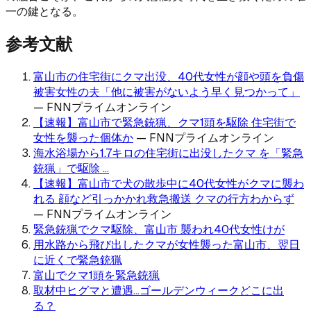
一の鍵となる。
参考文献
富山市の住宅街にクマ出没、40代女性が顔や頭を負傷
被害女性の夫「他に被害がないよう早く見つかって」
—
FNNプライムオンライン
【速報】富山市で緊急銃猟、クマ1頭を駆除 住宅街で
女性を襲った個体か
—
FNNプライムオンライン
海水浴場から1.7キロの住宅街に出没したクマ を「緊急
銃猟」で駆除 ...
【速報】富山市で犬の散歩中に40代女性がクマに襲わ
れる 顔など引っかかれ救急搬送 クマの行方わからず
—
FNNプライムオンライン
緊急銃猟でクマ駆除、富山市 襲われ40代女性けが
用水路から飛び出したクマが女性襲った富山市、翌日
に近くで緊急銃猟
富山でクマ1頭を緊急銃猟
取材中ヒグマと遭遇…ゴールデンウィークどこに出
る？