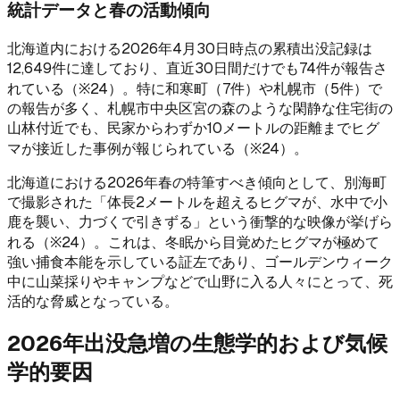
統計データと春の活動傾向
北海道内における2026年4月30日時点の累積出没記録は
12,649件に達しており、直近30日間だけでも74件が報告さ
れている（※24）。特に和寒町（7件）や札幌市（5件）で
の報告が多く、札幌市中央区宮の森のような閑静な住宅街の
山林付近でも、民家からわずか10メートルの距離までヒグ
マが接近した事例が報じられている（※24）。
北海道における2026年春の特筆すべき傾向として、別海町
で撮影された「体長2メートルを超えるヒグマが、水中で小
鹿を襲い、力づくで引きずる」という衝撃的な映像が挙げら
れる（※24）。これは、冬眠から目覚めたヒグマが極めて
強い捕食本能を示している証左であり、ゴールデンウィーク
中に山菜採りやキャンプなどで山野に入る人々にとって、死
活的な脅威となっている。
2026年出没急増の生態学的および気候
学的要因