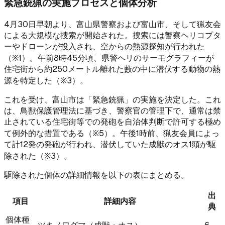
緊急銃猟の実施プロセスと個体分析
4月30日早朝より、富山県警察および富山市、そして猟友会
による大規模な捜索が開始された。捜索には警察ヘリコプタ
ーやドローンが投入され、空からの熱源探知が行われた
（※1）。午前8時45分頃、県警ヘリのサーモグラフィーが
住宅街から約250メートル離れた藪の中に潜伏する動物の熱
源を特定した（※3）。
これを受け、富山市は「緊急銃猟」の実施を決定した。これ
は、鳥獣保護管理法に基づき、警察官の管理下で、通常は禁
止されている住宅街等での発砲を自治体判断で許可する極め
て例外的な措置である（※5）。午後1時前、猟友会員によっ
て計12発の発砲が行われ、潜伏していた成獣のオス1頭が駆
除された（※3）。
駆除された個体の詳細情報を以下の表にまとめる。
出
項目
詳細内容
典
個体種