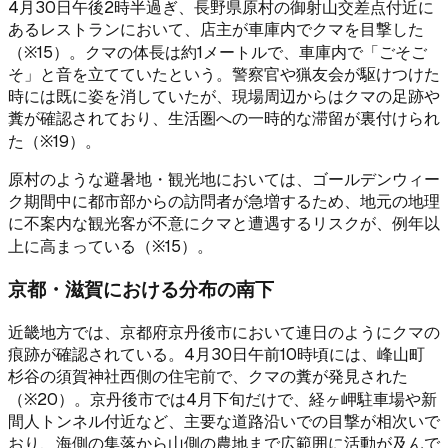
4月30日午後2時半過ぎ、長野県原村の御射山交差点付近に
あるレストランにおいて、店主が車庫内でクマを目撃した
（※15）。クマの体長は約1メートルで、車庫内で「ごそご
そ」と音を立てていたという。警察官や猟友会が駆けつけた
時には既に姿を消していたが、現場周辺からはクマの足跡や
糞が確認されており、生活圏への一時的な滞留が裏付けられ
た（※19）。
原村のような避暑地・観光地においては、ゴールデンウィー
ク期間中に都市部からの訪問者が急増するため、地元の地理
に不案内な観光客が不意にクマと遭遇するリスクが、例年以
上に高まっている（※15）。
京都・滋賀における分布の南下
近畿地方では、京都府京丹後市において連日のようにクマの
痕跡が確認されている。4月30日午前10時頃には、峰山町
杉谷の須賀神社西側の住宅前で、クマの糞が発見された
（※20）。京丹後市では4月下旬だけで、経ヶ岬駐車場や新
間人トンネル付近など、主要な道路沿いでの目撃が相次いで
おり、海側の集落から山側の農地まで広範囲に活動が及んで