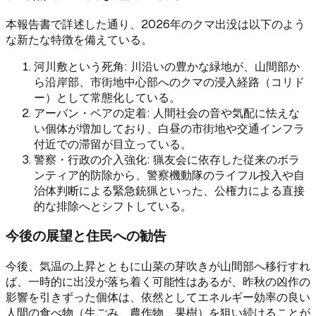
本報告書で詳述した通り、2026年のクマ出没は以下のよう
な新たな特徴を備えている。
河川敷という死角: 川沿いの豊かな緑地が、山間部か
ら沿岸部、市街地中心部へのクマの浸入経路（コリド
ー）として常態化している。
アーバン・ベアの定着: 人間社会の音や気配に怯えな
い個体が増加しており、白昼の市街地や交通インフラ
付近での滞留が目立っている。
警察・行政の介入強化: 猟友会に依存した従来のボラ
ンティア的防除から、警察機動隊のライフル投入や自
治体判断による緊急銃猟といった、公権力による直接
的な排除へとシフトしている。
今後の展望と住民への勧告
今後、気温の上昇とともに山菜の芽吹きが山間部へ移行すれ
ば、一時的に出没が落ち着く可能性はあるが、昨秋の凶作の
影響を引きずった個体は、依然としてエネルギー効率の良い
人間の食べ物（生ごみ、農作物、果樹）を狙い続けることが