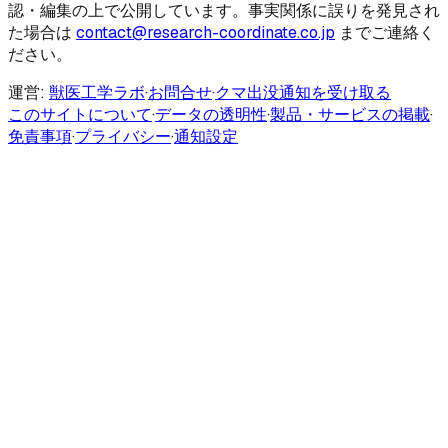
認・編集の上で公開しています。事実関係に誤りを発見され
た場合は
contact@research-coordinate.co.jp
までご連絡く
ださい。
運営:
獣医工学ラボ
·
お問合せ
·
クマ出没通知を受け取る
このサイトについて
·
データの透明性
·
製品・サービスの掲載
·
免責事項
·
プライバシー
·
通知設定