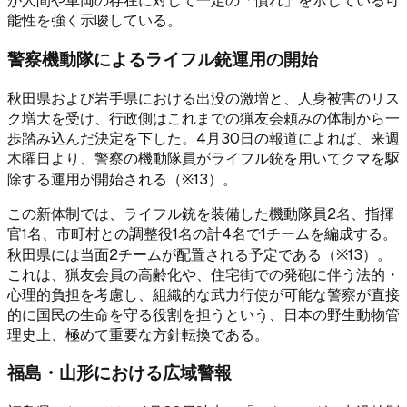
が人間や車両の存在に対して一定の「慣れ」を示している可
能性を強く示唆している。
警察機動隊によるライフル銃運用の開始
秋田県および岩手県における出没の激増と、人身被害のリス
ク増大を受け、行政側はこれまでの猟友会頼みの体制から一
歩踏み込んだ決定を下した。4月30日の報道によれば、来週
木曜日より、警察の機動隊員がライフル銃を用いてクマを駆
除する運用が開始される（※13）。
この新体制では、ライフル銃を装備した機動隊員2名、指揮
官1名、市町村との調整役1名の計4名で1チームを編成する。
秋田県には当面2チームが配置される予定である（※13）。
これは、猟友会員の高齢化や、住宅街での発砲に伴う法的・
心理的負担を考慮し、組織的な武力行使が可能な警察が直接
的に国民の生命を守る役割を担うという、日本の野生動物管
理史上、極めて重要な方針転換である。
福島・山形における広域警報