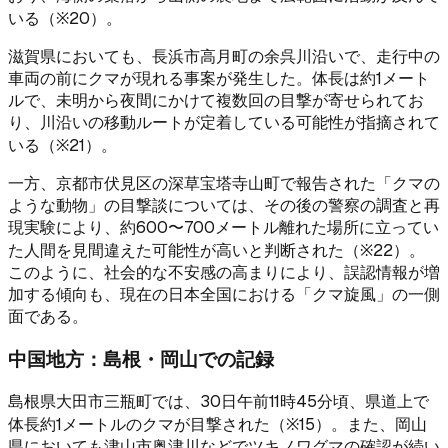
いる（※20）。
滋賀県においても、長浜市高月町の余呉川沿いで、走行中の
車両の前にクマが現れる事案が発生した。体長は約1メート
ルで、未明から夜間にかけて複数回の目撃が寄せられてお
り、川沿いの移動ルートが定着している可能性が指摘されて
いる（※21）。
一方、京都市伏見区の深草宝塔寺山町で報告された「クマの
ような動物」の目撃談については、その後の警察の調査と再
現実験により、約600〜700メートル離れた場所に立ってい
た人間を見間違えた可能性が高いと判断された（※22）。
このように、社会的な不安感の高まりにより、誤認情報が増
加する傾向も、現在の日本全国における「クマ旋風」の一側
面である。
中国地方：島根・岡山での記録
島根県大田市三瓶町では、30日午前11時45分頃、県道上で
体長約1メートルのクマが目撃された（※15）。また、岡山
県においても津山市奥津川などでツキノワグマの確認が続い