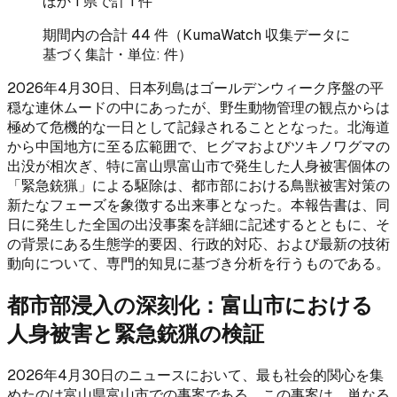
ほか
1
県で計
1
件
期間内の合計
44
件（KumaWatch 収集データに
基づく集計・単位: 件）
2026年4月30日、日本列島はゴールデンウィーク序盤の平
穏な連休ムードの中にあったが、野生動物管理の観点からは
極めて危機的な一日として記録されることとなった。北海道
から中国地方に至る広範囲で、ヒグマおよびツキノワグマの
出没が相次ぎ、特に富山県富山市で発生した人身被害個体の
「緊急銃猟」による駆除は、都市部における鳥獣被害対策の
新たなフェーズを象徴する出来事となった。本報告書は、同
日に発生した全国の出没事案を詳細に記述するとともに、そ
の背景にある生態学的要因、行政的対応、および最新の技術
動向について、専門的知見に基づき分析を行うものである。
都市部浸入の深刻化：富山市における
人身被害と緊急銃猟の検証
2026年4月30日のニュースにおいて、最も社会的関心を集
めたのは富山県富山市での事案である。この事案は、単なる