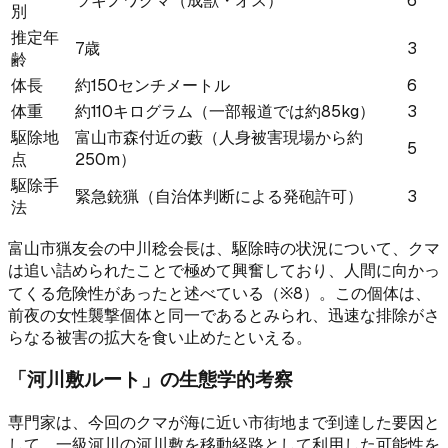
ツキノワグマ（成獣・オス）
6
別
推定年
7歳
3
齢
体長
約150センチメートル
6
体重
約110キログラム（一部報道では約85kg）
3
駆除地
富山市森付近の藪（人身被害現場から約
5
点
250m）
駆除手
緊急銃猟（自治体判断による発砲許可）
3
法
富山市猟友会の中川稔会長は、駆除時の状況について、クマ
は追い詰められたことで極めて興奮しており、人間に向かっ
てくる危険性があったと述べている（※8）。この個体は、
前夜の女性襲撃個体と同一であるとみられ、迅速な排除がさ
らなる被害の拡大を食い止めたといえる。
「河川敷ルート」の生態学的考察
専門家は、今回のクマが海に近い市街地まで到達した要因と
して、一級河川の河川敷を移動経路として利用した可能性を