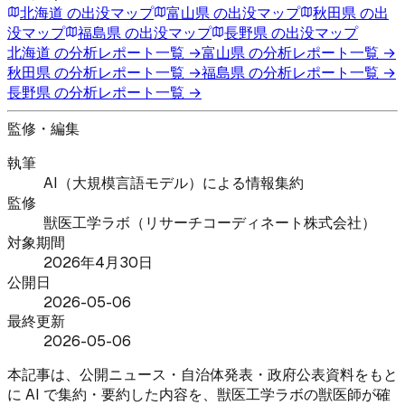
北海道
の出没マップ
富山県
の出没マップ
秋田県
の出
没マップ
福島県
の出没マップ
長野県
の出没マップ
北海道
の分析レポート一覧 →
富山県
の分析レポート一覧 →
秋田県
の分析レポート一覧 →
福島県
の分析レポート一覧 →
長野県
の分析レポート一覧 →
監修・編集
執筆
AI（大規模言語モデル）による情報集約
監修
獣医工学ラボ（リサーチコーディネート株式会社）
対象期間
2026年4月30日
公開日
2026-05-06
最終更新
2026-05-06
本記事は、公開ニュース・自治体発表・政府公表資料をもと
に AI で集約・要約した内容を、獣医工学ラボの獣医師が確