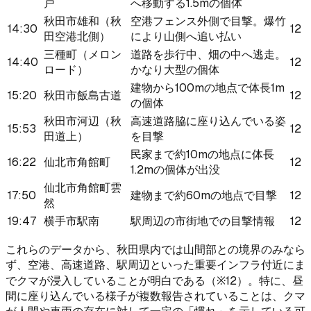
戸
へ移動する1.5mの個体
秋田市雄和（秋
空港フェンス外側で目撃。爆竹
14:30
12
田空港北側）
により山側へ追い払い
三種町（メロン
道路を歩行中、畑の中へ逃走。
14:40
12
ロード）
かなり大型の個体
建物から100mの地点で体長1m
15:20
秋田市飯島古道
12
の個体
秋田市河辺（秋
高速道路脇に座り込んでいる姿
15:53
12
田道上）
を目撃
民家まで約10mの地点に体長
16:22
仙北市角館町
12
1.2mの個体が出没
仙北市角館町雲
17:50
建物まで約60mの地点で目撃
12
然
19:47
横手市駅南
駅周辺の市街地での目撃情報
12
これらのデータから、秋田県内では山間部との境界のみなら
ず、空港、高速道路、駅周辺といった重要インフラ付近にま
でクマが浸入していることが明白である（※12）。特に、昼
間に座り込んでいる様子が複数報告されていることは、クマ