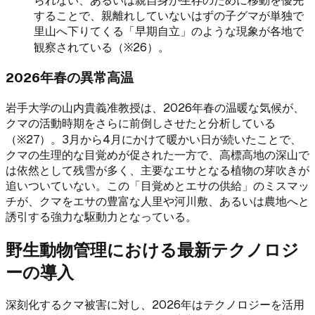
られない、あるいは親自身が生存のために移動を優先
することで、親離れしていないはずの子グマが単独で
里山へ下りてくる「早期自立」のような現象が各地で
観察されている（※26）。
2026年春の異常高温
岩手大学の山内貴義准教授は、2026年春の温暖な気候が、
クマの活動時期をさらに前倒しさせたと分析している
（※27）。3月から4月にかけて暖かい日が続いたことで、
クマの生理的な目覚めが促された一方で、高標高地の深山で
は依然として残雪が多く、主要なエサとなる植物の芽吹きが
追いついていない。この「目覚めとエサの供給」のミスマッ
チが、クマをエサの豊富な人里や河川敷、あるいは農地へと
誘引する強力な駆動力となっている。
野生動物管理における最新テクノロジ
ーの導入
深刻化するクマ被害に対し、2026年はテクノロジーを活用