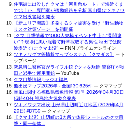
住宅街に出没したクマは「河川敷ルート」で海近くま
で北上か、専門家が移動経路を分析 富山県はツキノワ
グマ出没警報を発令
【新エリア開設】多発するクマ被害を受け「野生動物
リスク対策ゾーン」を初開催
“クマ”目撃情報で1000人規模イベント中止も“見間違
い”？現場に黒い服着て野草採取する男性 秋田では防
波堤近くに“クマ出没”
—
FNNプライムオンライン
ツキノワグマ等情報マップシステム【クマダス】
—
ト
ップページ
緊急時に警察官がライフル銃でクマを駆除 警察庁が秋
田と岩手で運用開始
—
YouTube
クマ目撃情報 | ラジオ福島
熊出没マップ2026年 - 全国130,625件
—
クママップ
暴風に関する福島県気象情報 第1号 2026年04月30日
16時40分 福島地方気象台発表
ツキノワグマ出没 山形県山辺町近江地区 (2026年4月
29日) #D7C9
—
クママップ
【クマ出没】山辺町の3カ所で体長1メートルのクマ目
撃・同一個体 ...