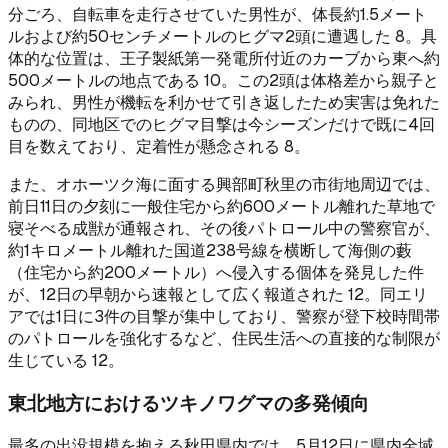
分ごろ、自転車を走行させていた男性が、体長約1.5メート
ルおよび約50センチメートルのヒグマ2頭に遭遇した 8。具
体的な位置は、王子製紙第一発電所付近のカーブから東へ約
500メートルの地点である 10。この2頭は体格差から親子と
みられ、男性が機転を利かせて引き返したため実害は免れた
ものの、同地区でのヒグマ目撃は今シーズンだけで既に4回
目を数えており、定着性が懸念される 8。
また、オホーツク海に面する興部町秋里の市街地周辺では、
前日11日の夕刻に一般住宅から約600メートル離れた草地で
寝そべる成獣が通報され、その後パトロール中の警察官が、
約1キロメートル離れた国道238号線を横断して海側の藪
（住宅から約200メートル）へ侵入する個体を発見した件
が、12日の早朝から速報として広く報道された 12。同エリ
アでは1日に3件の目撃が集中しており、警察が登下校時間帯
のパトロールを強化するなど、住民生活への直接的な制限が
生じている 12。
東北地方におけるツキノワグマの多発傾向
最多の出没規模を抱える秋田県内では、5月12日に県内全域