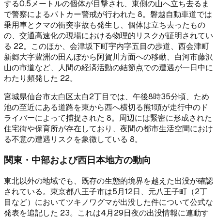
する0.5メートルの個体が目撃され、東側の山へ立ち去るま
で警察によるパトカー警戒が行われた 8。磐越自動車道では
乗用車とクマの衝突事故も発生し、個体は立ち去ったもの
の、交通高速化の現場における物理的リスクが証明されてい
る 22。このほか、会津坂下町宇内字五目の歩道、西会津町
新郷大字豊洲の田んぼから阿賀川方面への移動、白河市藤沢
山の市道など、人間の経済活動の結節点での遭遇が一日中に
わたり頻発した 22。
宮城県仙台市太白区太白2丁目では、午後8時35分頃、ため
池の至近にある道路を東から西へ横切る熊1頭が走行中のド
ライバーによって捕捉された 8。周辺には緊密に形成された
住宅街や保育所が存在しており、夜間の都市生活空間におけ
る不意の遭遇リスクを象徴している 8。
関東・中部および西日本地方の動向
東北以外の地域でも、既存の生態的境界を越えた出没が確認
されている。東京都八王子市は5月12日、元八王子町（2丁
目など）においてツキノワグマが出没した件について公式な
発表を追記した 23。これは4月29日夜の出没情報に連動す