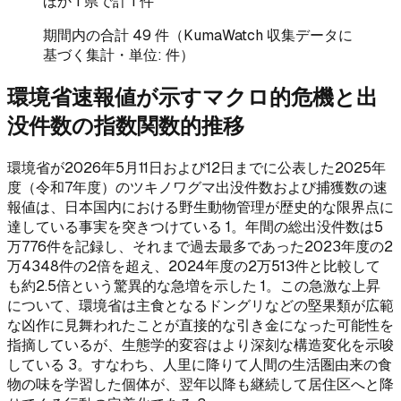
ほか
1
県で計
1
件
期間内の合計
49
件（KumaWatch 収集データに
基づく集計・単位: 件）
環境省速報値が示すマクロ的危機と出
没件数の指数関数的推移
環境省が2026年5月11日および12日までに公表した2025年
度（令和7年度）のツキノワグマ出没件数および捕獲数の速
報値は、日本国内における野生動物管理が歴史的な限界点に
達している事実を突きつけている 1。年間の総出没件数は5
万776件を記録し、それまで過去最多であった2023年度の2
万4348件の2倍を超え、2024年度の2万513件と比較して
も約2.5倍という驚異的な急増を示した 1。この急激な上昇
について、環境省は主食となるドングリなどの堅果類が広範
な凶作に見舞われたことが直接的な引き金になった可能性を
指摘しているが、生態学的変容はより深刻な構造変化を示唆
している 3。すなわち、人里に降りて人間の生活圏由来の食
物の味を学習した個体が、翌年以降も継続して居住区へと降