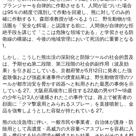
プランジャーを自律的に作動させる 1。人間が近づいた場合
は95％の精度で識別して作動を回避し、熊に対してのみ的
確に作動する 1。森部准教授が述べるように、野生動物が生
活圏を「安全な餌場」と認識する前に、人間側が自律的な拒
絶手段を講じて「ここは危険な領域である」と学習させる防
衛線の構築は、今後の地域管理において死活的に重要となる
1。
しかし、こうした熊出没の深刻化と防除ツールの社会的普及
は、予期せぬ第二段階、第三段階の社会的副作用（波及効
果）を引き起こしている。京都府警が5月12日に発表した強
盗致傷および強盗未遂事件の捜査結果は、野生動物管理のツ
ールが都市治安を脅かす凶器へと転用された最悪の事例を示
している 27。大阪府高槻市に居住する22歳の男や17〜18歳
の少年ら計3人が逮捕されたこの事件では、路上で被害者の
顔面に「クマ撃退用とみられるスプレー」を直接噴射し、金
品を強奪しようとした容疑が持たれている 27。
熊の出没急増に伴い、一般市民や事業者、自治体が護身・防
除用として高濃度・高威力の大容量ベアスプレーを容易に入
手・携行する社会環境が醸成された結果、それがそのまま都