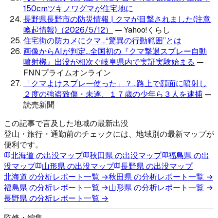
150cmツキノワグマが住宅地に
長野県長野市の防災情報 | クマが目撃されました(注意
喚起情報)（2026/5/12）
—
Yahoo!くらし
住宅街の防カメにクマ…“驚異の行動範囲”とは
画像からAIが判定…全国初の『クマ撃退スプレー自動
噴射機』出没が相次ぐ岐阜県内で実証実験始まる
—
FNNプライムオンライン
「クマよけスプレー使った」？…路上で顔面に噴射し
２度の強盗致傷・未遂、１７歳の少年ら３人を逮捕
—
読売新聞
この記事で言及した地域の最新出没
登山・旅行・通勤前のチェックには、地域別の最新マップが
便利です。
北海道
の出没マップ
秋田県
の出没マップ
福島県
の出
没マップ
山形県
の出没マップ
長野県
の出没マップ
北海道
の分析レポート一覧 →
秋田県
の分析レポート一覧 →
福島県
の分析レポート一覧 →
山形県
の分析レポート一覧 →
長野県
の分析レポート一覧 →
監修・編集