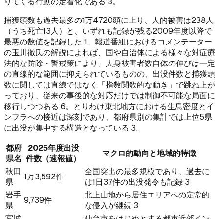
りてくる行動の定着化である 3。
捕獲頭数も過去最多の1万4720頭に上り、人的被害は238人
（うち死亡13人）と、いずれも記録が残る2009年度以降で
最悪の数値を記録した 1。報道番組におけるコメンテーター
の玉川徹氏の解説によれば、国や自治体による様々な対症療
法的な防除・警戒策により、人身被害者数自体の伸びは一定
の直線的な範囲に抑えられているものの、出没件数と捕獲頭
数に関しては直線ではなく「指数関数的な動き」で跳ね上が
っており、従来の事後的な対応だけでは制御不可能な局面に
移行しつつある 6。とりわけ東北地方における生息密度とイ
ンフラへの接近は深刻であり、都府県別の集計では上位5県
に出没が集中する構造となっている 3。
都府
2025年度出没
マクロ的動向と地域的特徴
県名
件数（速報値）
秋田
全国突出の最多規模であり、過去に
1万3,592件
県
は1日37件の出没発令も記録 3
岩手
北上山地から居住エリアへの定常的
9,739件
県
な侵入が継続 3
宮城
仙台市をはじめとする都市近郊イン