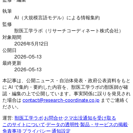
執筆
AI（大規模言語モデル）による情報集約
監修
獣医工学ラボ（リサーチコーディネート株式会社）
対象期間
2026年5月12日
公開日
2026-05-13
最終更新
2026-05-13
本記事は、公開ニュース・自治体発表・政府公表資料をもと
に AI で集約・要約した内容を、獣医工学ラボの獣医師が確
認・編集の上で公開しています。事実関係に誤りを発見され
た場合は
contact@research-coordinate.co.jp
までご連絡く
ださい。
運営:
獣医工学ラボ
·
お問合せ
·
クマ出没通知を受け取る
このサイトについて
·
データの透明性
·
製品・サービスの掲載
·
免責事項
·
プライバシー
·
通知設定