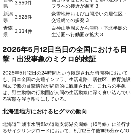
3,559件
県
フラへの接近が顕著 3
新潟
豪雪地帯および山間沿いの居住区・
3,528件
県
交通網での多発 3
青森
白神山地周辺から津軽・下北半島の
3,334件
県
生活圏へ行動圏が拡大 3
2026年5月12日当日の全国における目
撃・出没事象のミクロ的検証
2026年5月12日の24時間という限定された時間枠において
も、日本全国の交通インフラ、生活道路、居住区、教育施設
周辺で熊の目撃情報が網羅的に観測された。これらの事象
は、野生動物の行動圏が人間の生活動線に深く食い込んでい
る実態を浮き彫りにしている。
北海道地方におけるヒグマの動向
北海道千歳市水明郷の道道支笏湖公園線（16号線）に並行す
るサイクリングロードにおいて、5月12日午後1時5分から10