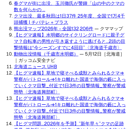
春グマが街に出没、玉川徹氏が警鐘「山の中のクマの
数を何らかの ...
クマ出没、最多秋田は1日37件 25年度、全国で1万4千
頭捕獲 | チバテレ＋プラス
熊出没マップ2026年 - 全国132,206件
—
クママップ
【ヒグマ速報】水明郷のサイクリングロードに親子グ
マ？自転車の男性が引き返すように逃げると…2頭の目
撃情報は“今シーズンすでに4回目”〈北海道千歳市〉
動物出没情報（千歳市水明郷）
—
5月12日［北海道］
｜ガッコム安全ナビ
北海道ニュース UHB
【ヒグマ速報】草地で寝そべる成獣とみられるクマ⇒
警察がパトロール⇒1キロ離れた国道で海側の藪に入っ
ていくクマ目撃_付近で1日3件の目撃情報_警察が警戒
態勢〈北海道興部町〉
【ヒグマ速報】草地で寝そべる成獣とみられるクマ⇒
警察がパトロール⇒1キロ離れた国道で海側の藪に入っ
ていくクマ目撃_付近で1日3件の目撃情報_警察が警戒
態勢〈北海道興部町〉
【ヒグマ問題…2026年を予測】”新年早々”クマの足跡