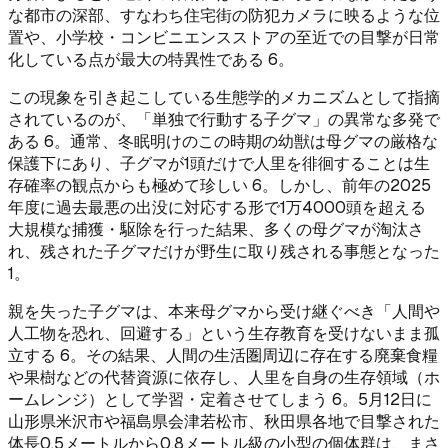
な都市の深部、すなわち住宅街の防犯カメラに映るような位
置や、小学校・コンビニエンスストアの至近での目撃が日常
化している点が最大の特異性である 6。
この現象を引き起こしている生態学的メカニズムとして指摘
されているのが、「単独で行動する子グマ」の異常な多発で
ある 6。通常、冬眠明けのこの時期の幼獣は母グマの厳格な
保護下にあり、子グマが1頭だけで人里を徘徊することは生
存確率の観点からも極めて珍しい 6。しかし、前年の2025
年度に過去最悪の出没に対応する形で1万4000頭を超える
大規模な捕獲・駆除を行った結果、多くの母グマが淘汰さ
れ、残された子グマだけが野生に取り残される事態となった
1。
親を失った子グマは、本来母グマから受け継ぐべき「人間や
人工物を恐れ、回避する」という生存教育を受けないまま孤
立する 6。その結果、人間の生活圏周辺に存在する廃棄食糧
や果樹などの代替資源に依存し、人里を自身の生存領域（ホ
ームレンジ）として学習・定着させてしまう 6。5月12日に
山形県米沢市や福島県会津若松市、秋田県各地で目撃された
体長0.5メートルから0.8メートル級の小型の個体群は、まさ