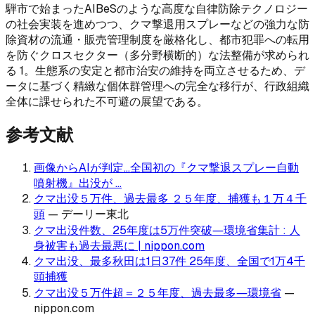
騨市で始まったAIBeSのような高度な自律防除テクノロジー
の社会実装を進めつつ、クマ撃退用スプレーなどの強力な防
除資材の流通・販売管理制度を厳格化し、都市犯罪への転用
を防ぐクロスセクター（多分野横断的）な法整備が求められ
る 1。生態系の安定と都市治安の維持を両立させるため、デ
ータに基づく精緻な個体群管理への完全な移行が、行政組織
全体に課せられた不可避の展望である。
参考文献
画像からAIが判定…全国初の『クマ撃退スプレー自動
噴射機』出没が ...
クマ出没５万件、過去最多 ２５年度、捕獲も１万４千
頭
—
デーリー東北
クマ出没件数、25年度は5万件突破―環境省集計 : 人
身被害も過去最悪に | nippon.com
クマ出没、最多秋田は1日37件 25年度、全国で1万4千
頭捕獲
クマ出没５万件超＝２５年度、過去最多―環境省
—
nippon.com