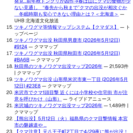
発見…前年秋ドングリが凶作→春は山にクマの食物が少
ない見通し＿“春先から秋まで”クマの出没が相次ぐか
＿冬眠時期も安心できない理由とは？＜北海道＞
—
UHB 北海道文化放送
ツキノワグマ等情報マップシステム【クマダス】
—
ト
ップページ
ツキノワグマ出没 秋田県男鹿市 (2026年5月12日)
#9124
—
クママップ
ツキノワグマ出没 秋田県秋田市 (2026年5月12日)
#BA6B
—
クママップ
秋田県のツキノワグマ出没マップ2026年
—
21,593件
| クママップ
ツキノワグマ出没 山形県米沢市東一丁目 (2026年5月
12日) #23E8
—
クママップ
米沢市でクマ1頭目撃 近くには小学校や住宅街 市が注
意を呼びかけ（山形）
—
ライブドアニュース
米沢城のツキノワグマ出没マップ2026年
—
1,489件 |
クママップ
【熊出没】5月12日（火）福島県のクマ目撃情報 本宮
市の磐越道や ...
【クマ注意】元八王子町2丁目で4/29夜に熊が出没！