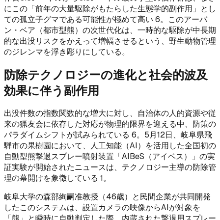
にこの「前年の大量駆除がもたらした生態学的副作用」とし
ての孤立子グマである可能性が極めて高い 6。このアーバ
ン・ベア（都市型熊）の次世代化は、一時的な駆除が中長期
的な出没リスクをかえって増幅させるという、野生動物管理
のジレンマを浮き彫りにしている。
防除テクノロジーの進化と社会的波及
効果に伴う副作用
出没件数の指数関数的な増大に対し、自治体の人的資源や従
来の猟友会に依存した対応が物理的限界を迎える中、防策の
パラダイムシフトが試みられている 6。5月12日、岐阜県飛
騨市の果樹園において、人工知能（AI）を活用した全国初の
自動型熊撃退スプレー噴射装置「AIBeS（アイベス）」の実
証実験が開始されたニュースは、テクノロジー主導の防除管
理の幕開けを象徴している 1。
岐阜大学の森部絢嗣准教授（46歳）と民間企業が共同開発
したこのシステムは、設置カメラの映像からAIが対象を
「熊」と瞬時に自動判定した際、内蔵された撃退用スプレー