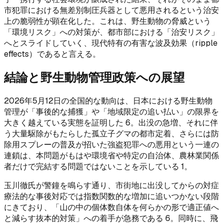
市犯罪における無差別制圧兵器として悪用されるという治安
上の脆弱性が顕在化した。これは、野生動物の脅威という
「環境リスク」への対策が、都市部における「治安リスク」
へとスライドしていく、現代特有の有害な波及効果（ripple
effects）であると言える。
結論と野生動物管理政策への展望
2026年5月12日の全国的な動向は、日本における野生動物
管理が「事後的な捕獲」や「地域限定の追い払い」の限界を
大きく越えている実態を証明した 6。出没の急増、それに伴
う大量駆除がもたらした孤立子グマの都市定着、さらには防
除用スプレーの普及が招いた強盗犯罪への悪用という一連の
連鎖は、本問題がもはや環境省や特定の自治体、農林業関係
者だけで完結する問題ではないことを示している 1。
玉川徹氏が警鐘を鳴らす通り、市街地に出没してからの対症
療法的な事後対応では指数関数的な増加に追いつかない段階
にきており、「山の中の個体数自体を何らかの形で適正値へ
と減らす抜本的対策」への着手が急務である 6。同時に、飛