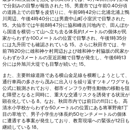
で分刻みの目撃が報告された 15。男鹿市では午前0.40分頃
の道路上での目撃を皮切りに、午前9時42分に北浦北浦上鴨
川周辺、午後4時40分には男鹿中山町小室沢で目撃された
15。大仙市では午前8時47分に協和峰吉川地内で、田んぼか
ら国道を横切って山へ立ち去る体長約1メートルの個体が民
家からわずか100メートルの位置で目撃され、午後1時35分
には九升田でも確認されている 15。さらに秋田市では、午
前7時20分に雄和神ケ村周辺および雄和神ケ村脇坂の民家か
らわずか3メートルの至近距離で目撃が発生し、午後6時13
分には外旭川大堤でも目撃が続いた 15。
また、主要幹線道路である横山金足線を横断しようとして、
通行車両の多さから茂みに出入りを繰り返すツキノワグマも
公式に観測されており、都市インフラが野生動物の移動を阻
む障壁となると同時に、重大な交通リスクを誘発する状況が
顕在化している 8。なお、秋田市内では前日の11日にも、高
清水小学校からわずか50メートルの位置にある将軍野南1丁
目の草地で、男子小学生が体長約50センチメートルの個体
に遭遇する事案が発生しており、教育現場への緊張が12日も
継続している 18。