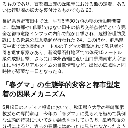
るものであり、首都圏近郊の丘陵帯における熊の定着、ある
いは行動圏の拡大を裏付けるものである 23。
長野県長野市田中では、午前6時30分頃の朝の活動時間帯
に、臨海部や山間部ではない田中の信号交差点付近という完
全な都市道路インフラの内部で熊が目撃され、危機管理防災
課による緊急の注意喚起が行われた 24。このほか、群馬県
安中市では体長約1メートルの子グマが目撃されて発見者が
引き返す事案があり、新潟県石打地区での体長1.5メートル
級の成獣目撃、さらには本州西端に近い山口県周南市大字徳
山におけるリアルタイムの目撃情報など、出没の広域性と同
時性が顕著な一日となった 8。
「春グマ」の生態学的変容と都市型定
着の因果メカニズム
5月12日のメディア報道において、秋田県立大学の星崎和彦
教授らの専門家は、今年の「春グマ」に見られる極めて異例
な生態的特徴について深い懸念を示している 6。星崎教授の
分析によると、過去の春期にはめったに見られなかったよう