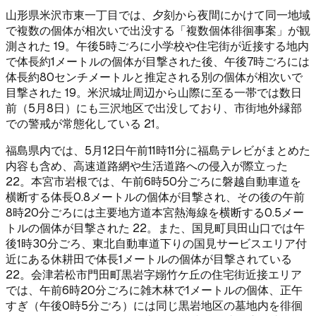
山形県米沢市東一丁目では、夕刻から夜間にかけて同一地域
で複数の個体が相次いで出没する「複数個体徘徊事案」が観
測された 19。午後5時ごろに小学校や住宅街が近接する地内
で体長約1メートルの個体が目撃された後、午後7時ごろには
体長約80センチメートルと推定される別の個体が相次いで
目撃された 19。米沢城址周辺から山際に至る一帯では数日
前（5月8日）にも三沢地区で出没しており、市街地外縁部
での警戒が常態化している 21。
福島県内では、5月12日午前11時11分に福島テレビがまとめた
内容も含め、高速道路網や生活道路への侵入が際立った
22。本宮市岩根では、午前6時50分ごろに磐越自動車道を
横断する体長0.8メートルの個体が目撃され、その後の午前
8時20分ごろには主要地方道本宮熱海線を横断する0.5メー
トルの個体が目撃された 22。また、国見町貝田山口では午
後1時30分ごろ、東北自動車道下りの国見サービスエリア付
近にある休耕田で体長1メートルの個体が目撃されている
22。会津若松市門田町黒岩字嫋竹ケ丘の住宅街近接エリア
では、午前6時20分ごろに雑木林で1メートルの個体、正午
すぎ（午後0時5分ごろ）には同じ黒岩地区の墓地内を徘徊